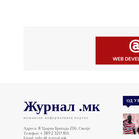
Журнал .мк
ОД У
независен информативен портал
Адреса: 8 Ударна Бригада 20б, Скопје
Телефон: + 389 2 3217 815
Email: info @ zurnal.mk