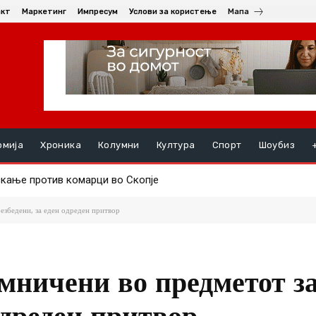
акт
Маркетинг
Импресум
Услови за користење
Мапа
омија
Хроника
Колумни
Култура
Спорт
Шоубиз
ње против комарци во Скопје
ењата, на ред се хепатитите ако кризата со водата во Гостива
збедени, за еден одреден притвор
омничени во предметот 
 одреден притвор