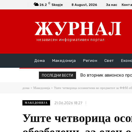
C
26.2
Skopje
8 August, 2026
За нас
Конт
независен информативен портал
Дома
Македонија
Регион
Свет
Екон
Во вторник авионско прска
Д-р Трајановски: По тру
ПОСЛЕДНИ ВЕСТИ
дома
Македонија
Уште четворица осомничени во предметот за ФФМ обе
21.06.2026 18:27
МАКЕДОНИЈА
Уште четворица ос
обезбедени, за еден