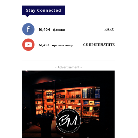
Stay Connected
КАКО
10,404
фанови
СЕ ПРЕТПЛАТИТЕ
61,453
претплатници
- Advertisement -