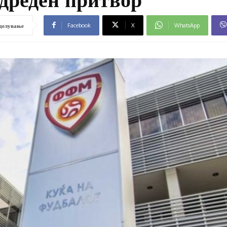
Facebook
X
WhatsApp
делување