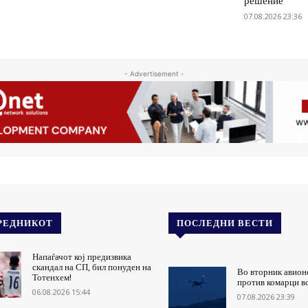
решение
07.08.2026 23:36
- Advertisement -
РЕДНИКОТ
ПОСЛЕДНИ ВЕСТИ
Напаѓачот кој предизвика
скандал на СП, бил понуден на
Во вторник авион
Тотенхем!
против комарци в
06.08.2026 15:44
07.08.2026 23:39