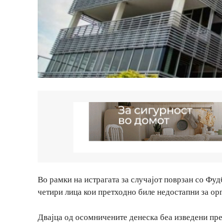
Во рамки на истрагата за случајот поврзан со Фу
четири лица кои претходно биле недостапни за ор
Двајца од осомничените денеска беа изведени пре