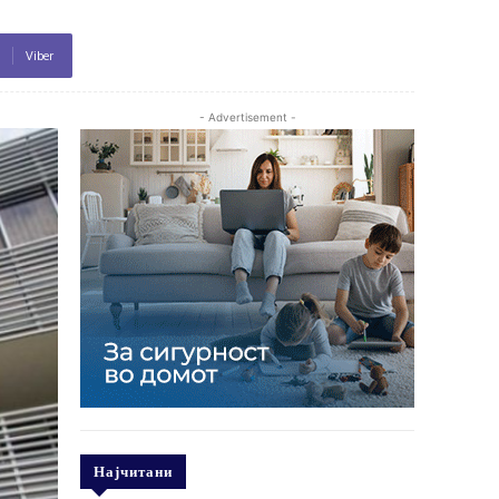
Viber
- Advertisement -
Најчитани