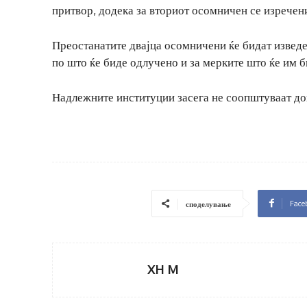
притвор, додека за вториот осомничен се изречен
Преостанатите двајца осомничени ќе бидат изведе
по што ќе биде одлучено и за мерките што ќе им 
Надлежните институции засега не соопштуваат доп
Face
споделување
XH M