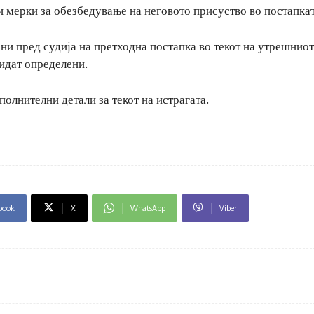
и мерки за обезбедување на неговото присуство во постапкат
ни пред судија на претходна постапка во текот на утрешниот
бидат определени.
олнителни детали за текот на истрагата.
book
X
WhatsApp
Viber