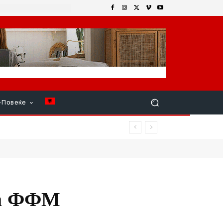
+Повеќе
р продолжи
за ФФМ