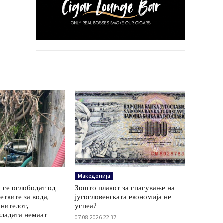
Македонија
 се ослободат од
Зошто планот за спасување на
етките за вода,
југословенската економија не
анителот,
успеа?
владата немаат
07.08.2026 22:37