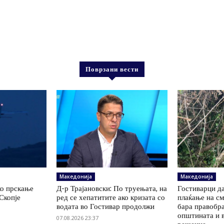
Поврзани вести
Македонија
Македонија
ко прскање
Д-р Трајановски: По труењата, на
Гостиварци да
Скопје
ред се хепатитите ако кризата со
плаќање на см
водата во Гостивар продолжи
бара правобр
општината и 
07.08.2026 23:37