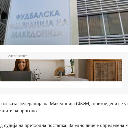
- Advertisement -
дбалската федерација на Македонија (ФФМ), обезбедени се у
ганите на прогонот.
д судија на претходна постапка. За едно лице е определена 