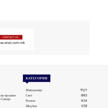
КАТЕГОРИИ
Македонија
9527
ско прскање
Свет
1883
о Скопје
Регион
1434
Шоубиз
1338