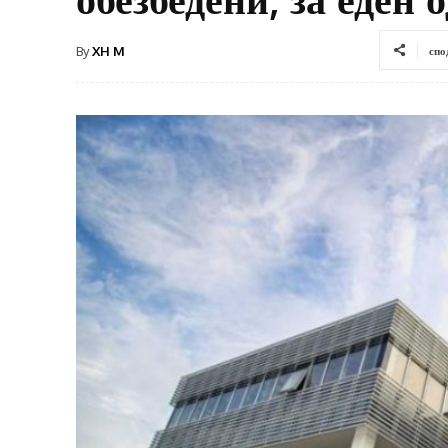
By
XH M
спо