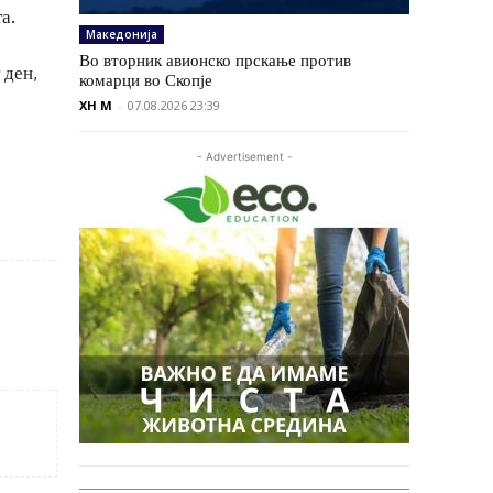
а.
Македонија
Во вторник авионско прскање против
 ден,
комарци во Скопје
XH M
-
07.08.2026 23:39
- Advertisement -