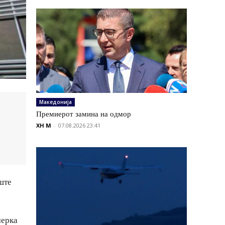
Македонија
Премиерот замина на одмор
XH M
-
07.08.2026 23:41
ште
мерка