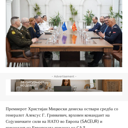
- Advertisement -
Премиерот Христијан Мицкоски денеска оствари средба со
генералот Алексус Г. Гринкевич, врховен командант на
Сојузничките сили на НАТО во Европа (SACEUR) и
командант на Европската команда на САД.