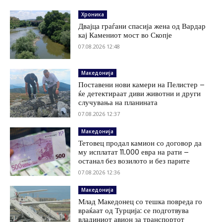
Хроника
Двајца граѓани спасија жена од Вардар
кај Камениот мост во Скопје
07.08.2026 12:48
Македонија
Поставени нови камери на Пелистер –
ќе детектираат диви животни и други
случувања на планината
07.08.2026 12:37
Македонија
Тетовец продал камион со договор да
му исплатат 11.000 евра на рати –
останал без возилото и без парите
07.08.2026 12:36
Македонија
Млад Македонец со тешка повреда го
враќаат од Турција: се подготвува
владиниот авион за транспортот