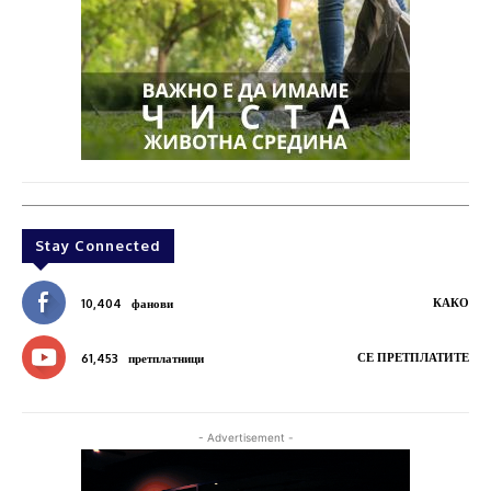
Stay Connected
КАКО
10,404
фанови
СЕ ПРЕТПЛАТИТЕ
61,453
претплатници
- Advertisement -