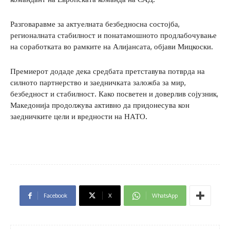
Разговаравме за актуелната безбедносна состојба,
регионалната стабилност и понатамошното продлабочување
на соработката во рамките на Алијансата, објави Мицкоски.
Премиерот додаде дека средбата претставува потврда на
силното партнерство и заедничката заложба за мир,
безбедност и стабилност. Како посветен и доверлив сојузник,
Македонија продолжува активно да придонесува кон
заедничките цели и вредности на НАТО.
Facebook
X
WhatsApp