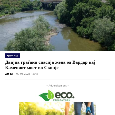
Хроника
Двајца граѓани спасија жена од Вардар кај
Камениот мост во Скопје
XH M
-
07.08.2026 12:48
- Advertisement -