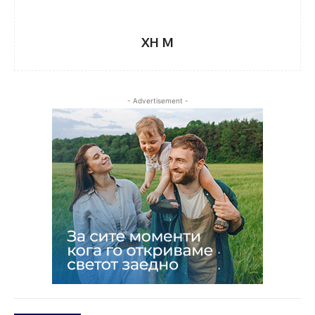
XH M
- Advertisement -