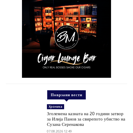
Поврзани вести
Хроника
Зголемена казната на 20 години затвор
за Илија Панов за свирепото убиство на
Сузана Серенакова
07.08.2026 12:49