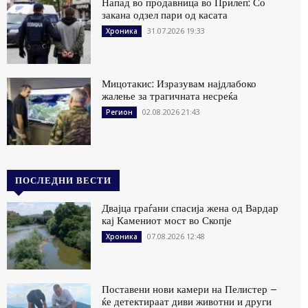
Напад во продавница во Прилеп: Со
закана одзел пари од касата
31.07.2026 19:33
Хроника
Мицотакис: Изразувам најдлабоко
жалење за трагичната несреќа
02.08.2026 21:43
Регион
ПОСЛЕДНИ ВЕСТИ
Двајца граѓани спасија жена од Вардар
кај Камениот мост во Скопје
07.08.2026 12:48
Хроника
Поставени нови камери на Пелистер –
ќе детектираат диви животни и други