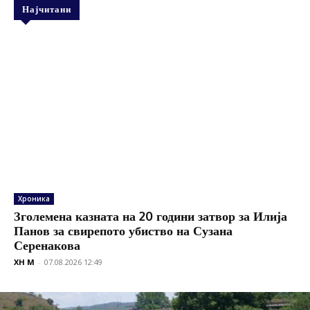
Најчитани
Хроника
Зголемена казната на 20 години затвор за Илија
Панов за свирепото убиство на Сузана
Серенакова
XH M
-
07.08.2026 12:49