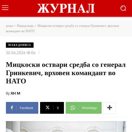
дома
Македонија
Мицкоски оствари средба со генерал Гринкевич, врховен
командант во НАТО
МАКЕДОНИЈА
30.06.2026 18:06
Мицкоски оствари средба со генерал
Гринкевич, врховен командант во
НАТО
By
XH M
Facebook
X
WhatsApp