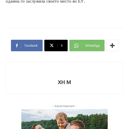
одамна го заслужила своето место во ЕУ.
Facebook
X
WhatsApp
XH M
- Advertisement -