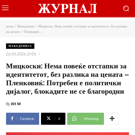
дома
Македонија
Мицкоски: Нема повеќе отстапки за идентитетот, без разлика
на цената – Пленковиќ:...
МАКЕДОНИЈА
26.05.2026 21:05
Мицкоски: Нема повеќе отстапки за
идентитетот, без разлика на цената –
Пленковиќ: Потребен е политички
дијалог, блокадите не се благородни
By
XH M
Facebook
X
WhatsApp