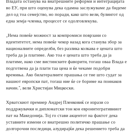
Владата останува на внатрешните реформи и интеграцијата
во ЕУ, при што оценува дека одамна заслужуваме да бидеме
дел од тоа семејство, но поради, како што вели, булингот од
една земја-членка, процесот се одолговлекува.
„Нема повеќе можност за компромиси поврзани со
идентитетот, нема повеќе чекор назад кога станува збор за
националните определби, без разлика колкава е цената што
треба да ја платиме. Ако тоа е цената што треба да ја
платиме, иако сме вистинските фаворити, тогаш оваа Влада е
подготвена да ја плати таа цена и ќе чекаме подобри
времиња. Ако билатералните прашања се тие што судат за
нашиот европски пат, тогаш ние ќе се бориме на поинаков
начин.“, вели Христијан Мицкоски.
Хрватскиот премиер Андреј Пленковиќ се изрази со
поддржувачки и дипломатски тон кон евроинтегративниот
пат на Македонија. Тој го стави акцентот на фактот дека
уставните измени се внатрешно политичко прашање со
долгорочни последици, алудирајќи дека решението треба да