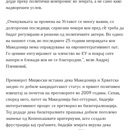
дојде преку политички компромис во земјата, а не само како
надворешен услов.
„Очекувањата за промена на Уставот се многу важни, со
долгорочни последици, сериозни чекори кои пред сè треба да
бидат регулирани и решени од политичките актери. Во однос
на нашиот став, во последните 25 години неправдата кон
Македонија нема оправдување на евроинтегративниот пат.
Го цениме ентузијазмот за членство во ЕУ и покрај сите
напори и блокади кои не се благородни.“, вели Андреј
Пленковиќ.
Премиерот Мицкоски истакна дека Македонија и Хрватска
заедно го добиле кандидатскиот статус и првиот позитивен
извештај за почеток на преговорите во 2009 година. Сепак,
според него, патот на Македонија бил оттурнат, бидејќи
интегративниот процес се претворил во билатерализација.
Тој додаде дека билатералните прашања добиле поголемо
значење од Копенхашките критериуми, што создало
фрустрација кај граѓаните, бидејќи земјата верува дека