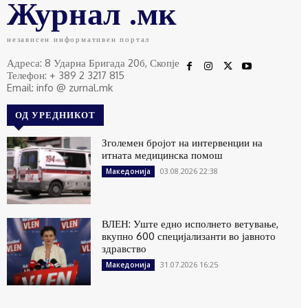
Журнал .мк
независен информативен портал
Адреса: 8 Ударна Бригада 20б, Скопје
Телефон: + 389 2 3217 815
Email: info @ zurnal.mk
ОД УРЕДНИКОТ
Зголемен бројот на интервенции на
итната медицинска помош
03.08.2026 22:38
Македонија
ВЛЕН: Уште едно исполнето ветување,
вкупно 600 специјализанти во јавното
здравство
31.07.2026 16:25
Македонија