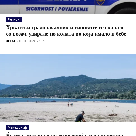
Регион
Хрватски градоначалник и синовите се скарале
со возач, удирале по колата во која имало и бебе
XH M
-
05.08.2026 23:15
Македонија
Ќе има ли суша и во македонија, и дали постои