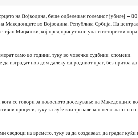
срцето на Војводина, беше одбележан големиот јубилеј – 80
на Македонците во Војводина, Република Србија. На центра
истијан Мицкоски, кој пред присутните упати историски пора
 мерат само во години, туку во човечки судбини, спомени,
 да изградат нов дом далеку од родниот праг, без притоа да
 кога се говори за повоеното доселување на Македонците во
ативни процеси, туку за луѓе кои тргнале кон непознатото со
и сведоци на времето, туку за да создаваат, да градат куќи 