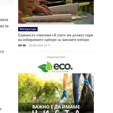
лната
ки за
Македонија
Единаесет општини сè уште им должат пари
на избирачките одбори за ланските избори
XH M
-
06.08.2026 23:17
 се
- Advertisement -
и