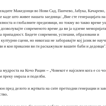
младите Македонци во Нови Сад, Панчево, Јабука, Качарево,
е каде што живее нашата заедница: „Вие сте генерацијата на
илноста и глобалните предизвици, но токму во такво време у
 дозволувајте современото време да ви ја одземе меморијата
на припадност. Бидете современи, успешни, образовани и
културни сцени, но никогаш не заборавајте кој јазик ве науч
ели и кои приказни ви ги раскажувале вашите баби и дедовци“
а мудроста на Кочо Рацин – „Човекот е најсилен кога е со чо
м преку омраза и поделби.
он пред делото и жртвата на сите претходни генерации и зав
ство.