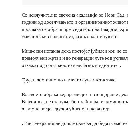
Со исклучително свечена академија во Нови Сад, 
години од доселувањето и организираниот живот 
прослава се обрати претседателот на Владата, Хр
македонскиот идентитет, јазик и континуитет.
Мицкоски истакна дека постојат јубилеи кои не се
премолчени жртви и во генерации луѓе кои успеале
откажат од сопственото име, јазик и идентитет.
Труд и достоинство наместо сува статистика
Во своето обраќање, премиерот потенцираше дека
Војводина, не станува збор за бројки и администр
огромна волја, трудољубивост и карактер.
„Тие генерации не дошле овде за да бидат само нем