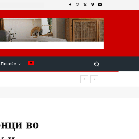
+Повеќе
онци во
к и