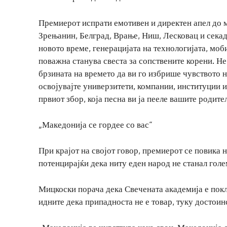
Премиерот испрати емотивен и директен апел до 
Зрењанин, Белград, Врање, Ниш, Лесковац и секад
новото време, генерацијата на технологијата, моб
поважна станува свеста за сопствените корени. Не
брзината на времето да ви го избрише чувството 
освојувајте универзитети, компании, институции и 
првиот збор, која песна ви ја пееле вашите родит
„Македонија се гордее со вас“
При крајот на својот говор, премиерот се повика н
потенцирајќи дека ниту еден народ не станал голе
Мицкоски порача дека Свечената академија е покл
идните дека припадноста не е товар, туку достоин