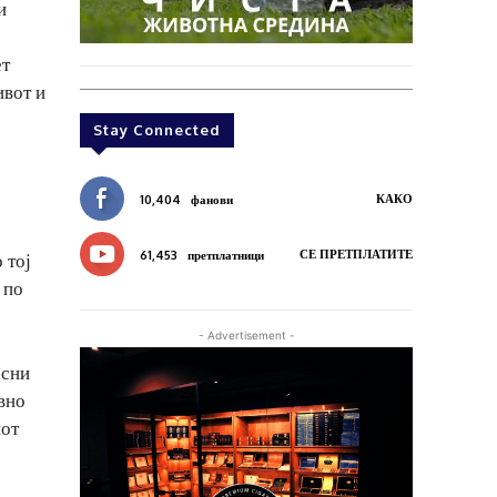
и
ет
ивот и
Stay Connected
КАКО
10,404
фанови
СЕ ПРЕТПЛАТИТЕ
61,453
претплатници
 тој
 по
- Advertisement -
асни
авно
иот