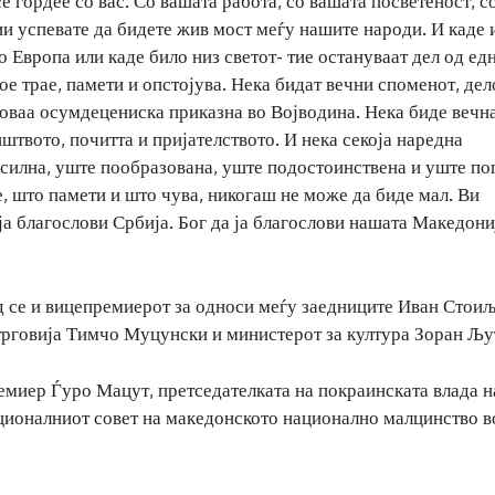
е гордее со вас. Со вашата работа, со вашата посветеност, с
ии успевате да бидете жив мост меѓу нашите народи. И каде 
 Европа или каде било низ светот- тие остануваат дел од ед
ое трае, памети и опстојува. Нека бидат вечни споменот, дел
оваа осумдецениска приказна во Војводина. Нека биде вечн
штвото, почитта и пријателството. И нека секоја наредна
силна, уште пообразована, уште подостоинствена и уште по
 е, што памети и што чува, никогаш не може да биде мал. Ви
 ја благослови Србија. Бог да ја благослови нашата Македони
д се и вицепремиерот за односи меѓу заедниците Иван Стоиљ
рговија Тимчо Муцунски и министерот за култура Зоран Љу
ремиер Ѓуро Мацут, претседателката на покраинската влада н
ационалниот совет на македонското национално малцинство в