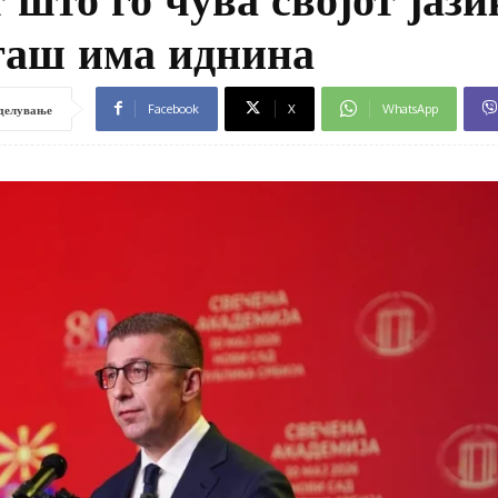
огаш има иднина
Facebook
X
WhatsApp
делување