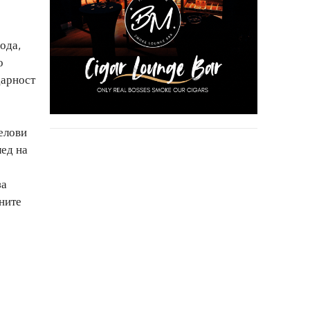
ода,
о
дарност
делови
лед на
за
ените