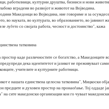
ници, работилници, културни друштва, бизниси и нови животн
длабоко вградени во развојот и животот на Војводина.
 години Македонци во Војводина, ние говориме и за осумдес
о, во науката, во културата, во образованието, во јавниот ж
еле луѓето со својата работа, чесност и достоинство“, кажа
единствена татковина
простор каде различностите се богатство, а Македонците во
 предупреди дека идентитетот и јазикот не преживуваат сами
тковците, учителите и културните работници.
зикот е нашата единствена целосна татковина“, Мицкоски обј
кон предците и духовен простор на пронаоѓање. Тој оддаде ј
а“ на сите македонски организации кои го чуваат македонск