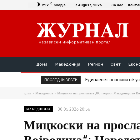
C
21.2
Skopje
7 August, 2026
За нас
Конта
независен информативен портал
Дома
Македонија
Регион
Свет
Екон
Повторно скок на цената
ПОСЛЕДНИ ВЕСТИ
дома
Македонија
Мицкоски на прославата „80 години Македонци во Вој
30.05.2026 20:56
МАКЕДОНИЈА
Мицкоски на просла
Војводина“: Народот