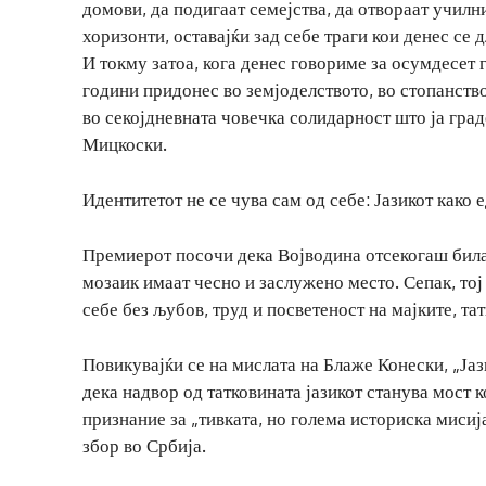
домови, да подигаат семејства, да отвораат учил
хоризонти, оставајќи зад себе траги кои денес се 
И токму затоа, кога денес говориме за осумдесет
години придонес во земјоделството, во стопанствот
во секојдневната човечка солидарност што ја град
Мицкоски.
Идентитетот не се чува сам од себе: Јазикот како 
Премиерот посочи дека Војводина отсекогаш била 
мозаик имаат чесно и заслужено место. Сепак, тој
себе без љубов, труд и посветеност на мајките, та
Повикувајќи се на мислата на Блаже Конески, „Ја
дека надвор од татковината јазикот станува мост 
признание за „тивката, но голема историска мисиј
збор во Србија.