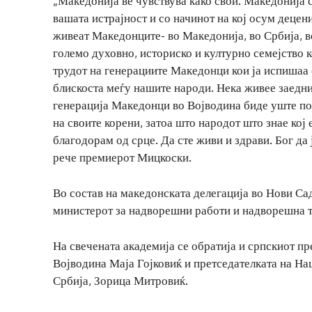
„Македонија ве чувствува како свои. Македонија с
вашата истрајност и со начинот на кој осум децен
живеат Македонците- во Македонија, во Србија, во
големо духовно, историско и културно семејство к
трудот на генерациите Македонци кои ја испишаа 
блискоста меѓу нашите народи. Нека живее заедни
генерација Македонци во Војводина биде уште по
на своите корени, затоа што народот што знае кој
благодорам од срце. Да сте живи и здрави. Бог да
рече премиерот Мицкоски.
Во состав на македонската делегација во Нови Са
министерот за надворешни работи и надворешна т
На свечената академија се обратија и српскиот п
Војводина Маја Гојковиќ и претседателката на Н
Србија, Зорица Митровиќ.