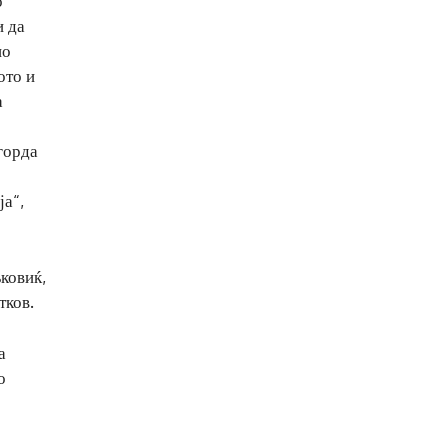
о
и да
но
ото и
а
горда
ја“,
ковиќ,
тков.
а
о