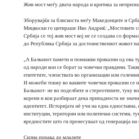
Жив мост меѓу двата народа и критика за непризн
Зборувајќи за блискоста меѓу Македонците и Србит
Мицкоски го цитираше Иво Андриќ: „Мостовите се
Србија се тој жив мост кој не се создава со форм
до Република Србија за достоинствениот живот на
„А Балканот памети и поинакви приказни од ова ту
од народи кои се борат за човечки правдини. Такви
епитетите, членствата во организации или големин
И можеби токму во ваквите човечки приказни се н
Балканот- не во поделбите и стереотипите, туку в
корени и кои разбираат дека припадноста не знач
идентитет. Историјата нѐ учи на една едноставна,
институции, територии или политички системи, тук
вредностите што ги пренесуваат од генерација на 
Силна порака до младите