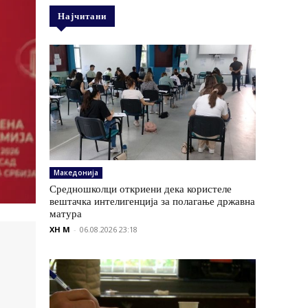
Најчитани
Македонија
Средношколци откриени дека користеле
вештачка интелигенција за полагање државна
матура
XH M
-
06.08.2026 23:18