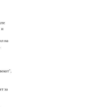
ште
 и
ил на
.
векот“,
ет за