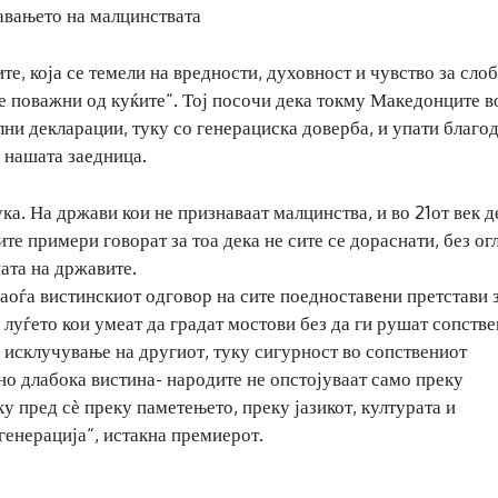
авањето на малцинствата
е, која се темели на вредности, духовност и чувство за слоб
 поважни од куќите“. Тој посочи дека токму Македонците в
ални декларации, туку со генерациска доверба, и упати благо
 нашата заедница.
ка. На држави кои не признаваат малцинства, и во 21от век 
те примери говорат за тоа дека не сите се дораснати, без ог
ата на државите.
аоѓа вистинскиот одговор на сите поедноставени претстави 
о луѓето кои умеат да градат мостови без да ги рушат сопств
и исклучување на другиот, туку сигурност во сопствениот
 но длабока вистина- народите не опстојуваат само преку
у пред сѐ преку паметењето, преку јазикот, културата и
генерација“, истакна премиерот.