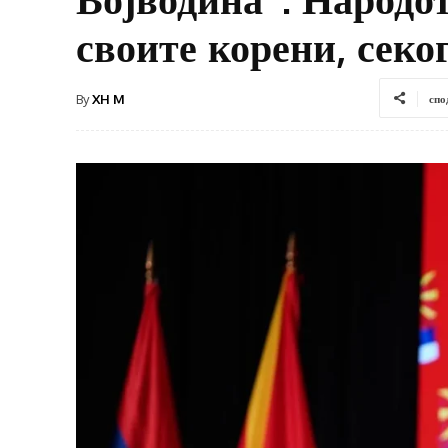
своите корени, сек
By
XH M
спо