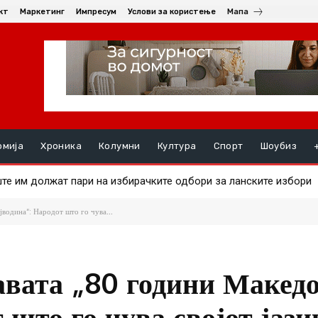
кт
Маркетинг
Импресум
Услови за користење
Мапа
омија
Хроника
Колумни
Култура
Спорт
Шоубиз
 на златото
водина“: Народот што го чува...
вата „80 години Макед
 што го чува својот јази