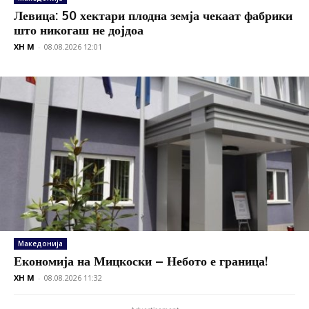
Левица: 50 хектари плодна земја чекаат фабрики
што никогаш не дојдоа
XH M
-
08.08.2026 12:01
Македонија
Економија на Мицкоски – Небото е граница!
XH M
-
08.08.2026 11:32