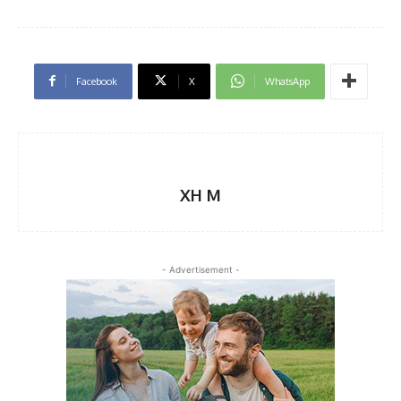
Facebook
X
WhatsApp
XH M
- Advertisement -