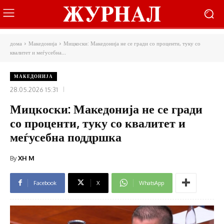
дома
Македонија
Мицкоски: Македонија не се гради со проценти, туку со
квалитет и меѓусебна...
МАКЕДОНИЈА
28.05.2026 15:31
Мицкоски: Македонија не се гради
со проценти, туку со квалитет и
меѓусебна поддршка
By
XH M
Facebook
X
WhatsApp