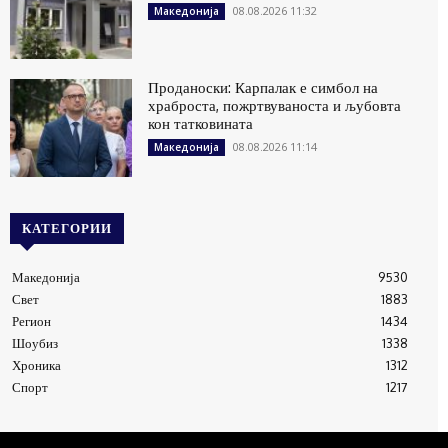
08.08.2026 11:32
Македонија
Проданоски: Карпалак е симбол на
храброста, пожртвуваноста и љубовта
кон татковината
08.08.2026 11:14
Македонија
КАТЕГОРИИ
Македонија
9530
Свет
1883
Регион
1434
Шоубиз
1338
Хроника
1312
Спорт
1217