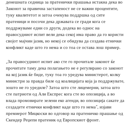
денешната седница за пратенички прашања истакна дека во
Законот за правична застапеност не се важни процентите,
туку квалитетот и затоа очекува поддршка од сите
пратеници и посочи дека државата се гради кога се
поддржуваме едни со други, додека во однос на
правосудниот испит вели дека секој има право да го користи
својот мајчин јазик, но некој се обидува да создава етнички
конфликт каде што го нема и со тоа се остава лош пример.
„За правосудниот испит ако сте го прочитале законот ќе
прочитате таму дека полагањето не е регулирано со законот
на кој јазик ќе биде, туку тоа го уредува министерот, колку
министри за правда биле од коалицијата која ја поддржувате,
зошто не го уредиле? Затоа што сте лицемерни, затоа што
сте патриоти од Али Експрес кога сте во опозиција, а во
влада промовирате зелени еко агенди, во опозиција сакате да
создадете етнички конфликт каде што го нема“, изјави
премиерот Мицкоски во одговор на пратеничко прашање од
Скендер Реџепи пратеник од Европскиот фронт.