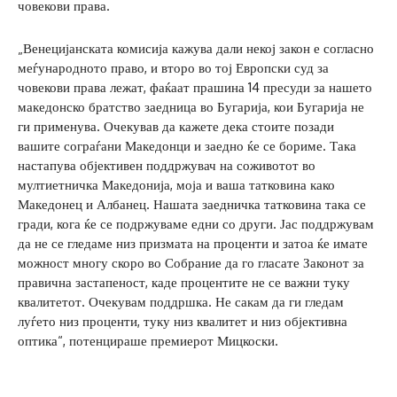
човекови права.
„Венецијанската комисија кажува дали некој закон е согласно
меѓународното право, и второ во тој Европски суд за
човекови права лежат, фаќаат прашина 14 пресуди за нашето
македонско братство заедница во Бугарија, кои Бугарија не
ги применува. Очекував да кажете дека стоите позади
вашите сограѓани Македонци и заедно ќе се бориме. Така
настапува објективен поддржувач на соживотот во
мултиетничка Македонија, моја и ваша татковина како
Македонец и Албанец. Нашата заедничка татковина така се
гради, кога ќе се подржуваме едни со други. Јас поддржувам
да не се гледаме низ призмата на проценти и затоа ќе имате
можност многу скоро во Собрание да го гласате Законот за
правична застапеност, каде процентите не се важни туку
квалитетот. Очекувам поддршка. Не сакам да ги гледам
луѓето низ проценти, туку низ квалитет и низ објективна
оптика“, потенцираше премиерот Мицкоски.