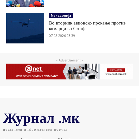
Македонија
Во вторник авионско прскање против
комарци во Скопје
07.08.2026 23:39
- Advertisement -
Журнал .мк
независен информативен портал