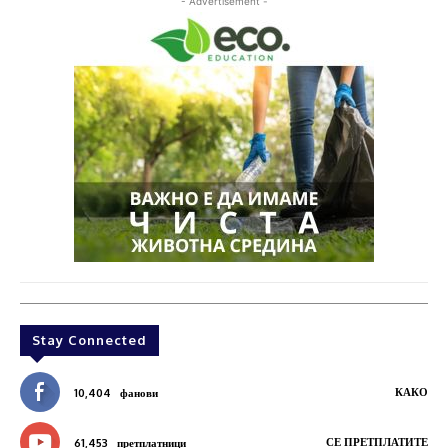
- Advertisement -
Stay Connected
КАКО
10,404
фанови
СЕ ПРЕТПЛАТИТЕ
61,453
претплатници