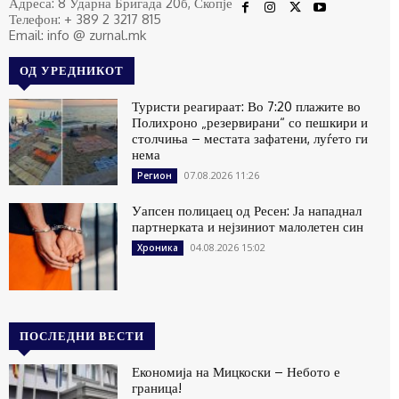
Адреса: 8 Ударна Бригада 20б, Скопје
Телефон: + 389 2 3217 815
Email: info @ zurnal.mk
ОД УРЕДНИКОТ
Туристи реагираат: Во 7:20 плажите во
Полихроно „резервирани“ со пешкири и
столчиња – местата зафатени, луѓето ги
нема
07.08.2026 11:26
Регион
Уапсен полицаец од Ресен: Ја нападнал
партнерката и нејзиниот малолетен син
04.08.2026 15:02
Хроника
ПОСЛЕДНИ ВЕСТИ
Економија на Мицкоски – Небото е
граница!