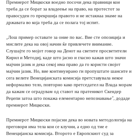
Премиерот Мицкоски воедно посочи дека правници кои
треба да се борат за владеење на право, на протестот за
правосуден го прекршија правото и не истакнаа знаме на
државата во која треба да се полага тој испит.
„Лош пример оставате за оние по вас. Вие сте опозиција и
мислите дека на овој начин ќе привлечете внимание.
Слушајте го мојот говор на Денот на светите просветители
Кирил и Методиј, каде што јасно и гласно кажав што значи
мајчин јазик и дека секој има право да го користи својот
мајчин јазик. Но, вие континуирано ги пропуштате шансите и
сега велите Венецијанската комисија претставувала некое
неформално тело, повторно како претседател на Влада морам
да кажам се оградувам од ставот на пратеникот Скендер
Реџепи затоа што покажа елементарно непознавање“, додаде
премиерот Мицкоски.
Премиерот Мицкоски појасни дека во новата методологија на
преговори има тела кои се клучни, а едно од тие е
Венецијанска комисија. Второто е Европскиот суд за