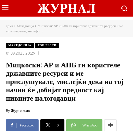
дома
Македонија
Мицкоски: АР и АНБ ги користеле државните ресурси и ме
прислушувале, мислејќи...
МАКЕДОНИЈА
ТОП ВЕСТИ
01.09.2025 20:29
Мицкоски: АР и АНБ ги користеле
државните ресурси и ме
прислушувале, мислејќи дека на тој
начин ќе добијат предност кај
нивните налогодавци
By
Журнал.мк
Facebook
X
WhatsApp