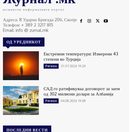
независен информативен портал
Адреса: 8 Ударна Бригада 20б, Скопје
Телефон: + 389 2 3217 815
Email: info @ zurnal.mk
ОД УРЕДНИКОТ
Екстремни температури: Измерени 43
степени во Турција
31.07.2026 19:29
Регион
САД го ратификуваа договорот за заем
од 302 милиони долари за Албанија
04.08.2026 19:08
Регион
ПОСЛЕДНИ ВЕСТИ