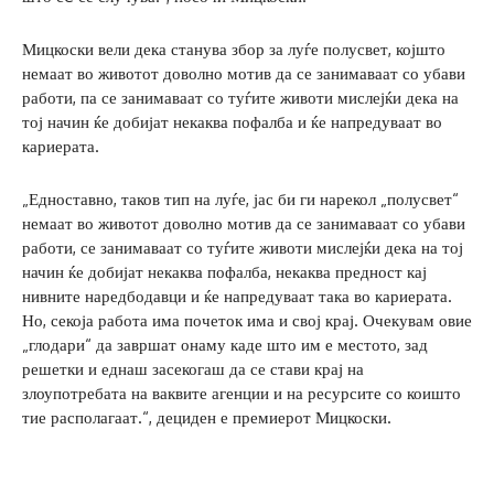
Мицкоски вели дека станува збор за луѓе полусвет, којшто
немаат во животот доволно мотив да се занимаваат со убави
работи, па се занимаваат со туѓите животи мислејќи дека на
тој начин ќе добијат некаква пофалба и ќе напредуваат во
кариерата.
„Едноставно, таков тип на луѓе, јас би ги нарекол „полусвет“
немаат во животот доволно мотив да се занимаваат со убави
работи, се занимаваат со туѓите животи мислејќи дека на тој
начин ќе добијат некаква пофалба, некаква предност кај
нивните наредбодавци и ќе напредуваат така во кариерата.
Но, секоја работа има почеток има и свој крај. Очекувам овие
„глодари“ да завршат онаму каде што им е местото, зад
решетки и еднаш засекогаш да се стави крај на
злоупотребата на ваквите агенции и на ресурсите со коишто
тие располагаат.“, дециден е премиерот Мицкоски.