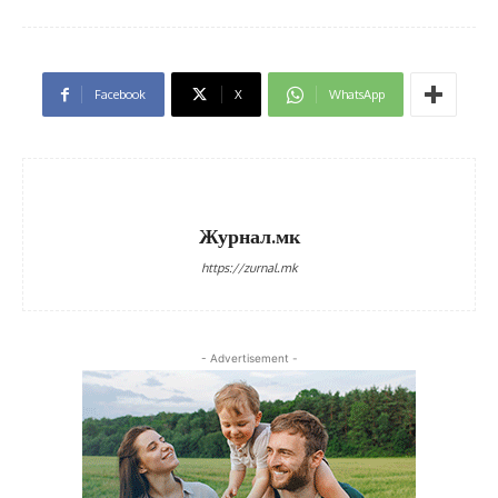
Facebook
X
WhatsApp
Журнал.мк
https://zurnal.mk
- Advertisement -