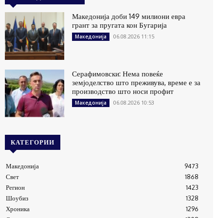
Македонија доби 149 милиони евра
грант за пругата кон Бугарија
06.08.2026 11:15
Македонија
Серафимовски: Нема повеќе
земјоделство што преживува, време е за
производство што носи профит
06.08.2026 10:53
Македонија
КАТЕГОРИИ
Македонија
9473
Свет
1868
Регион
1423
Шоубиз
1328
Хроника
1296