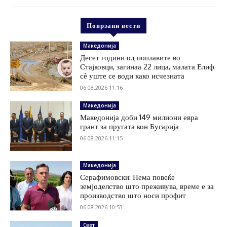
Поврзани вести
Македонија
Десет години од поплавите во
Стајковци, загинаа 22 лица, малата Елиф
сѐ уште се води како исчезната
06.08.2026 11:16
Македонија
Македонија доби 149 милиони евра
грант за пругата кон Бугарија
06.08.2026 11:15
Македонија
Серафимовски: Нема повеќе
земјоделство што преживува, време е за
производство што носи профит
06.08.2026 10:53
Свет