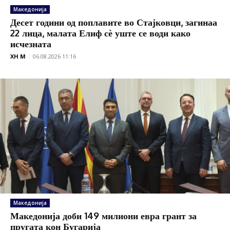
Македонија
Десет години од поплавите во Стајковци, загинаа
22 лица, малата Елиф сѐ уште се води како
исчезната
XH M
-
06.08.2026 11:16
Македонија
Македонија доби 149 милиони евра грант за
пругата кон Бугарија