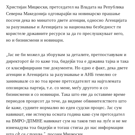
Христијан Мицкоски, претседател на Владата на Република
Северна Македонија одговарајќи на новинарско прашање
посочи дека во минатото двете агенции, односно Агенцијата
за разузнавање и Агенцијата за национална безбедност ги
користеле државните ресурси за да го преслушкуваат него,
но и бизнисмени и новинари.
„Јас не би можел да зборувам за деталите, претпоставувам и
директорот ќе го каже тоа, бидејќи тоа е државна тајна и така
се класифицирани тие документи. Но едно е факт, дека двете
агенции и Агенцијата за разузнавање и АНБ темелно се
занимавале со во тоа време претседателот на најголемата
опозициска партија, т.е. со мене, меѓу другото и со
бизнисмени и со новинари. Така што еве да оставиме време
периодов процесот да тече, да видиме обвинителството што
ќе каже, судиите нормално во еден судски процес. Јас сум
навикнат, еве истекува осмата година како сум претседател
на ВМРО-ДПМНЕ навикнат сум на таков тип на луѓе и не ме
изненадува тоа бидејќи и тогаш стигаа до нас информации
што сè се случува.“, посочи Мицкоски.