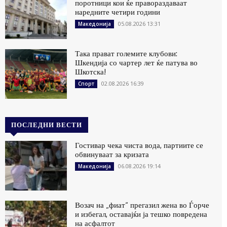
поротници кои ќе правораздаваат
наредните четири години
05.08.2026 13:31
Македонија
Така прават големите клубови:
Шкендија со чартер лет ќе патува во
Шкотска!
02.08.2026 16:39
Спорт
ПОСЛЕДНИ ВЕСТИ
Гостивар чека чиста вода, партиите се
обвинуваат за кризата
06.08.2026 19:14
Македонија
Возач на „фиат“ прегазил жена во Ѓорче
и избегал, оставајќи ја тешко повредена
на асфалтот