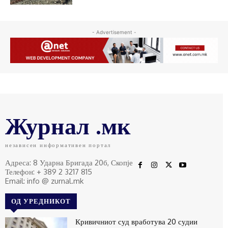
- Advertisement -
Журнал .мк
независен информативен портал
Адреса: 8 Ударна Бригада 20б, Скопје
Телефон: + 389 2 3217 815
Email: info @ zurnal.mk
ОД УРЕДНИКОТ
Кривичниот суд вработува 20 судии