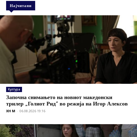
Најчитани
Култура
Започна снимањето на новиот македонски
трилер „Голиот Рид“ во режија на Игор Алексов
XH M
-
06.08.2026 19:16