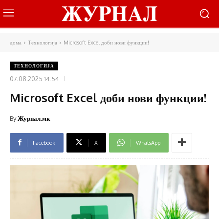
дома
Технологија
Microsoft Excel доби нови функции!
ТЕХНОЛОГИЈА
07.08.2025 14:54
Microsoft Excel доби нови функции!
By
Журнал.мк
Facebook
X
WhatsApp