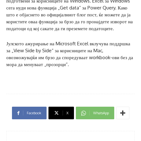
подготвени за корисниците на Windows. Excel за Windows
сега нуди нова функција „Get data“ за Power Query. Како
што е објаснето во официјалниот блог пост, ќе можете да ја
користите оваа функција за брзо да го пронајдете изворот на
податоци од кој сакате да ги преземете податоците.
Јулското ажурирање на Microsoft Excel вклучува поддршка
за „View Side by Side“ за корисниците на Mac,
овозможувајќи им брзо да споредуваат workbook-ови без да
мора да менуваат „прозорци“.
Facebook
X
WhatsApp