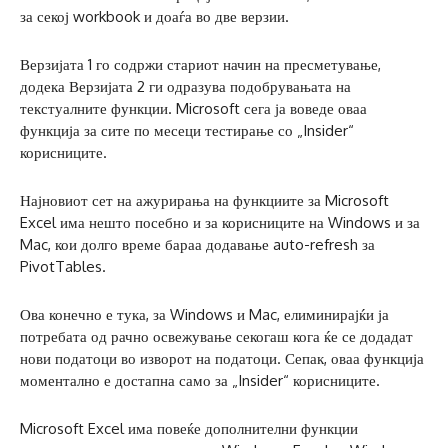
за секој workbook и доаѓа во две верзии.
Верзијата 1 го содржи стариот начин на пресметување,
додека Верзијата 2 ги одразува подобрувањата на
текстуалните функции. Microsoft сега ја воведе оваа
функција за сите по месеци тестирање со „Insider“
корисниците.
Најновиот сет на ажурирања на функциите за Microsoft
Excel има нешто посебно и за корисниците на Windows и за
Mac, кои долго време бараа додавање auto-refresh за
PivotTables.
Ова конечно е тука, за Windows и Mac, елиминирајќи ја
потребата од рачно освежување секогаш кога ќе се додадат
нови податоци во изворот на податоци. Сепак, оваа функција
моментално е достапна само за „Insider“ корисниците.
Microsoft Excel има повеќе дополнителни функции