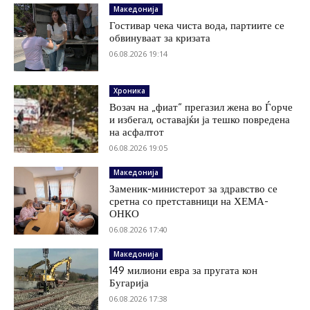
Македонија
Гостивар чека чиста вода, партиите се
обвинуваат за кризата
06.08.2026 19:14
Хроника
Возач на „фиат“ прегазил жена во Ѓорче
и избегал, оставајќи ја тешко повредена
на асфалтот
06.08.2026 19:05
Македонија
Заменик-министерот за здравство се
сретна со претставници на ХЕМА-
ОНКО
06.08.2026 17:40
Македонија
149 милиони евра за пругата кон
Бугарија
06.08.2026 17:38