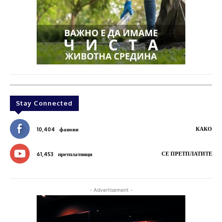
Stay Connected
КАКО
10,404
фанови
СЕ ПРЕТПЛАТИТЕ
61,453
претплатници
- Advertisement -