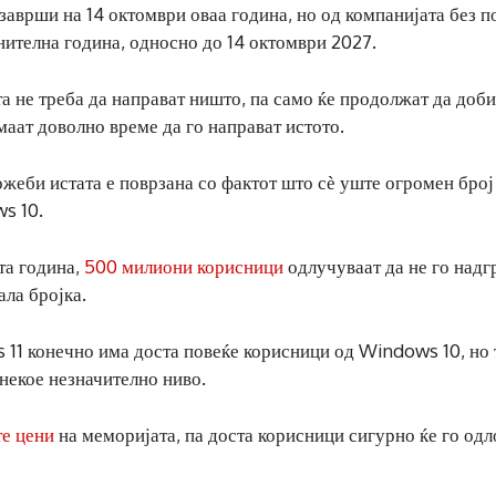
аврши на 14 октомври оваа година, но од компанијата без п
нителна година, односно до 14 октомври 2027.
а не треба да направат ништо, па само ќе продолжат да доби
имаат доволно време да го направат истото.
можеби истата е поврзана со фактот што сѐ уште огромен број
ws 10.
та година,
500 милиони корисници
одлучуваат да не го надг
ала бројка.
 11 конечно има доста повеќе корисници од Windows 10, но 
 некое незначително ниво.
е цени
на меморијата, па доста корисници сигурно ќе го од