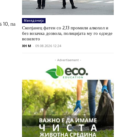
Македонија
 10, па
Скопјанец фатен со 2,13 промили алкохол и
без возачка дозвола, полицијата му го одзеде
возилото
XH M
-
09.08.2026 12:24
- Advertisement -