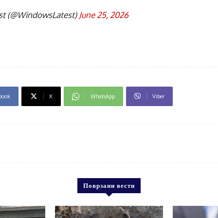
t (@WindowsLatest)
June 25, 2026
book
X
WhatsApp
Viber
Поврзани вести