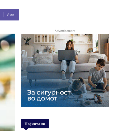
Viber
- Advertisement -
Најчитани