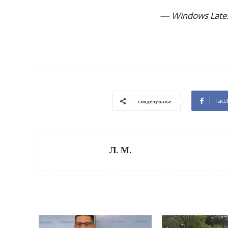
— Windows Lates
Face
споделување
Л. М.