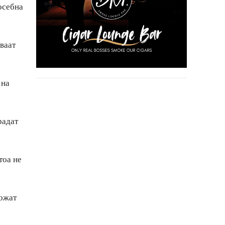
осебна
ваат
 на
радат
тоа не
ложат