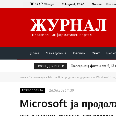
C
32.1
Skopje
9 August, 2026
За нас
Конта
независен информативен портал
Дома
Македонија
Регион
Свет
Екон
Тела на хитлерови војни
ПОСЛЕДНИ ВЕСТИ
дома
Технологија
Microsoft ја продолжи поддршката за Windows 10 за
26.06.2026 11:39
ТЕХНОЛОГИЈА
Microsoft ја продо
за уште една година