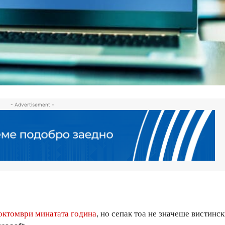
- Advertisement -
октомври минатата година
, но сепак тоа не значеше вистинск