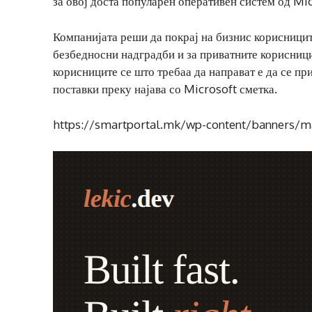
за овој доста популарен оперативен систем од Mi
Компанијата реши да покрај на бизнис корисницит
безбедносни надградби и за приватните корисниц
корисниците се што требаа да направат е да се пр
поставки преку најава со Microsoft сметка.
https://smartportal.mk/wp-content/banners/m