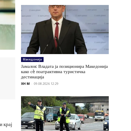
Македонија
Јамалов: Владата ја позиционира Македонија
како сè поатрактивна туристичка
дестинација
XH M
-
09.08.2026 12:29
и крај