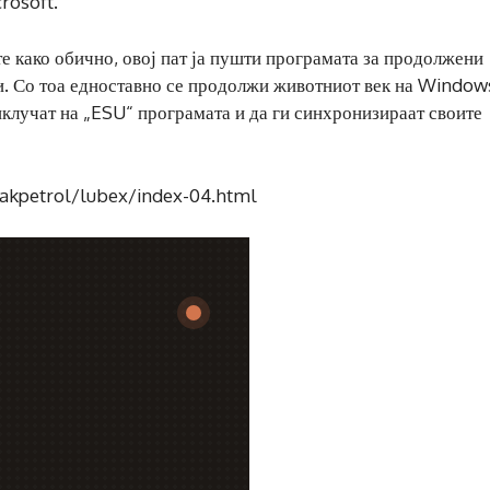
crosoft.
е како обично, овој пат ја пушти програмата за продолжени
и. Со тоа едноставно се продолжи животниот век на Windows
иклучат на „ESU“ програмата и да ги синхронизираат своите
akpetrol/lubex/index-04.html