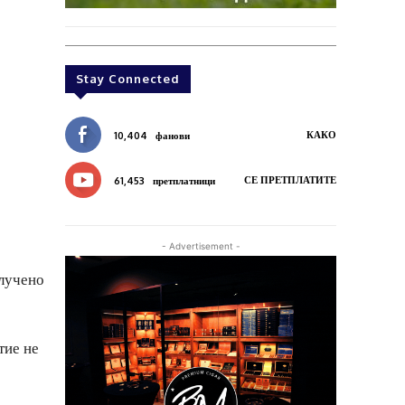
Stay Connected
КАКО
10,404
фанови
СЕ ПРЕТПЛАТИТЕ
61,453
претплатници
- Advertisement -
длучено
тие не