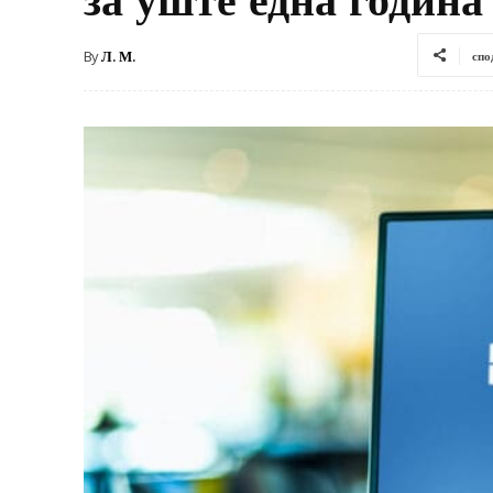
By
Л. М.
спо