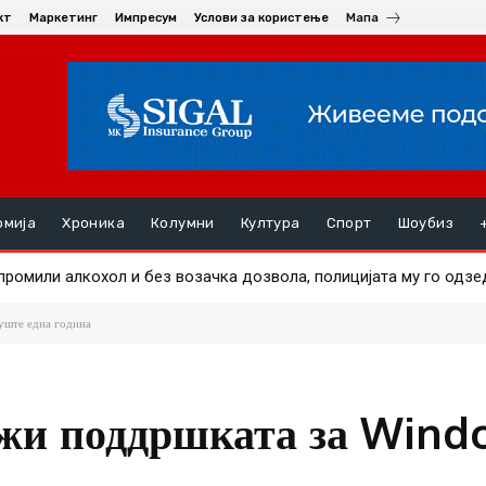
кт
Маркетинг
Импресум
Услови за користење
Мапа
омија
Хроника
Колумни
Култура
Спорт
Шоубиз
ци и возила излегоа на површина по сушата во Дунав
 уште една година
лжи поддршката за Wind