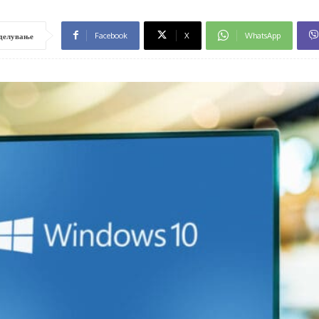
Facebook
X
WhatsApp
делување