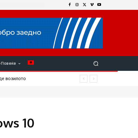
+Повеќе
ows 10