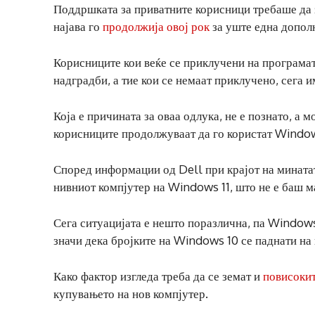
Поддршката за приватните корисници требаше да з
најава го
продолжија овој рок
за уште една допол
Корисниците кои веќе се приклучени на програмат
надградби, а тие кои се немаат приклучено, сега 
Која е причината за оваа одлука, не е познато, а 
корисниците продолжуваат да го користат Windo
Според информации од Dell при крајот на мината
нивниот компјутер на Windows 11, што не е баш м
Сега ситуацијата е нешто поразлична, па Windows
значи дека бројките на Windows 10 се паднати на
Како фактор изгледа треба да се земат и
повисокит
купувањето на нов компјутер.