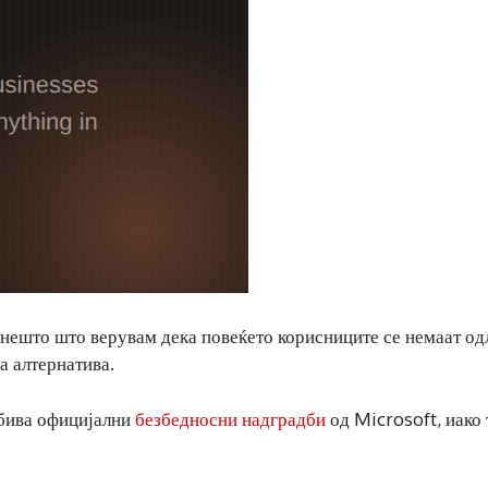
и, нешто што верувам дека повеќето корисниците се немаат о
на алтернатива.
бива официјални
безбедносни надградби
од Microsoft, иако 