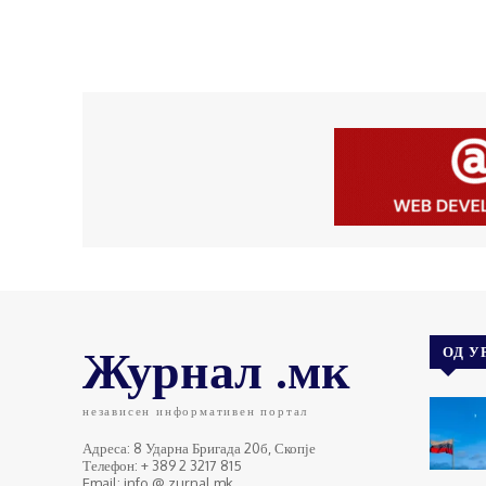
Журнал .мк
ОД У
независен информативен портал
Адреса: 8 Ударна Бригада 20б, Скопје
Телефон: + 389 2 3217 815
Email: info @ zurnal.mk