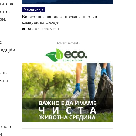
ните ќе
Македонија
иите.
Во вторник авионско прскање против
ри,
комарци во Скопје
XH M
-
07.08.2026 23:39
е
- Advertisement -
бидејќи
чење
ки и
отка е
и