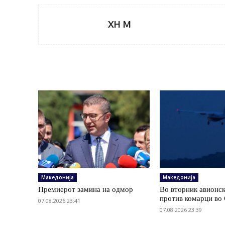
XH M
Македонија
Македонија
Премиерот замина на одмор
Во вторник авионс
против комарци во 
07.08.2026 23:41
07.08.2026 23:39