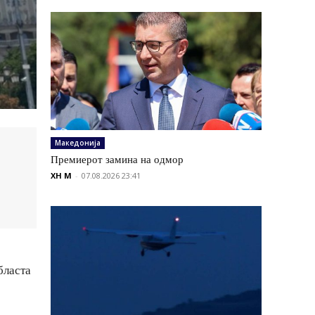
Македонија
Премиерот замина на одмор
XH M
-
07.08.2026 23:41
бласта