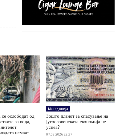
Македонија
 се ослободат од
Зошто планот за спасување на
етките за вода,
југословенската економија не
анителот,
успеа?
владата немаат
07.08.2026 22:37