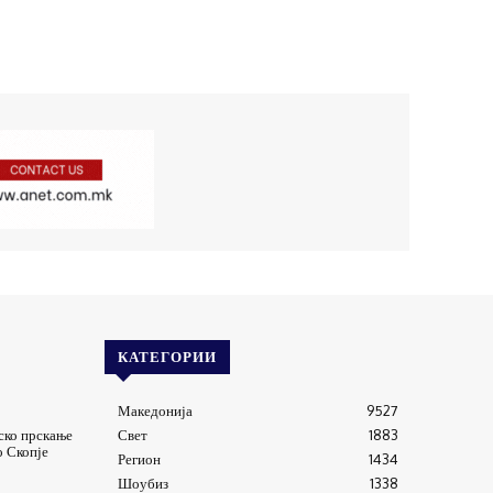
КАТЕГОРИИ
Македонија
9527
ско прскање
Свет
1883
о Скопје
Регион
1434
Шоубиз
1338