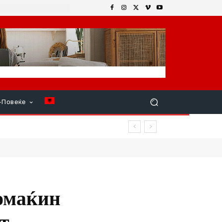
+Повеќе
р продолжи
омаќин
т