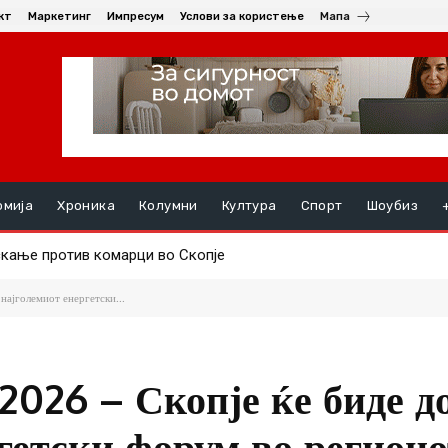
кт
Маркетинг
Импресум
Услови за користење
Мапа
омија
Хроника
Колумни
Култура
Спорт
Шоубиз
ање против комарци во Скопје
ењата, на ред се хепатитите ако кризата со водата во Гостива
најголемиот енергетски...
026 – Скопје ќе биде д
гетски форум во регионо