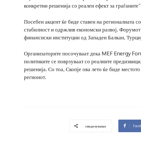
конкретни решенија со реален ефект за граѓаните
Посебен акцент ќе биде ставен на регионалната со
стабилност и одржлив економски развој. Форумот
финансиски институции од Западен Балкан, Турциј
Организаторите посочуваат дека MEF Energy Foru
политиките се поврзуваат со реалните предизвици
решенија. Со тоа, Скопје ова лето ќе биде местото
регионот.
Face
споделување