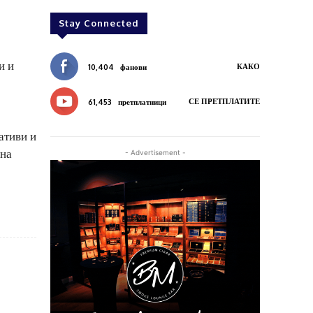
Stay Connected
и и
КАКО
10,404
фанови
СЕ ПРЕТПЛАТИТЕ
61,453
претплатници
ативи и
 на
- Advertisement -