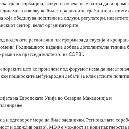
ска трансформација, фокусот повеќе не е на тоа дали проме
ква динамика и колку ќе бидат правични за граѓаните и економ
 која обединува носители на одлуки, регулатори, инвестито
нскиот сектор, велат организаторите.
 од водечките регионални платформи за дискусија и креирањ
промени. Годинашното издание добива дополнителна тежина 
 рамки на претседателството на COP31.
репораките што ќе произлезат од форумот нема да имаат зна
 и кон пошироките меѓународни дебати за климатските полити
цијата на Европската Унија во Северна Македонија и
 планирање.
оа и одговорот мора да биде заеднички. Регионалната сораб
лност и одржлив развој. МЕФ е можност за нови партнерства 