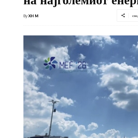
By
XH M
спо