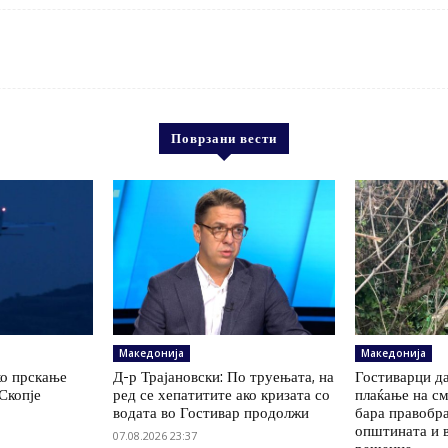
Поврзани вести
Македонија
Македонија
ко прскање
Д-р Трајановски: По труењата, на
Гостиварци да
Скопје
ред се хепатитите ако кризата со
плаќање на см
водата во Гостивар продолжи
бара правобр
општината и 
07.08.2026 23:37