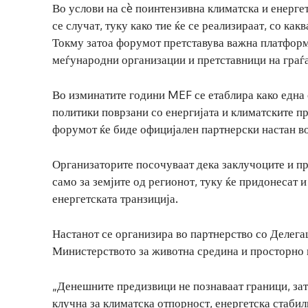
Во услови на сè поинтензивна климатска и енергет
се случат, туку како тие ќе се реализираат, со ка
Токму затоа форумот претставува важна платформа
меѓународни организации и претставници на граѓа
Во изминатите години MEF се етаблира како една
политики поврзани со енергијата и климатските 
форумот ќе биде официјален партнерски настан во
Организаторите посочуваат дека заклучоците и п
само за земјите од регионот, туку ќе придонесат
енергетската транзиција.
Настанот се организира во партнерство со Делега
Министерството за животна средина и просторно
„Денешните предизвици не познаваат граници, зат
клучна за климатска отпорност, енергетска стаби