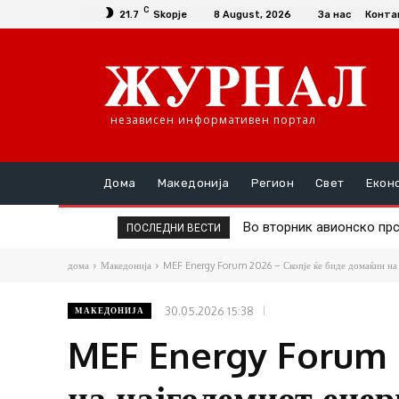
C
21.7
Skopje
8 August, 2026
За нас
Конта
независен информативен портал
Дома
Македонија
Регион
Свет
Екон
Во вторник авионско прск
Д-р Трајановски: По тру
ПОСЛЕДНИ ВЕСТИ
дома
Македонија
MEF Energy Forum 2026 – Скопје ќе биде домаќин на 
30.05.2026 15:38
МАКЕДОНИЈА
MEF Energy Forum 2
на најголемиот енер