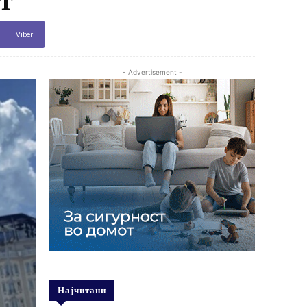
Viber
- Advertisement -
Најчитани