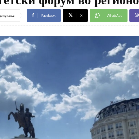
Facebook
X
WhatsApp
делување