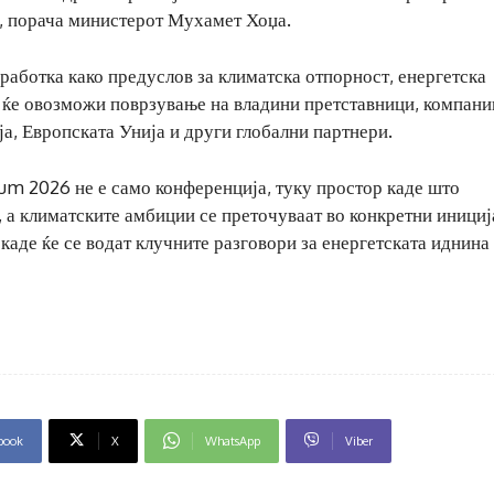
“, порача министерот Мухамет Хоџа.
работка како предуслов за климатска отпорност, енергетска
 ќе овозможи поврзување на владини претставници, компани
а, Европската Унија и други глобални партнери.
m 2026 не е само конференција, туку простор каде што
, а климатските амбиции се преточуваат во конкретни инициј
 каде ќе се водат клучните разговори за енергетската иднина
book
X
WhatsApp
Viber