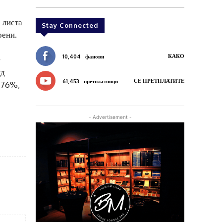
 листа
Stay Connected
оени.
КАКО
10,404
фанови
ид
СЕ ПРЕТПЛАТИТЕ
61,453
претплатници
0,76%,
- Advertisement -