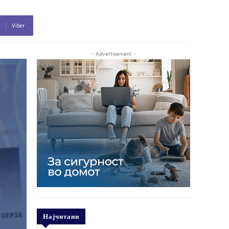
Viber
- Advertisement -
Најчитани