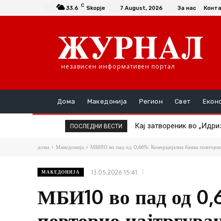
C
33.6
Skopje
7 August, 2026
За нас
Конт
независен информативен портал
Дома
Македонија
Регион
Свет
Екон
Кај затвореник во „Идризо
ТАТКО НАСИЛНИК ГО ТУ
ПОСЛЕДНИ ВЕСТИ
дома
Македонија
МБИ10 во пад од 0,66%: Комерцијална банка повторно
13.05.2026 15:41
МАКЕДОНИЈА
МБИ10 во пад од 0,
повторно најтргуван