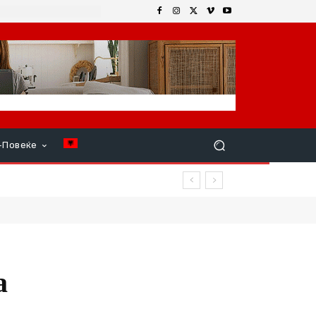
+Повеќе
овреди
а