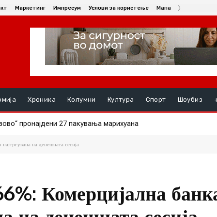
акт
Маркетинг
Импресум
Услови за користење
Мапа
омија
Хроника
Колумни
Култура
Спорт
Шоубиз
во“ пронајдени 27 пакувања марихуана
РНАЛ СИНОТ (19) ПО СКАЛИ, момчето се здобило со тешки п
 најтргувана на денешната сесија
66%: Комерцијална банк
а на денешната сесија