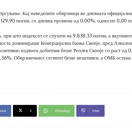
тргување. Кај наведените обврзници во дневната официјална
129,90 поени, со дневна промена од 0,00%, односно 0,00 п
 при што индексот се спушти на 9.838,33 поени, а вкупниот
носта доминираше Комерцијална банка Скопје, пред Алкало
озитивно издвоен добитник беше Реплек Скопје со раст од 
2,36%. Обврзничкиот сегмент беше неактивен, а ОМБ остана
book
X
WhatsApp
Viber