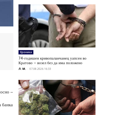
Хроника
74-годишен кривопаланчанец уапсен во
Кратово – возел без да има положено
Л. М.
-
07.08.2026 16:33
носно –
а банка