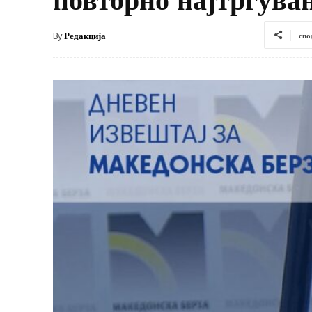
By
Редакција
спо