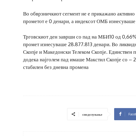
Во обврзничкиот сегмент не е прикажано активно 
прометот е 0 денари, а индексот ОМБ изнесуваше 
Трговскиот ден заврши со пад на МБИ10 од 0,66%,
промет изнесуваше 28.877.813 денари. Во ликвид
Скопје и Македонски Телеком Скопје. Единствен п
додека најголем пад имаше Макстил Скопје со – 
стабилен без дневна промена
Face
споделување