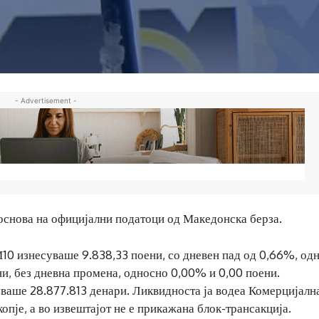
- Advertisement -
основа на официјални податоци од Македонска берза.
И10 изнесуваше 9.838,33 поени, со дневен пад од 0,66%, од
и, без дневна промена, односно 0,00% и 0,00 поени.
ваше 28.877.813 денари. Ликвидноста ја водеа Комерцијалн
пје, а во извештајот не е прикажана блок-трансакција.