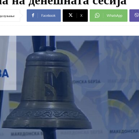
Facebook
X
WhatsApp
делување