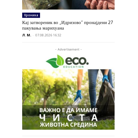
Хроника
Кај затвореник во „Идризово“ пронајдени 27
пакувања марихуана
Л. М.
-
07.08.2026 16:32
- Advertisement -