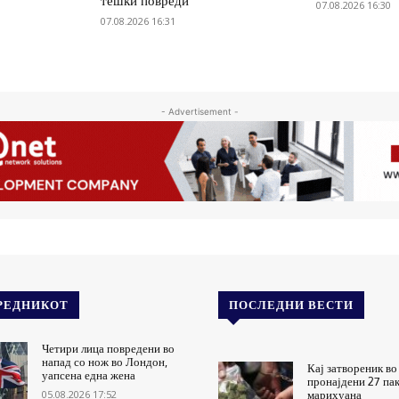
тешки повреди
07.08.2026 16:30
07.08.2026 16:31
- Advertisement -
РЕДНИКОТ
ПОСЛЕДНИ ВЕСТИ
Четири лица повредени во
напад со нож во Лондон,
Кај затвореник во
уапсена една жена
пронајдени 27 па
05.08.2026 17:52
марихуана