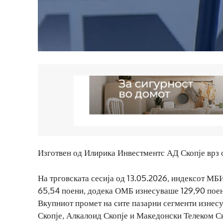
Изготвен од Илирика Инвестментс АД Скопје врз 
На трговската сесија од 13.05.2026, индексот МБ
65,54 поени, додека ОМБ изнесуваше 129,90 поен
Вкупниот промет на сите пазарни сегменти изнесу
Скопје, Алкалоид Скопје и Македонски Телеком Ско