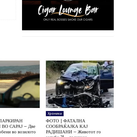
Хроника
ПАРКИРАН
ФОТО | ФАТАЛНА
ВО САРАЈ – Две
СООБРАЌАЈКА КАЈ
обени во возилото
РАДИШАНИ – Животот го