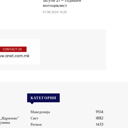
загуби 21 – годишен
мотоциклист
07.08.2026 16:29
КАТЕГОРИИ
Македонија
9514
 „Идризово“
Свет
1882
кувања
Регион
1433