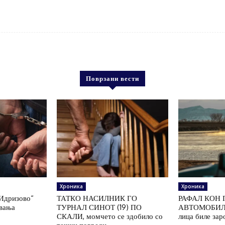
Поврзани вести
Хроника
Хроника
„Идризово“
ТАТКО НАСИЛНИК ГО
РАФАЛ КОН 
увања
ТУРНАЛ СИНОТ (19) ПО
АВТОМОБИЛ 
СКАЛИ, момчето се здобило со
лица биле зар