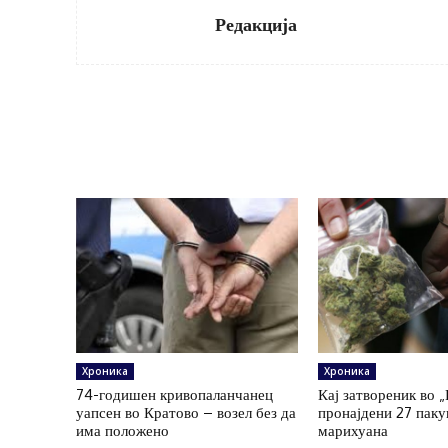
Редакција
Хроника
Хроника
74-годишен кривопаланчанец
Кај затвореник во 
уапсен во Кратово – возел без да
пронајдени 27 пак
има положено
марихуана