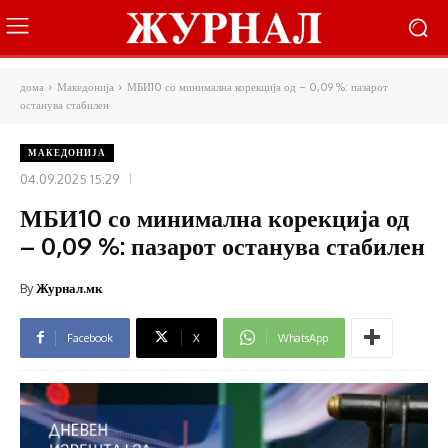
дома
Македонија
МБИ10 со минимална корекција од – 0,09 %: пазарот
останува стабилен
МАКЕДОНИЈА
04.09.2025 15:29
МБИ10 со минимална корекција од
– 0,09 %: пазарот останува стабилен
By
Журнал.мк
Facebook
X
WhatsApp