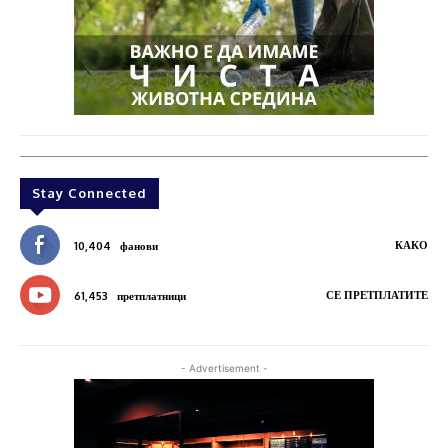
Stay Connected
КАКО
10,404
фанови
СЕ ПРЕТПЛАТИТЕ
61,453
претплатници
- Advertisement -