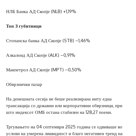
НЛБ Банка АД Скопје (NLB) +1,19%
Топ 3 губитници
Стопанска банка АД Скопје (STB) –1,46%
Алкалоид АД Скопје (ALK) –0,91%
Макпетрол АД Скопје (MPT) –0,50%
Обврзнички пазар
На денешната сесија не беше реализирана ниту една
трансакција со државни или корпоративни обврзници, при
што индексот ОМБ остана стабилен на 128,27 поени.
Тргувањето на 04 септември 2025 година се одвиваше во
услови на умерена ликвидност и благо негативен тренд на