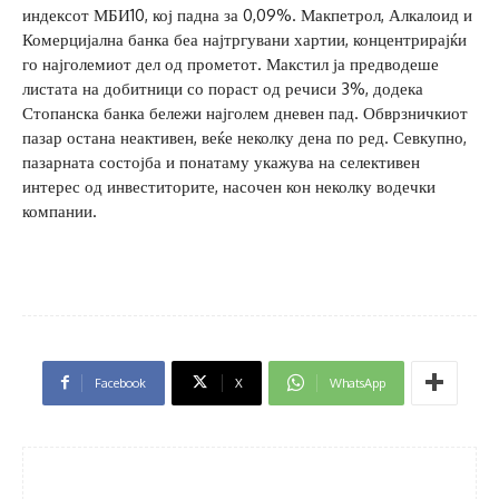
индексот МБИ10, кој падна за 0,09%. Макпетрол, Алкалоид и
Комерцијална банка беа најтргувани хартии, концентрирајќи
го најголемиот дел од прометот. Макстил ја предводеше
листата на добитници со пораст од речиси 3%, додека
Стопанска банка бележи најголем дневен пад. Обврзничкиот
пазар остана неактивен, веќе неколку дена по ред. Севкупно,
пазарната состојба и понатаму укажува на селективен
интерес од инвеститорите, насочен кон неколку водечки
компании.
Facebook
X
WhatsApp