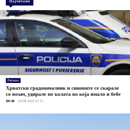
Најчитани
Регион
Хрватски градоначалник и синовите се скарале
со возач, удирале по колата во која имало и бебе
XH M
-
05.08.2026 23:15