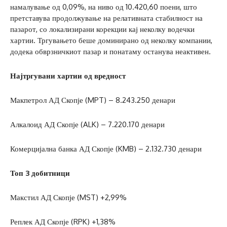
намалување од 0,09%, на ниво од 10.420,60 поени, што
претставува продолжување на релативната стабилност на
пазарот, со локализирани корекции кај неколку водечки
хартии. Тргувањето беше доминирано од неколку компании,
додека обврзничкиот пазар и понатаму останува неактивен.
Најтргувани хартии од вредност
Макпетрол АД Скопје (MPT) – 8.243.250 денари
Алкалоид АД Скопје (ALK) – 7.220.170 денари
Комерцијална банка АД Скопје (KMB) – 2.132.730 денари
Топ 3 добитници
Макстил АД Скопје (MST) +2,99%
Реплек АД Скопје (RPK) +1,38%