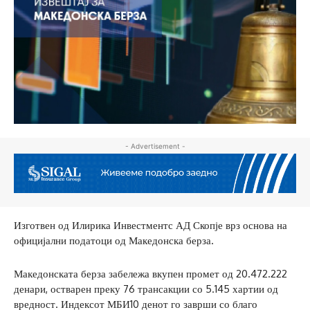
- Advertisement -
Изготвен од Илирика Инвестментс АД Скопје врз основа на
официјални податоци од Македонска берза.
Македонската берза забележа вкупен промет од 20.472.222
денари, остварен преку 76 трансакции со 5.145 хартии од
вредност. Индексот МБИ10 денот го заврши со благо