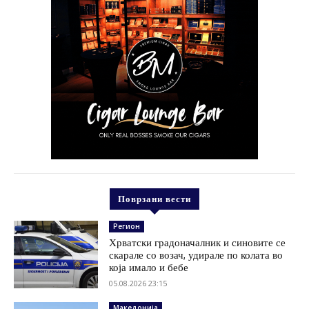
Поврзани вести
Регион
Хрватски градоначалник и синовите се
скарале со возач, удирале по колата во
која имало и бебе
05.08.2026 23:15
Македонија