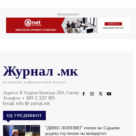
- Advertisement -
Журнал .мк
независен информативен портал
Адреса: 8 Ударна Бригада 20б, Скопје
Телефон: + 389 2 3217 815
Email: info @ zurnal.mk
ОД УРЕДНИКОТ
“ДИНО ЛОПОВЕ!“ ечеше во Сараево
додека тој пееше на концертот