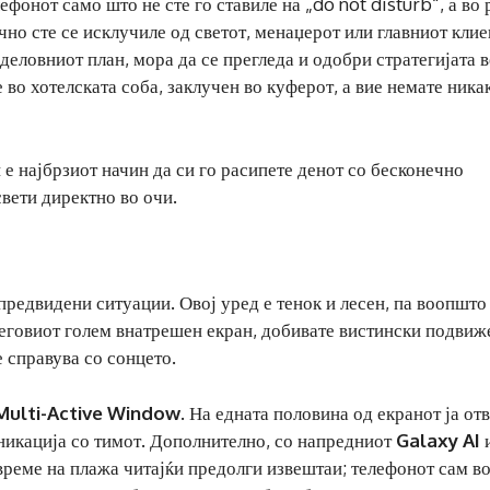
фонот само што не сте го ставиле на „do not disturb“, а во 
чно сте се исклучиле од светот, менаџерот или главниот клие
 деловниот план, мора да се прегледа и одобри стратегијата
е во хотелската соба, заклучен во куферот, а вие немате ника
е најбрзиот начин да си го расипете денот со бесконечно
вети директно во очи.
предвидени ситуации. Овој уред е тенок и лесен, па воопшто
 неговиот голем внатрешен екран, добивате вистински подвиж
 справува со сонцето.
Multi-Active Window
. На едната половина од екранот ја от
уникација со тимот. Дополнително, со напредниот
Galaxy AI
 време на плажа читајќи предолги извештаи; телефонот сам в