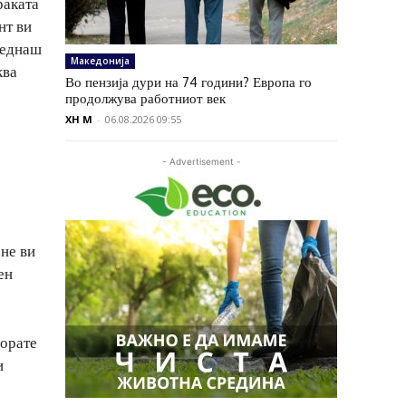
раката
нт ви
 веднаш
Македонија
ква
Во пензија дури на 74 години? Европа го
продолжува работниот век
XH M
-
06.08.2026 09:55
- Advertisement -
 не ви
ен
ворате
и
о