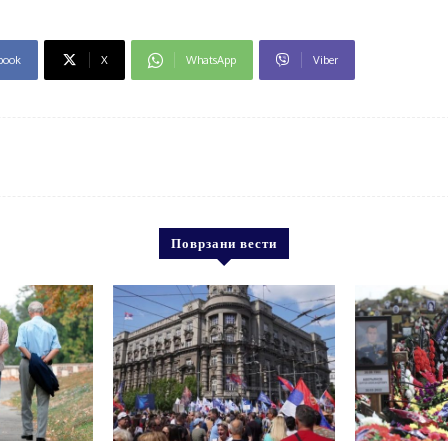
book
X
WhatsApp
Viber
Поврзани вести