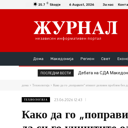
C
25.7
Skopje
6 August, 2026
За нас
Конт
независен информативен портал
Дома
Македонија
Регион
Свет
Екон
Дебата на СДА Македонија
ЛДП со поддршка за пр
ПОСЛЕДНИ ВЕСТИ
дома
Технологија
Како да го „поправите“ итниот деловен проблем без да
23.06.2026 12:43
ТЕХНОЛОГИЈА
Како да го „поправи
да си го уништите о