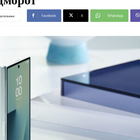
Facebook
X
WhatsApp
делување