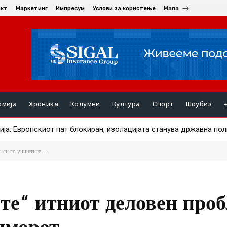
акт
Маркетинг
Импресум
Услови за користење
Мапа
омија
Хроника
Колумни
Култура
Спорт
Шоубиз
: Европскиот пат блокиран, изолацијата станува државна поли
отестот на онколошките пациенти: Недозволиво е повторно да 
 си го уништите...
те“ итниот деловен проб
дморот