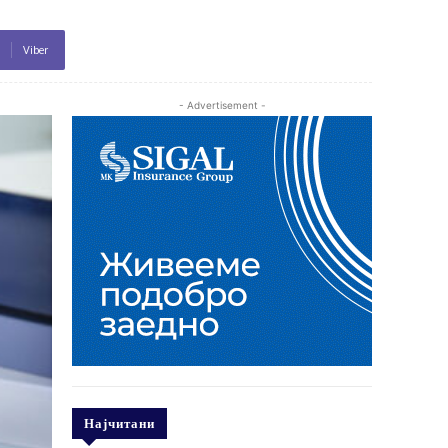
Viber
- Advertisement -
Најчитани