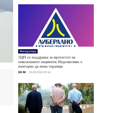
Македонија
ЛДП со поддршка за протестот на
онколошките пациенти: Недозволиво е
повторно да нема терапија
XH M
-
06.08.2026 09:56