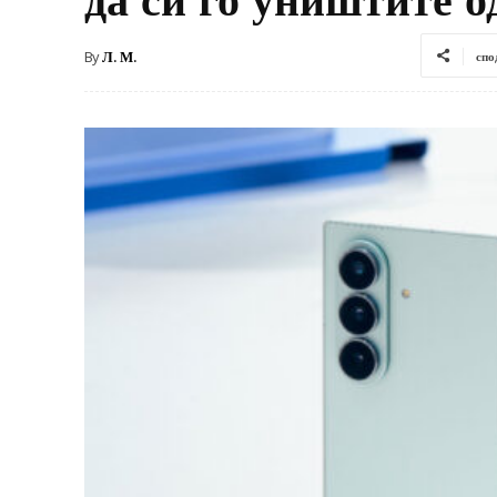
By
Л. М.
спо