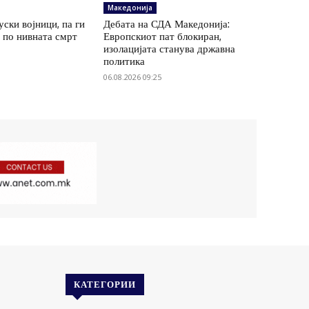
Македонија
уски војници, па ги
Дебата на СДА Македонија:
 по нивната смрт
Европскиот пат блокиран,
изолацијата станува државна
политика
06.08.2026 09:25
КАТЕГОРИИ