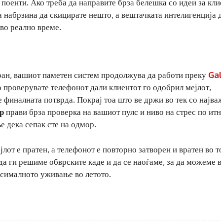
 поенти. Ако треба да направите брза белешка со идеи за кли
набрзина да скицирате нешто, а вештачката интелигенција д
во реално време.
кран, вашиот паметен систем продолжува да работи преку
Ga
о проверувате телефонот дали клиентот го одобрил мејлот,
е финалната потврда. Покрај тоа што ве држи во тек со најв
р
прави брза проверка на вашиот пулс и ниво на стрес по ит
е дека сепак сте на одмор.
лот е пратен, а телефонот е повторно затворен и вратен во т
да ги решиме обврските каде и да се наоѓаме, за да можеме
ксималното уживање во летото.