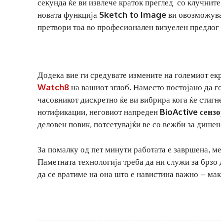
секунда ќе ви извлече краток преглед со клучните
новата функција
Sketch to Image
ви овозможува 
претвори тоа во професионален визуелен предлог 
Додека вие ги средувате измените на големиот е
Watch8
на вашиот зглоб. Наместо постојано да г
часовникот дискретно ќе ви вибрира кога ќе стигн
нотификации, неговиот напреден
BioActive сензо
деловен повик, потсетувајќи ве со вежби за дишењ
За помалку од пет минути работата е завршена, меј
Паметната технологија треба да ни служи за брзо 
да се вратиме на она што е навистина важно – ма