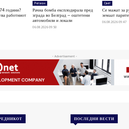
Регион
Свет
 74 години?
Рачна бомба експлодирала пред
Се мажат за р
ува работниот
зграда во Белград – оштетени
земаат парите
автомобили и локали
06.08.2026 09:47
06.08.2026 09:50
- Advertisement -
РЕДНИКОТ
ПОСЛЕДНИ ВЕСТИ