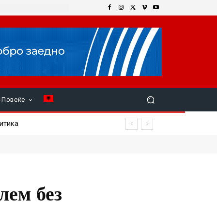
+Повеќе
тика
нема терапија
лем без