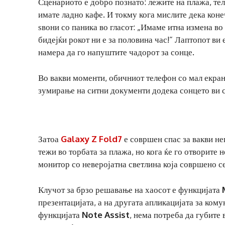
Сценариото е добро познато: лежите на плажа, теле
имате ладно кафе. И токму кога мислите дека коне
ѕвони со паника во гласот: „Имаме итна измена во
бидејќи рокот ни е за половина час!“ Лаптопот ви 
намера да го напуштите чадорот за сонце.
Во вакви моменти, обичниот телефон со мал екран 
зумирање на ситни документи додека сонцето ви с
Затоа
Galaxy Z Fold7
е совршен спас за вакви не
тежи во торбата за плажа, но кога ќе го отворите
монитор со неверојатна светлина која совршено се
Клучот за брзо решавање на хаосот е функцијата
презентацијата, а на другата апликацијата за ком
функцијата
Note Assist
, нема потреба да губите