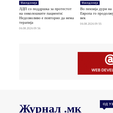
Македонија
Македонија
ЛДП со поддршка за протестот
Во пензија дури на
на онколошките пациенти:
Европа го продолж
Недозволиво е повторно да нема
век
терапија
06.08.2026 09:55
06.08.2026 09:56
Журнал .мк
ОД У