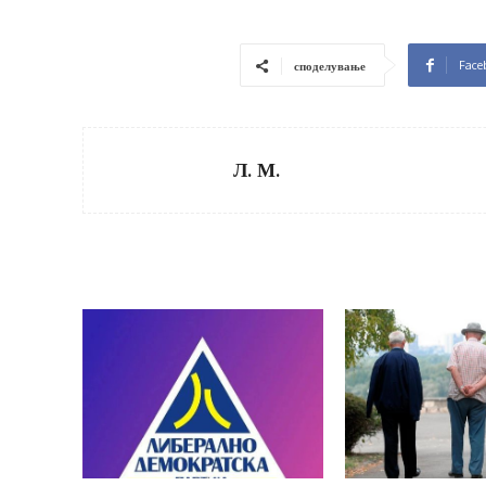
Face
споделување
Л. М.