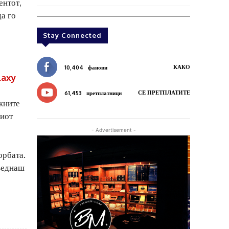
ентот,
а го
Stay Connected
КАКО
10,404
фанови
laxy
СЕ ПРЕТПЛАТИТЕ
61,453
претплатници
ажните
ниот
- Advertisement -
орбата.
 веднаш