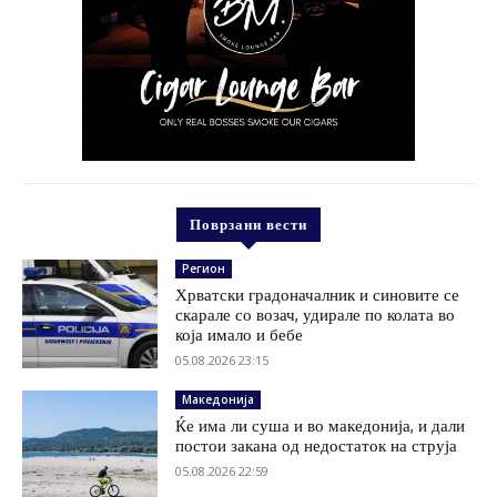
Поврзани вести
Регион
Хрватски градоначалник и синовите се
скарале со возач, удирале по колата во
која имало и бебе
05.08.2026 23:15
Македонија
Ќе има ли суша и во македонија, и дали
постои закана од недостаток на струја
05.08.2026 22:59