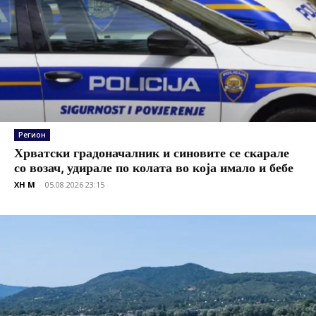
Регион
Хрватски градоначалник и синовите се скарале
со возач, удирале по колата во која имало и бебе
XH M
-
05.08.2026 23:15