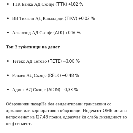
ТТК Банка АД Скопје (TTK) +1,82 %
ВВ Тиквеш АД Кавадарци (TIKV) +0,02 %
Алкалоид АД Скопје (ALK) +0,16 %
Топ 3 губитници на денот
Тетекс АД Тетово (TETE) –3,00 %
Реплек АД Скопје (RPLK) –0,48 %
Адинг АД Скопје (ADIN) –0,33 %
Обврзнички пазарНе беа евидентирани трансакции со
државни или корпоративни обврзници. Индексот ОМБ остана
непроменет на 127,48 поени, одразувајќи слаба ликвидност во
овој сегмент.