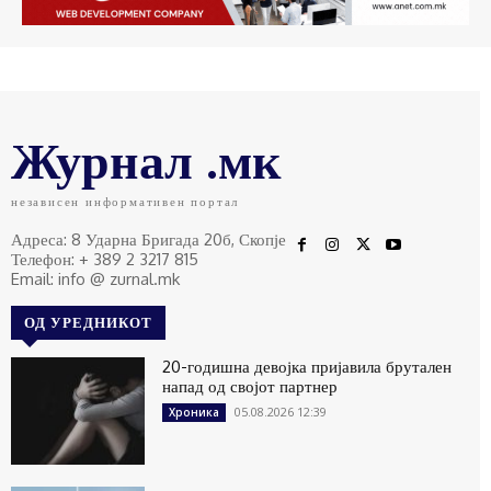
Журнал .мк
независен информативен портал
Адреса: 8 Ударна Бригада 20б, Скопје
Телефон: + 389 2 3217 815
Email: info @ zurnal.mk
ОД УРЕДНИКОТ
20-годишна девојка пријавила брутален
напад од својот партнер
05.08.2026 12:39
Хроника