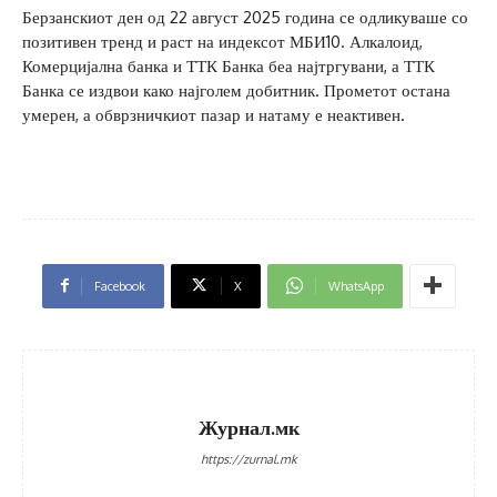
Берзанскиот ден од 22 август 2025 година се одликуваше со
позитивен тренд и раст на индексот МБИ10. Алкалоид,
Комерцијална банка и ТТК Банка беа најтргувани, а ТТК
Банка се издвои како најголем добитник. Прометот остана
умерен, а обврзничкиот пазар и натаму е неактивен.
Facebook
X
WhatsApp
Журнал.мк
https://zurnal.mk