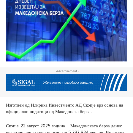
- Advertisement -
Изготвен од Илирика Инвестментс АД Скопје врз основа на
официјални податоци од Македонска берза.
Скопје, 22 август 2025 година – Македонската берза денес
реализираше вкупен промет од 5.287.934 денари. Индексот