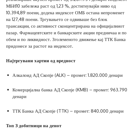
МБИ10 забележа раст од 1,23 %, достигнувајќи ниво од
10.394,89 поени, додека индексот ОМБ остана непроменет
на 127,48 поени. Тргувањето се одвиваше без блок
трансакции, со активност сконцентрирана на официјалниот
пазар. Фармацевтските и банкарските акции предничаа и по
обем и по ликвидност. Зголеменото движење кај ТТК Банка
придонесе за растот на индексот.
Најтргувани хартии од вредност
Алкалоид АД Скопје (ALK) – промет: 1.820.000 денари
Комерцијална банка АД Скопје (KMB) – промет: 963.790
денари
ТТК Банка АД Скопје (TTK) – промет: 840.000 денари
Топ 3 добитници на денот