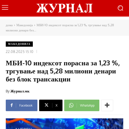
дома
Македонија
МБИ-10 индексот порасна за 1,23 %, тргување над 5,28
милиони денари без...
МАКЕДОНИЈА
22.08.2025 15:10
МБИ-10 индексот порасна за 1,23 %,
тргување над 5,28 милиони денари
без блок трансакции
By
Журнал.мк
Facebook
X
WhatsApp