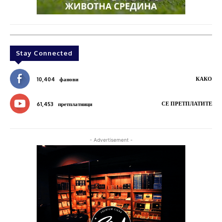
Stay Connected
КАКО
10,404
фанови
СЕ ПРЕТПЛАТИТЕ
61,453
претплатници
- Advertisement -