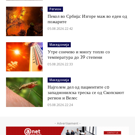
Регион
Пекол во Србија: Изгоре маж во еден од
пожарите
05.08.2026 22:42
Македонија
Утре сончево и многу топло со
температура до 39 степени
05.08.2026 22:33
Македонија
Најголем дел од пациентите сo
западнонилска треска се од Скопскиот
регион и Велес
05.08.2026 22:24
- Advertisement -