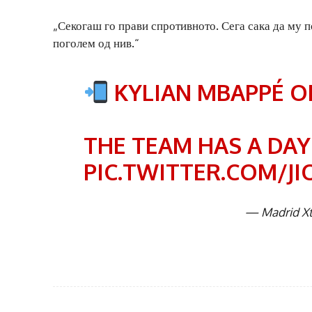
„Секогаш го прави спротивното. Сега сака да му п
поголем од нив.“
KYLIAN MBAPPÉ ON
THE TEAM HAS A DAY
PIC.TWITTER.COM/J
— Madrid Xt