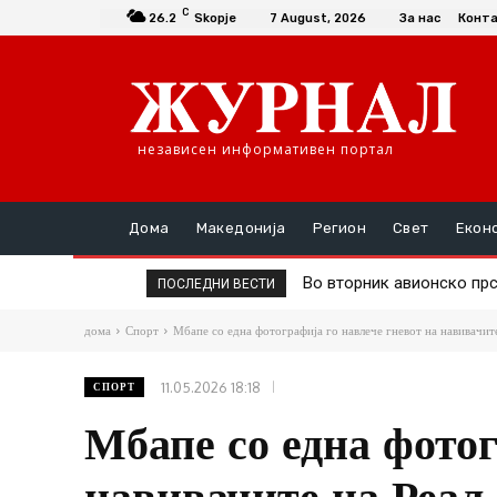
C
26.2
Skopje
7 August, 2026
За нас
Конт
независен информативен портал
Дома
Македонија
Регион
Свет
Екон
Во вторник авионско прск
Д-р Трајановски: По тру
ПОСЛЕДНИ ВЕСТИ
дома
Спорт
Мбапе со една фотографија го навлече гневот на навивачит
11.05.2026 18:18
СПОРТ
Мбапе со една фотог
навивачите на Реал