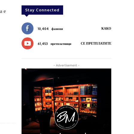
Stay Connected
а е
КАКО
10,404
фанови
СЕ ПРЕТПЛАТИТЕ
61,453
претплатници
- Advertisement -