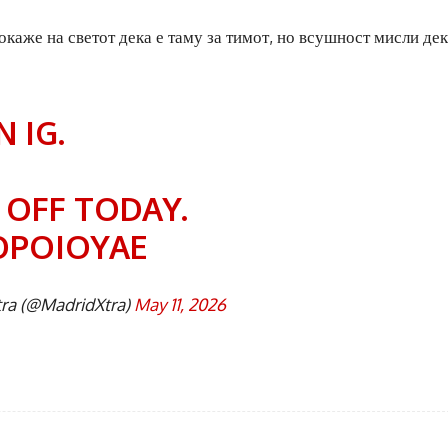
окаже на светот дека е таму за тимот, но всушност мисли дек
 IG.
 OFF TODAY.
IOPOIOYAE
ra (@MadridXtra)
May 11, 2026