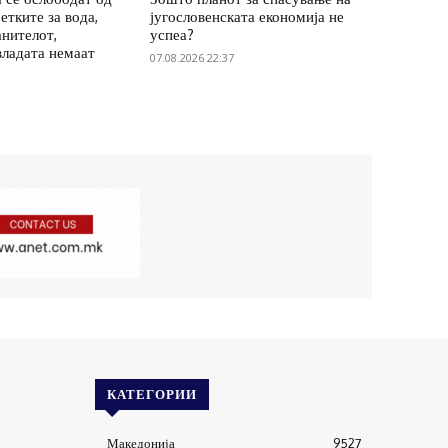
етките за вода,
југословенската економија не
анителот,
успеа?
владата немаат
07.08.2026 22:37
КАТЕГОРИИ
Македонија
9527