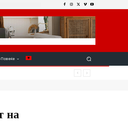
+Повеќе
р продолжи
т на