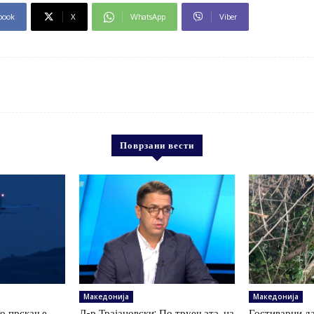
book
X
WhatsApp
Viber
Поврзани вести
Македонија
Македонија
ко прскање
Д-р Трајановски: По труењата, на
Гостиварци да