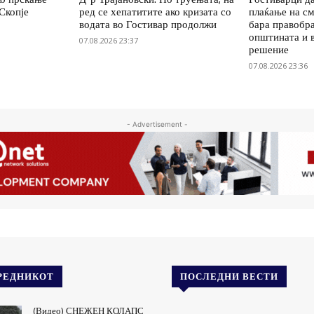
Скопје
ред се хепатитите ако кризата со
плаќање на см
водата во Гостивар продолжи
бара правобр
општината и 
07.08.2026 23:37
решение
07.08.2026 23:36
- Advertisement -
РЕДНИКОТ
ПОСЛЕДНИ ВЕСТИ
(Видео) СНЕЖЕН КОЛАПС