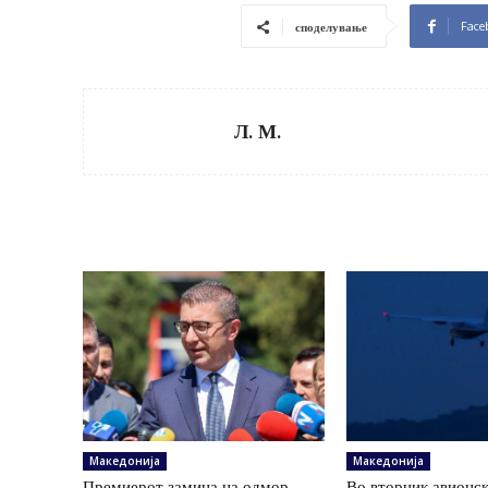
Face
споделување
Л. М.
Македонија
Македонија
Премиерот замина на одмор
Во вторник авионс