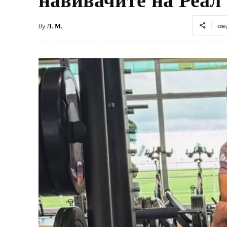
By
Л. М.
спо