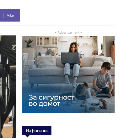
Viber
- Advertisement -
Најчитани