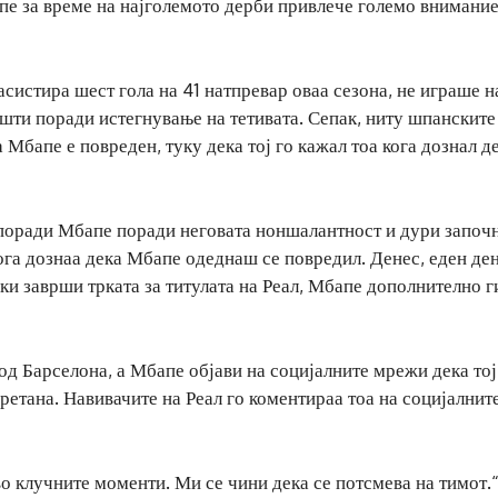
апе за време на најголемото дерби привлече големо внимание
 асистира шест гола на 41 натпревар оваа сезона, не играше н
шти поради истегнување на тетивата. Сепак, ниту шпанските
 Мбапе е повреден, туку дека тој го кажал тоа кога дознал д
и поради Мбапе поради неговата ноншалантност и дури започ
кога дознаа дека Мбапе одеднаш се повредил. Денес, еден де
ски заврши трката за титулата на Реал, Мбапе дополнително г
од Барселона, а Мбапе објави на социјалните мрежи дека тој
ретана. Навивачите на Реал го коментираа тоа на социјалнит
 во клучните моменти. Ми се чини дека се потсмева на тимот.