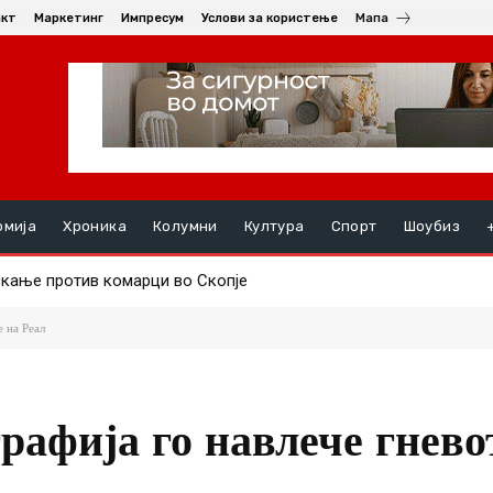
акт
Маркетинг
Импресум
Услови за користење
Мапа
омија
Хроника
Колумни
Култура
Спорт
Шоубиз
ање против комарци во Скопје
ењата, на ред се хепатитите ако кризата со водата во Гостива
е на Реал
рафија го навлече гнево