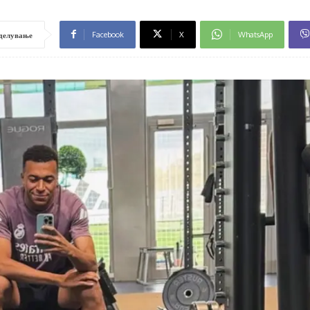
Facebook
X
WhatsApp
делување