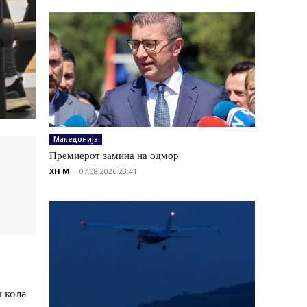
Македонија
Премиерот замина на одмор
XH M
-
07.08.2026 23:41
и кола