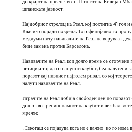
до крајот на првенството. Потегот на Килијан Мб
шпанската јавност.
Најдобриот стрелец на Реал, кој постигна 41 гол и
Класико поради повреда. Тој официјално го пропу
медиуми ниту навивачите на Реал не веруваат дека
биде замена против Барселона.
Навивачите на Реал, кои долго време се огорчен
петиција тој да го напушти клубот, беа налутени 
поразот кај нивниот најголем ривал, со кој теорет
налути навивачите на Реал.
Играчите на Реал добија слободен ден по поразот 
дошол во тренинг кампот на клубот и вежбал во те
мрежи:
„Секогаш се појавува кога не е важно, но го нема