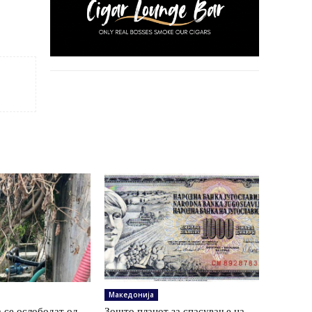
Македонија
 се ослободат од
Зошто планот за спасување на