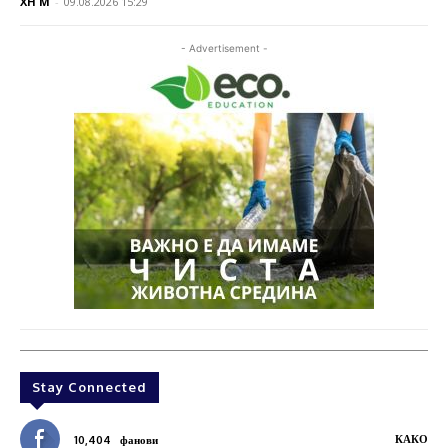
XH M
-
09.08.2026 15:29
- Advertisement -
Stay Connected
КАКО
10,404
фанови