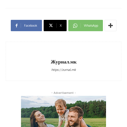
Facebook
X
WhatsApp
Журнал.мк
https://zurnal.mk
- Advertisement -