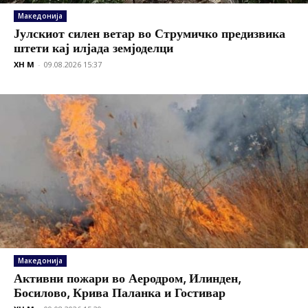
Македонија
Јулскиот силен ветар во Струмичко предизвика
штети кај илјада земјоделци
XH M
-
09.08.2026 15:37
Македонија
Активни пожари во Аеродром, Илинден,
Босилово, Крива Паланка и Гостивар