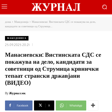
дома
Македонија
Манасиевски: Вистинската СДС се покажува на дело,
кандидати за советници од Струмица...
МАКЕДОНИЈА
25.09.2025 20:21
Манасиевски: Вистинската СДС се
покажува на дело, кандидати за
советници од Струмица крвнички
тепаат странски државјани
(ВИДЕО)
By
Журнал.мк
Facebook
X
WhatsApp