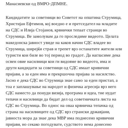
Манасиевски од ВМРО-ДПМНЕ.
Кандидатите за советници во Советот на општина Струмица,
Христијан Ефтимов, кој воедно е и претседател на младите
на СДС и Илија Стојанов, крвнички тепаат странци во
Струмица. Ве замолувам да го проследиме видеото. Целата
македонска јавност увиде на каков начин СДС владее во
Струмица, ширејќи страв и трепет врз останатите жители или
туристи кои биле во тој период во градот. Да нагласиме дека
освен овие насилници кои ги видовме во видеото, има и
други кандидати за советници од СДС имаат кривични
пријави, а за еден има и прекршочна пријава за насилство.
Јасно е дека СДС во Струмица знае само за еден пристап, а
тоа е заплашување на народот и физичка агресија врз него
СДС наместо да понуди визија, програма и идеа, тие нудат
тепачи и насилници да бидат дел од советничката листа на
СДС во Струмица. Во однос на оваа крвничка тепачка од
страна на насилниците од СДС врз странски државјани,
јавноста мора да знае дека МВР има поднесено кривични
пријави, но секако погодувате, судството нема донесено