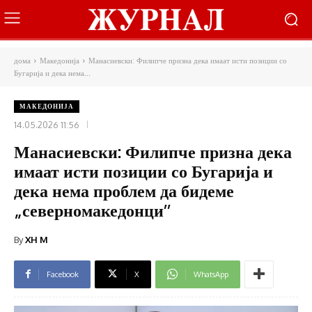
дома
Македонија
Манасиевски: Филипче призна дека имаат исти позиции со
Бугарија и дека нема...
МАКЕДОНИЈА
14.05.2026 11:56
Манасиевски: Филипче призна дека
имаат исти позиции со Бугарија и
дека нема проблем да бидеме
„северномакедонци’’
By
XH M
Facebook
X
WhatsApp