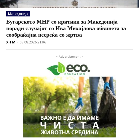
Македонија
Бугарското МНР со критики за Македонија
поради случајот со Ива Михајлова обвинета за
сообраќајна несреќа со жртва
XH M
-
08.08.2026 21:06
- Advertisement -