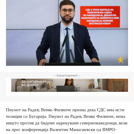
- Advertisement -
Пиунот на Радев, Венко Филипче призна дека СДС има исти
позиции со Бугарија. Пиунот на Радев, Венко Филипче, нема
ништо против да бидеме нарекувани северномакедонци, вели
на прес конференција Валентин Манасиевски од ВМРО-