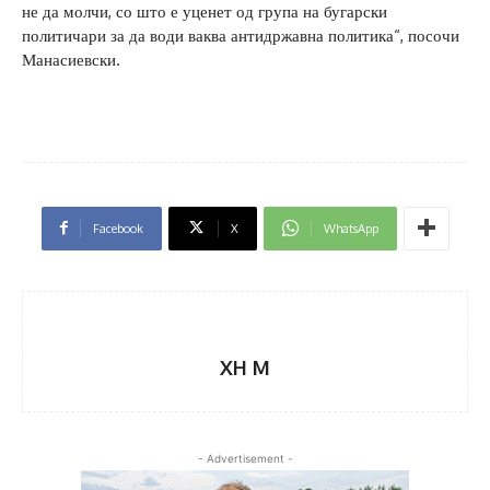
не да молчи, со што е уценет од група на бугарски
политичари за да води ваква антидржавна политика“, посочи
Манасиевски.
Facebook
X
WhatsApp
XH M
- Advertisement -