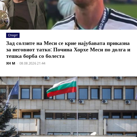
Спорт
Зад солзите на Меси се крие најубавата приказна
за неговиот татко: Почина Хорхе Меси по долга и
тешка борба со болеста
XH M
-
08.08.2026 21:44