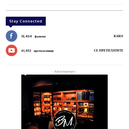
Stay Connected
КАКО
10,404
фанови
СЕ ПРЕТПЛАТИТЕ
61,453
претплатници
- Advertisement -