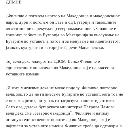
ДПМНЕ.
„Филипче е поголем негатор на Македонија и македонскиот
народ, дури и поголем од Заев и од Бугарија и тамошните
власти кои не нарекуваат „северномакедонци’’. Филипче е
главниот лобист на Бугарија во Македонија за внесување на
Бугарите во уставот, а потоа и за менување на идентитетот,
јазикот, културата и историјата“, рече Манасиевски.
Тој вели дека лидерот на СДСМ, Венко Филипче е
единствениот политичар во Македонија кој е најгласен за
уставните измени.
„И кога мислевме дека не може подолу, Филипче повторно
вели, зошто да не ги внесеме Бугарите во уставот, кога тоа не
е никаков ризик, ниту пак го загрозува нашиот идентитет.
Сето ова, додека бугарската министерка Петрова Чамова
вели дека сме „северномакедонци’’. Филипче и натаму
останува единствениот политичар во Македонија, кој е
најгласен за уставните измени. Филипче треба да одговори, а