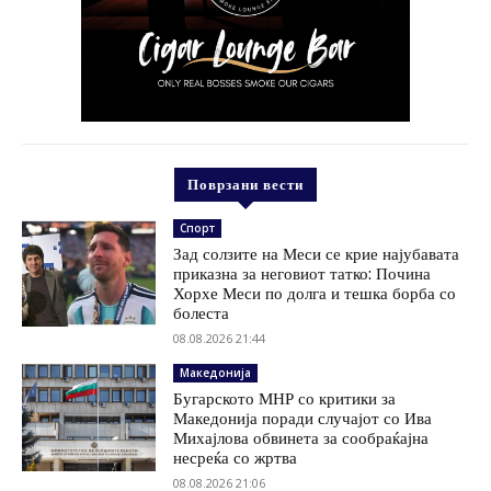
Поврзани вести
Спорт
Зад солзите на Меси се крие најубавата
приказна за неговиот татко: Почина
Хорхе Меси по долга и тешка борба со
болеста
08.08.2026 21:44
Македонија
Бугарското МНР со критики за
Македонија поради случајот со Ива
Михајлова обвинета за сообраќајна
несреќа со жртва
08.08.2026 21:06