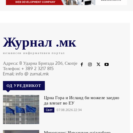
Журнал .мк
независен информативен портал
Адреса: 8 Ударна Бригада 20б, Скопје
Телефон: + 389 2 3217 815
Email: info @ zurnal.mk
ОД УРЕДНИКОТ
Црна Гора и Исланд би можеле заедно
да влезат во ЕУ
07.08.2026 22:34
Свет
Мицотакис: Изразувам најдлабоко