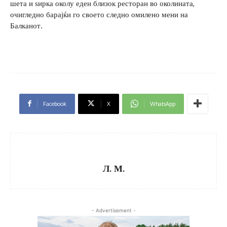
шета и ѕирка околу еден близок ресторан во околината,
очигледно барајќи го своето следно омилено мени на
Балканот.
Facebook
X
WhatsApp
Л. М.
- Advertisement -