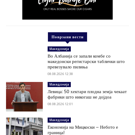
Поврзани вести
Македонија
Во Албанија се запали комбе со
македонски регистарски таблички што
превезувало пилиња
08.08.2026 12:38
Македонија
Левица: 50 хектари плодна земја чекаат
фабрики што никогаш не дојдоа
08.08.2026 12:01
Македонија
Економија на Мицкоски – Небото е
граница!