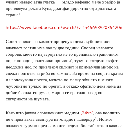
уловат неверојатна глетка — младо кафеаво мече храбро ја
препливува реката Купа, доаѓајќи директно од хрватската
страна!
https://www.facebook.com/watch/?v=1545693920354206
Сопственикот на кампот проценува дека љубопитниот
влакнест гостин има околу две години. Според неговите
зборови, мечето најверојатно не го препливало граничниот
појас поради „политички причини“, туку го следело својот
неодолив нос, го привлекол силниот и примамлив мирис на
свежо подготвена риба во кампот. За време на својата кратка
и неочекувана посета, мечето по малку збунето и многу
љубопитно трчало по брегот, а откако сфатило дека нема да
добие бесплатен ручек, мирно се вратило назад во
сигурноста на шумата.
Како што јавува словенечкиот медиум
„24ур“
, ова воопшто
не е прва ваква авантура на младиот „шверцер“. Истиот
влакнест гурман пред само две недели бил забележан како се