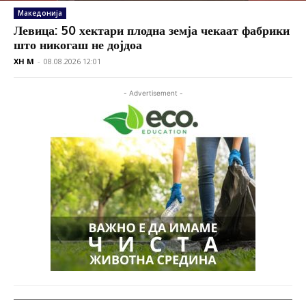
Македонија
Левица: 50 хектари плодна земја чекаат фабрики
што никогаш не дојдоа
XH M
-
08.08.2026 12:01
- Advertisement -