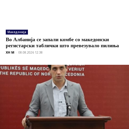
Македонија
Во Албанија се запали комбе со македонски
регистарски таблички што превезувало пилиња
XH M
-
08.08.2026 12:38