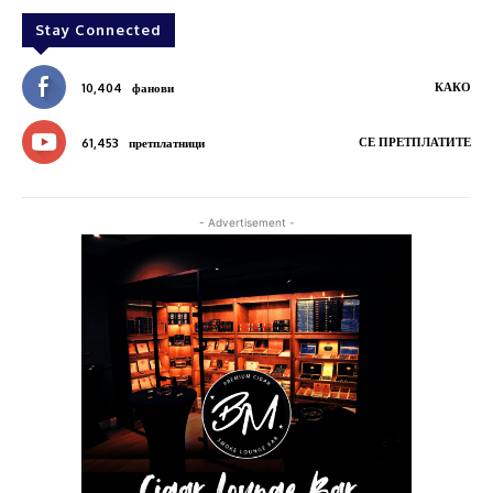
Stay Connected
КАКО
10,404
фанови
СЕ ПРЕТПЛАТИТЕ
61,453
претплатници
- Advertisement -