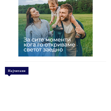
Најчитани