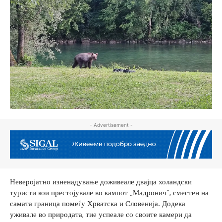
- Advertisement -
Неверојатно изненадување доживеале двајца холандски
туристи кои престојувале во кампот „Мадронич“, сместен на
самата граница помеѓу Хрватска и Словенија. Додека
уживале во природата, тие успеале со своите камери да