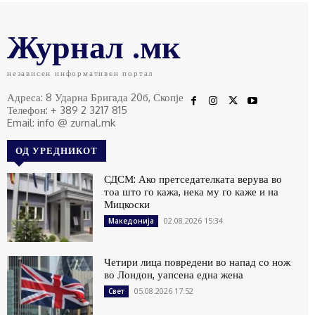
Журнал .мк
независен информативен портал
Адреса: 8 Ударна Бригада 20б, Скопје
Телефон: + 389 2 3217 815
Email: info @ zurnal.mk
ОД УРЕДНИКОТ
СДСМ: Ако претседателката верува во
тоа што го кажа, нека му го каже и на
Мицкоски
02.08.2026 15:34
Македонија
Четири лица повредени во напад со нож
во Лондон, уапсена една жена
05.08.2026 17:52
Свет