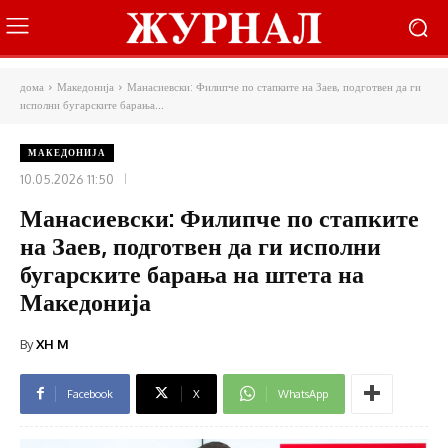
дома
Македонија
Манасиевски: Филипче по стапките на Заев, подготвен да ги
исполни бугарските барања...
МАКЕДОНИЈА
10.05.2026 11:50
Манасиевски: Филипче по стапките
на Заев, подготвен да ги исполни
бугарските барања на штета на
Македонија
By
XH M
Facebook
X
WhatsApp