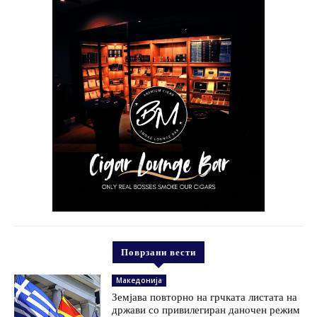
Поврзани вести
Македонија
Земјава повторно на грчката листата на
држави со привилегиран даночен режим