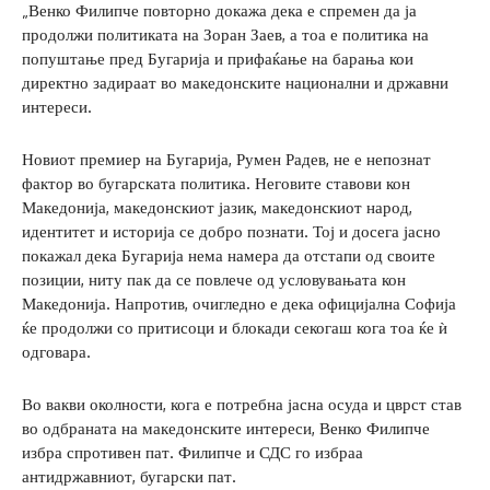
„Венко Филипче повторно докажа дека е спремен да ја
продолжи политиката на Зоран Заев, а тоа е политика на
попуштање пред Бугарија и прифаќање на барања кои
директно задираат во македонските национални и државни
интереси.
Новиот премиер на Бугарија, Румен Радев, не е непознат
фактор во бугарската политика. Неговите ставови кон
Македонија, македонскиот јазик, македонскиот народ,
идентитет и историја се добро познати. Тој и досега јасно
покажал дека Бугарија нема намера да отстапи од своите
позиции, ниту пак да се повлече од условувањата кон
Македонија. Напротив, очигледно е дека официјална Софија
ќе продолжи со притисоци и блокади секогаш кога тоа ќе ѝ
одговара.
Во вакви околности, кога е потребна јасна осуда и цврст став
во одбраната на македонските интереси, Венко Филипче
избра спротивен пат. Филипче и СДС го избраа
антидржавниот, бугарски пат.