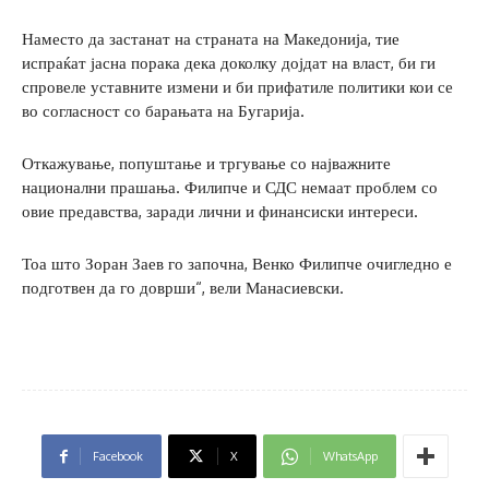
Наместо да застанат на страната на Македонија, тие
испраќат јасна порака дека доколку дојдат на власт, би ги
спровеле уставните измени и би прифатиле политики кои се
во согласност со барањата на Бугарија.
Откажување, попуштање и тргување со најважните
национални прашања. Филипче и СДС немаат проблем со
овие предавства, заради лични и финансиски интереси.
Тоа што Зоран Заев го започна, Венко Филипче очигледно е
подготвен да го доврши“, вели Манасиевски.
Facebook
X
WhatsApp