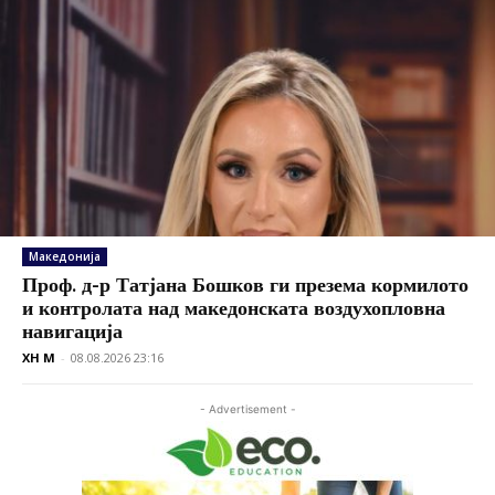
Македонија
Проф. д-р Татјана Бошков ги презема кормилото
и контролата над македонската воздухопловна
навигација
XH M
-
08.08.2026 23:16
- Advertisement -