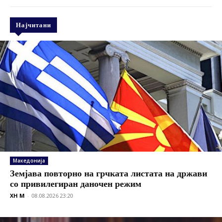
Најчитани
Македонија
Земјава повторно на грчката листата на држави
со привилегиран даночен режим
XH M
-
08.08.2026 23:20