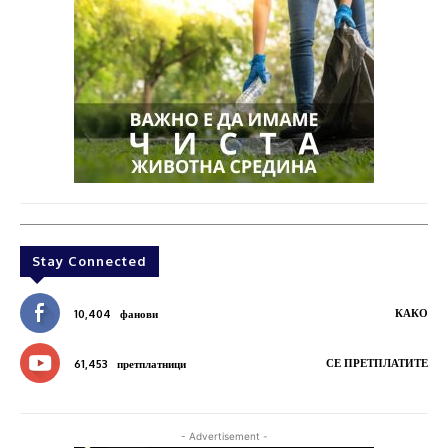
Stay Connected
КАКО
10,404
фанови
СЕ ПРЕТПЛАТИТЕ
61,453
претплатници
- Advertisement -