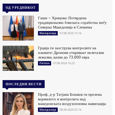
ОД УРЕДНИКОТ
Гаши – Хрицова: Потврдена
традиционално блиската соработка меѓу
Северна Македонија и Словачка
07.08.2026 15:16
Македонија
Грција ги заострува контролите на
плажите: Дронови откриваат нелегални
лежалки, казни до 73.000 евра
07.08.2026 16:25
Регион
ПОСЛЕДНИ ВЕСТИ
Проф. д-р Татјана Бошков ги презема
кормилото и контролата над
македонската воздухопловна навигација
08.08.2026 23:16
Македонија