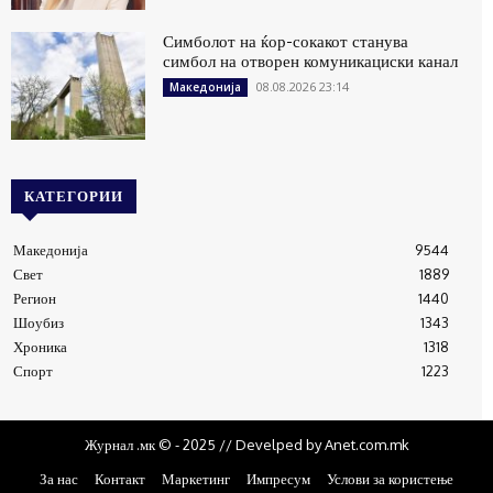
Симболот на ќор-сокакот станува
симбол на отворен комуникациски канал
08.08.2026 23:14
Македонија
КАТЕГОРИИ
Македонија
9544
Свет
1889
Регион
1440
Шоубиз
1343
Хроника
1318
Спорт
1223
Журнал .мк © - 2025 // Develped by Anet.com.mk
За нас
Контакт
Маркетинг
Импресум
Услови за користење