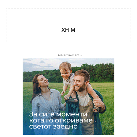
XH M
- Advertisement -