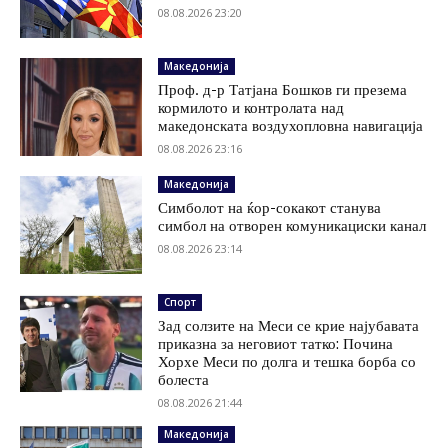
08.08.2026 23:20
Македонија
Проф. д-р Татјана Бошков ги презема
кормилото и контролата над
македонската воздухопловна навигација
08.08.2026 23:16
Македонија
Симболот на ќор-сокакот станува
симбол на отворен комуникациски канал
08.08.2026 23:14
Спорт
Зад солзите на Меси се крие најубавата
приказна за неговиот татко: Почина
Хорхе Меси по долга и тешка борба со
болеста
08.08.2026 21:44
Македонија