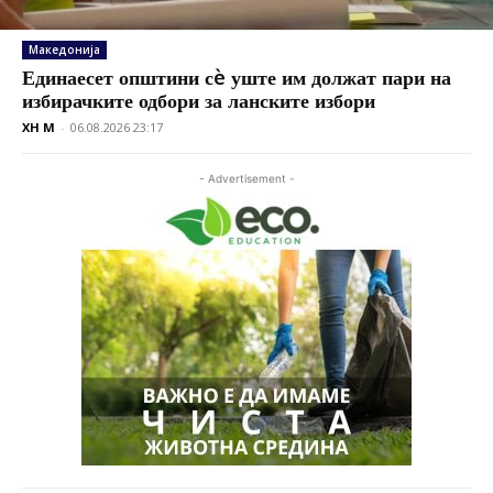
Македонија
Единаесет општини сè уште им должат пари на
избирачките одбори за ланските избори
XH M
-
06.08.2026 23:17
- Advertisement -