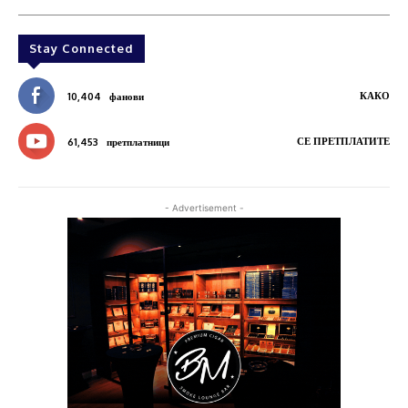
Stay Connected
КАКО
10,404
фанови
СЕ ПРЕТПЛАТИТЕ
61,453
претплатници
- Advertisement -