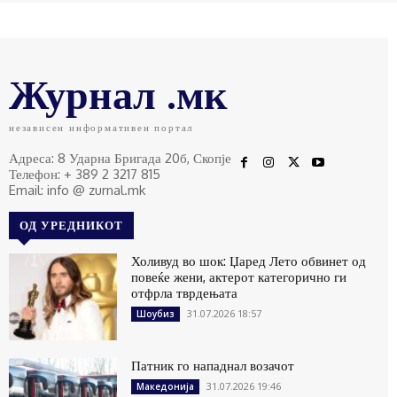
Журнал .мк
независен информативен портал
Адреса: 8 Ударна Бригада 20б, Скопје
Телефон: + 389 2 3217 815
Email: info @ zurnal.mk
ОД УРЕДНИКОТ
Холивуд во шок: Џаред Лето обвинет од
повеќе жени, актерот категорично ги
отфрла тврдењата
31.07.2026 18:57
Шоубиз
Патник го нападнал возачот
31.07.2026 19:46
Македонија