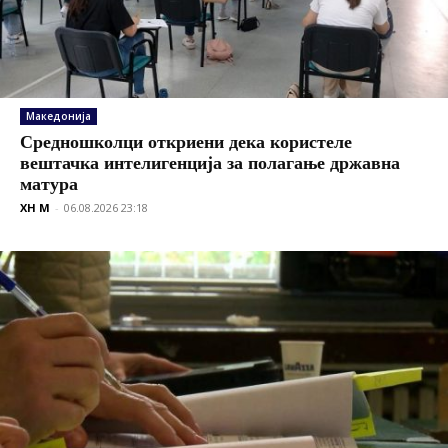
Македонија
Средношколци откриени дека користеле
вештачка интелигенција за полагање државна
матура
XH M
-
06.08.2026 23:18