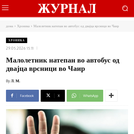
дома
Хроника
Малолетник натепан во автобус од двајца врсници во Чаир
ХРОНИКА
29.05.2026 15:11
Малолетник натепан во автобус од
двајца врсници во Чаир
By
Л. М.
Facebook
X
WhatsApp