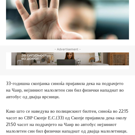
- Advertisement -
33-годишна скопјанка синоќа пријавила дека на подрачјето
на Чаир, нејзиниот малолетен син бил физички нападнат во
автобус од двајца врсници.
Како што се наведува во полицискиот билтен, синоќа во 22:15
часот во СВР Скопје Е.С.(33) од Скопје пријавила дека околу
21:50 часот на подрачјето на Чаир во автобус нејзиниот
малолетен син бил физички нападнат од двајца малолетници.