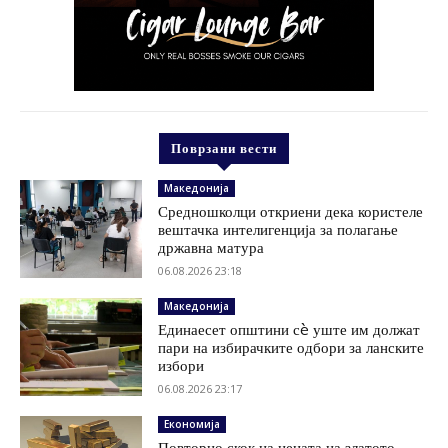
Поврзани вести
Македонија
Средношколци откриени дека користеле
вештачка интелигенција за полагање
државна матура
06.08.2026 23:18
Македонија
Единаесет општини сè уште им должат
пари на избирачките одбори за ланските
избори
06.08.2026 23:17
Економија
Повторно скок на цената на златото