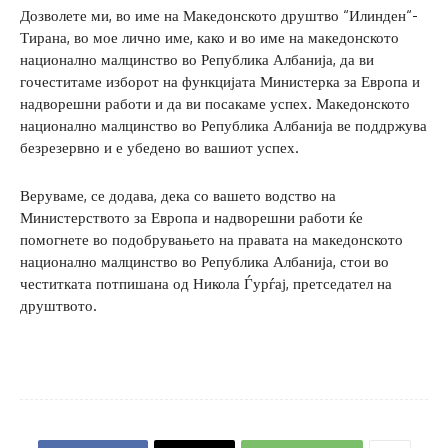
Дозволете ми, во име на Македонското друштво “Илинден“-
Тирана, во мое лично име, како и во име на македонското
национално малцинство во Република Албанија, да ви
гочеститаме изборот на функцијата Министерка за Европа и
надворешни работи и да ви посакаме успех. Македонското
национално малцинство во Република Албанија ве поддржува
безрезервно и е убедено во вашиот успех.
Веруваме, се додава, дека со вашето водство на
Министерството за Европа и надворешни работи ќе
помогнете во подобрувањето на правата на македонското
национално малцинство во Република Албанија, стои во
честитката потпишана од Никола Ѓурѓај, претседател на
друштвото.