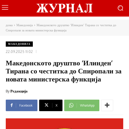
дома
Македонија
Македонското друштво ‘Илинден’ Тирана со честитка до
Спиропали за новата министерска функција
МАКЕДОНИЈА
22.09.2025 11:02
Македонското друштво ‘Илинден’
Тирана со честитка до Спиропали за
новата министерска функција
By
Редакција
Facebook
X
WhatsApp