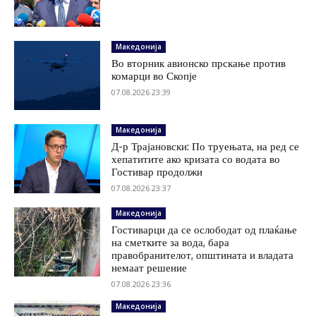
Македонија
Во вторник авионско прскање против
комарци во Скопје
07.08.2026 23:39
Македонија
Д-р Трајановски: По труењата, на ред се
хепатитите ако кризата со водата во
Гостивар продолжи
07.08.2026 23:37
Македонија
Гостиварци да се ослободат од плаќање
на сметките за вода, бара
правобранителот, општината и владата
немаат решение
07.08.2026 23:36
Македонија