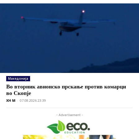
Македонија
Во вторник авионско прскање против комарци
во Скопје
XH M
-
07.08.2026 23:39
- Advertisement -