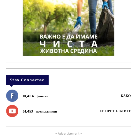
Stay Connected
КАКО
10,404
фанови
СЕ ПРЕТПЛАТИТЕ
61,453
претплатници
- Advertisement -