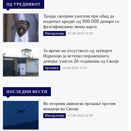
ОД УРЕДНИКОТ
Тројца скопјани уапсени при обид да
подигнат кредит од 900.000 денари со
фалсификувана лична карта
01.08.2026 14:55
Македонија
За време на отсуството од затворот
Идризово ја истепал поранешната
девојка: уапсен 26-годишник од Скопје
06.08.2026 15:57
Хроника
ПОСЛЕДНИ ВЕСТИ
Во вторник авионско прскање против
комарци во Скопје
07.08.2026 23:39
Македонија