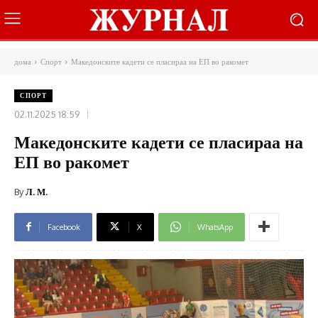
дома
Спорт
Македонските кадети се пласираа на ЕП во ракомет
СПОРТ
02.11.2025 18:59
Македонските кадети се пласираа на
ЕП во ракомет
By
Л. М.
Facebook
X
WhatsApp