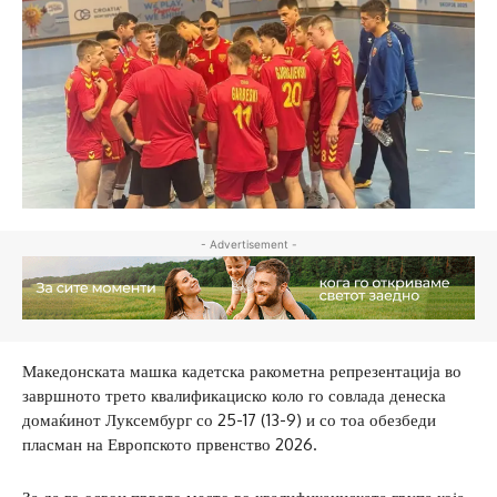
- Advertisement -
Македонската машка кадетска ракометна репрезентација во
завршното трето квалификациско коло го совлада денеска
домаќинот Луксембург со 25-17 (13-9) и со тоа обезбеди
пласман на Европското првенство 2026.