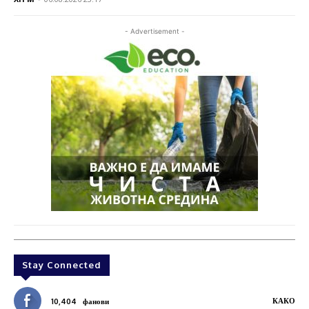
- Advertisement -
Stay Connected
КАКО
10,404
фанови