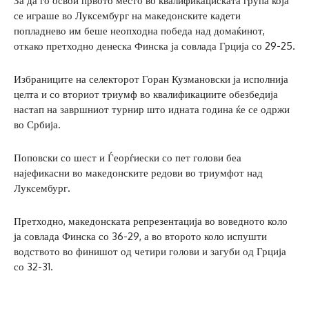
За да го освои првото место во квалификациската група која
се играше во Луксембург на македонските кадети
попладнево им беше неопходна победа над домаќинот,
откако претходно денеска Финска ја совлада Грција со 29-25.
Избраниците на селекторот Горан Кузмановски ја исполнија
целта и со вториот триумф во квалификациите обезбедија
настап на завршниот турнир што идната година ќе се одржи
во Србија.
Поповски со шест и Ѓеорѓиески со пет голови беа
најефикасни во македонските редови во триумфот над
Луксембург.
Претходно, македонската репрезентација во воведното коло
ја совлада Финска со 36-29, а во второто коло испушти
водството во финишот од четири голови и загуби од Грција
со 32-31.