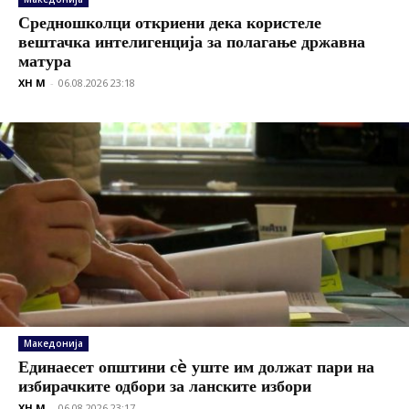
Средношколци откриени дека користеле
вештачка интелигенција за полагање државна
матура
XH M
-
06.08.2026 23:18
Македонија
Единаесет општини сè уште им должат пари на
избирачките одбори за ланските избори
XH M
-
06.08.2026 23:17