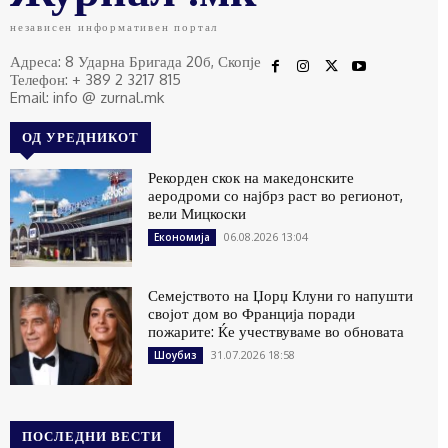
независен информативен портал
Адреса: 8 Ударна Бригада 20б, Скопје
Телефон: + 389 2 3217 815
Email: info @ zurnal.mk
ОД УРЕДНИКОТ
Рекорден скок на македонските
аеродроми со најбрз раст во регионот,
вели Мицкоски
06.08.2026 13:04
Економија
Семејството на Џорџ Клуни го напушти
својот дом во Франција поради
пожарите: Ќе учествуваме во обновата
31.07.2026 18:58
Шоубиз
ПОСЛЕДНИ ВЕСТИ