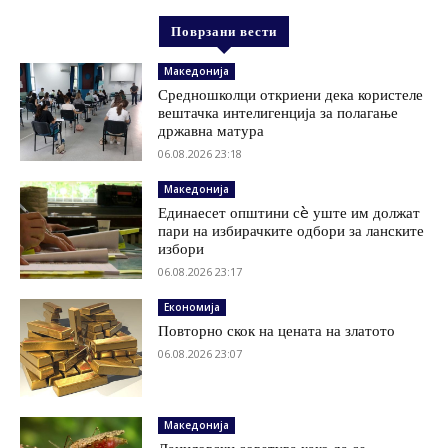
Поврзани вести
Македонија
Средношколци откриени дека користеле
вештачка интелигенција за полагање
државна матура
06.08.2026 23:18
Македонија
Единаесет општини сè уште им должат
пари на избирачките одбори за ланските
избори
06.08.2026 23:17
Економија
Повторно скок на цената на златото
06.08.2026 23:07
Македонија