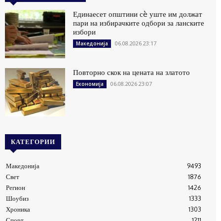
Единаесет општини сè уште им должат
пари на избирачките одбори за ланските
избори
06.08.2026 23:17
Македонија
Повторно скок на цената на златото
06.08.2026 23:07
Економија
КАТЕГОРИИ
Македонија
9493
Свет
1876
Регион
1426
Шоубиз
1333
Хроника
1303
Спорт
1211