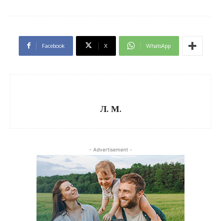
Facebook
X
WhatsApp
Л. М.
- Advertisement -