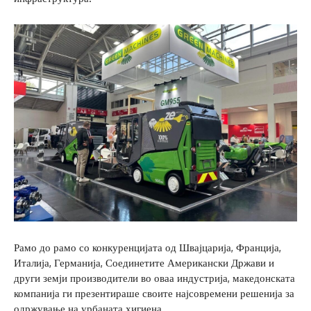
Рамо до рамо со конкуренцијата од Швајцарија, Франција,
Италија, Германија, Соединетите Американски Држави и
други земји производители во оваа индустрија, македонската
компанија ги презентираше своите најсовремени решенија за
одржување на урбаната хигиена.