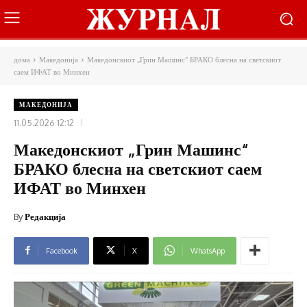
дома
Македонија
Македонскиот „Грин Машинс“ БРАКО блесна на светскиот
саем ИФАТ во Минхен
МАКЕДОНИЈА
11.05.2026 12:12
Македонскиот „Грин Машинс“
БРАКО блесна на светскиот саем
ИФАТ во Минхен
By
Редакција
Facebook
X
WhatsApp