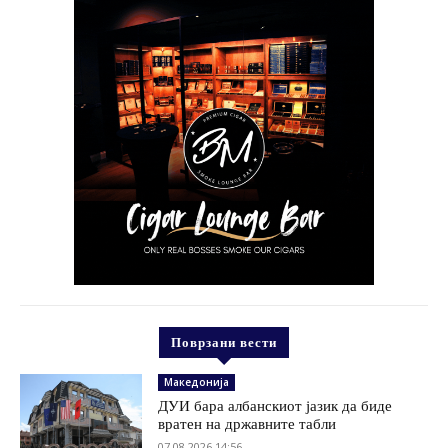
Поврзани вести
Македонија
ДУИ бара албанскиот јазик да биде
вратен на државните табли
07.08.2026 14:56