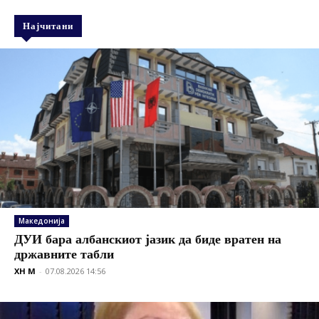
Најчитани
Македонија
ДУИ бара албанскиот јазик да биде вратен на
државните табли
XH M
-
07.08.2026 14:56