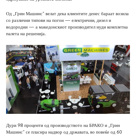
Од „Грин Машинс“ велат дека клиентите денес бараат возила
со различни типови на погон — електрични, дизел и
водородни — а македонскиот производител нуди комплетна
палета на решенија.
Дури 98 проценти од производството на БРАКО и „Грин
Машинс“ се пласира надвор од државата, во повеќе од 60