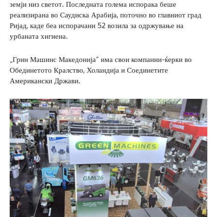
земји низ светот. Последната голема испорака беше
реализирана во Саудиска Арабија, поточно во главниот град
Ријад, каде беа испорачани 52 возила за одржување на
урбаната хигиена.
„Грин Машинс Македонија“ има свои компании-ќерки во
Обединетото Кралство, Холандија и Соединетите
Американски Држави.