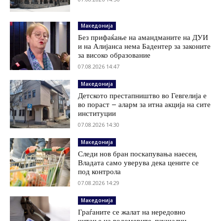
Македонија
Без прифаќање на амандманите на ДУИ
и на Алијанса нема Бадентер за законите
за високо образование
07.08.2026 14:47
Македонија
Детското престапништво во Гевгелија е
во пораст – аларм за итна акција на сите
институции
07.08.2026 14:30
Македонија
Следи нов бран поскапувања наесен,
Владата само уверува дека цените се
под контрола
07.08.2026 14:29
Македонија
Граѓаните се жалат на нередовно
читање на водомерите, паушални