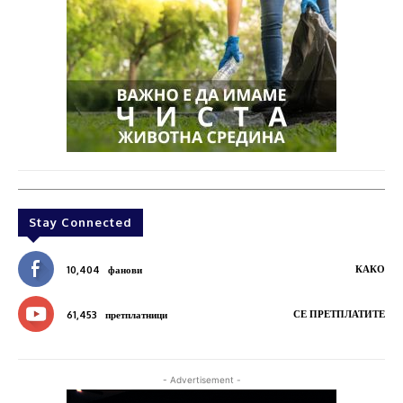
Stay Connected
КАКО
10,404
фанови
СЕ ПРЕТПЛАТИТЕ
61,453
претплатници
- Advertisement -