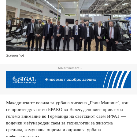
Screenshot
- Advertisement -
Македонските возила за урбана хигиена „Грин Машинс“, кои
се произведуваат во БРАКО во Велес, деновиве привлекоа
големо внимание во Германија на светскиот саем ИФАТ —
водечки меѓународен саем за технологии за животна
средина, комунална опрема и одржлива урбана
инфраструктура.