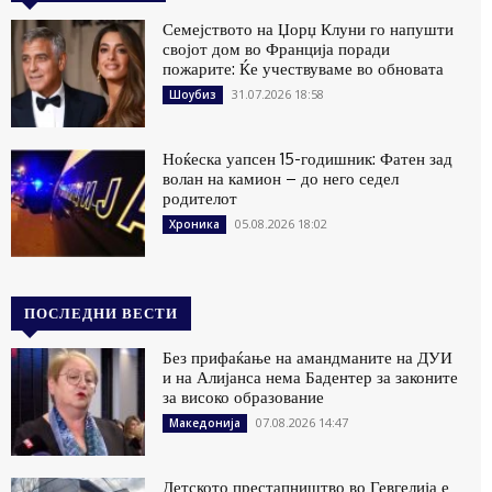
Семејството на Џорџ Клуни го напушти
својот дом во Франција поради
пожарите: Ќе учествуваме во обновата
31.07.2026 18:58
Шоубиз
Ноќеска уапсен 15-годишник: Фатен зад
волан на камион – до него седел
родителот
05.08.2026 18:02
Хроника
ПОСЛЕДНИ ВЕСТИ
Без прифаќање на амандманите на ДУИ
и на Алијанса нема Бадентер за законите
за високо образование
07.08.2026 14:47
Македонија
Детското престапништво во Гевгелија е