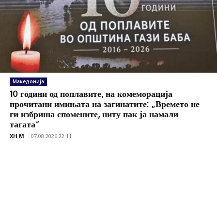
Македонија
10 години од поплавите, на комеморација
прочитани имињата на загинатите: „Времето не
ги избриша спомените, ниту пак ја намали
тагата“
XH M
-
07.08.2026 22:11