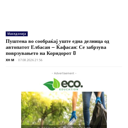
Македонија
Пуштена во сообраќај уште една делница од
автопатот Елбасан – Ќафасан: Се забрзува
поврзувањето на Коридорот 8
XH M
-
07.08.2026 21:56
- Advertisement -