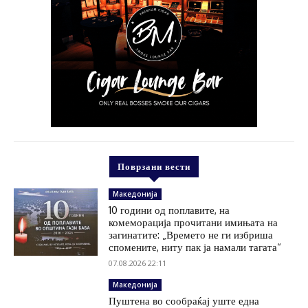
Поврзани вести
Македонија
10 години од поплавите, на
комеморација прочитани имињата на
загинатите: „Времето не ги избриша
спомените, ниту пак ја намали тагата“
07.08.2026 22:11
Македонија
Пуштена во сообраќај уште една