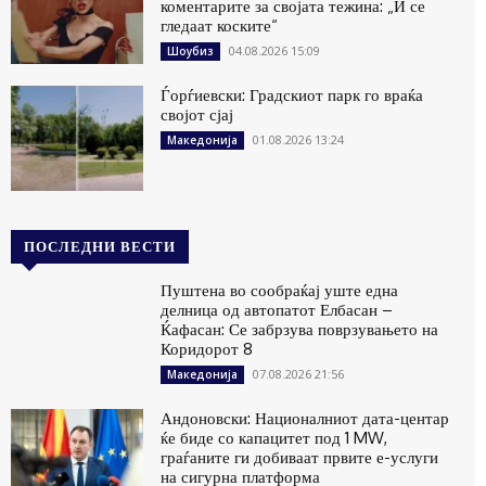
коментарите за својата тежина: „Ѝ се
гледаат коските“
04.08.2026 15:09
Шоубиз
Ѓорѓиевски: Градскиот парк го враќа
својот сјај
01.08.2026 13:24
Македонија
ПОСЛЕДНИ ВЕСТИ
Пуштена во сообраќај уште една
делница од автопатот Елбасан –
Ќафасан: Се забрзува поврзувањето на
Коридорот 8
07.08.2026 21:56
Македонија
Андоновски: Националниот дата-центар
ќе биде со капацитет под 1 MW,
граѓаните ги добиваат првите е-услуги
на сигурна платформа