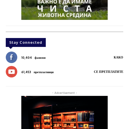
Stay Connected
КАКО
10,404
фанови
СЕ ПРЕТПЛАТИТЕ
61,453
претплатници
- Advertisement -