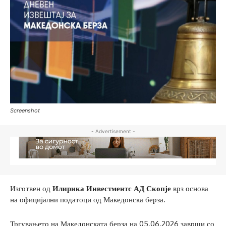
Screenshot
- Advertisement -
Изготвен од
Илирика Инвестментс АД Скопје
врз основа
на официјални податоци од Македонска берза.
Тргувањето на Македонската берза на 05.06.2026 заврши со