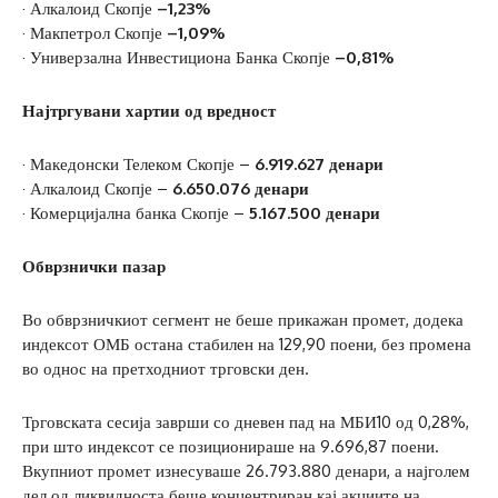
· Алкалоид Скопје
–1,23%
· Макпетрол Скопје
–1,09%
· Универзална Инвестициона Банка Скопје
–0,81%
Најтргувани хартии од вредност
· Македонски Телеком Скопје –
6.919.627 денари
· Алкалоид Скопје –
6.650.076 денари
· Комерцијална банка Скопје –
5.167.500 денари
Обврзнички пазар
Во обврзничкиот сегмент не беше прикажан промет, додека
индексот ОМБ остана стабилен на 129,90 поени, без промена
во однос на претходниот трговски ден.
Трговската сесија заврши со дневен пад на МБИ10 од 0,28%,
при што индексот се позиционираше на 9.696,87 поени.
Вкупниот промет изнесуваше 26.793.880 денари, а најголем
дел од ликвидноста беше концентриран кај акциите на