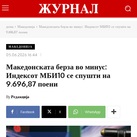
дома
Македонија
Македонската берза во минус: Индексот МБИ10 се спушти на
9.696,87 поени
МАКЕДОНИЈА
05.06.2026 16:44
Македонската берза во минус:
Индексот МБИ10 се спушти на
9.696,87 поени
By
Редакција
Facebook
X
WhatsApp