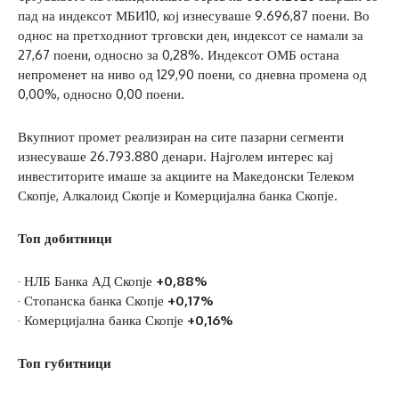
пад на индексот МБИ10, кој изнесуваше 9.696,87 поени. Во
однос на претходниот трговски ден, индексот се намали за
27,67 поени, односно за 0,28%. Индексот ОМБ остана
непроменет на ниво од 129,90 поени, со дневна промена од
0,00%, односно 0,00 поени.
Вкупниот промет реализиран на сите пазарни сегменти
изнесуваше 26.793.880 денари. Најголем интерес кај
инвеститорите имаше за акциите на Македонски Телеком
Скопје, Алкалоид Скопје и Комерцијална банка Скопје.
Топ добитници
· НЛБ Банка АД Скопје
+0,88%
· Стопанска банка Скопје
+0,17%
· Комерцијална банка Скопје
+0,16%
Топ губитници