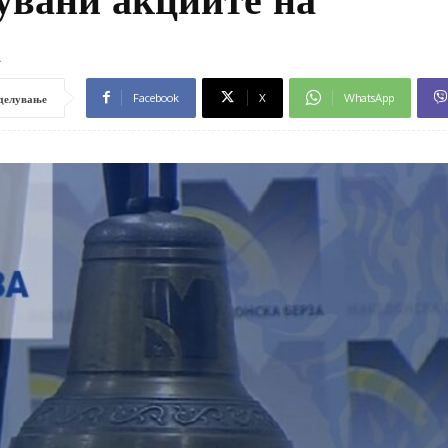
а
Facebook
X
WhatsApp
делување