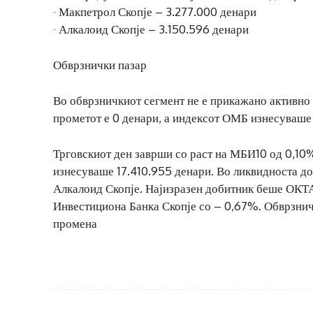
· Макпетрол Скопје – 3.277.000 денари
· Алкалоид Скопје – 3.150.596 денари
Обврзнички пазар
Во обврзничкиот сегмент не е прикажано активно 
прометот е 0 денари, а индексот ОМБ изнесуваше 
Трговскиот ден заврши со раст на МБИ10 од 0,10%
изнесуваше 17.410.955 денари. Во ликвидноста д
Алкалоид Скопје. Најизразен добитник беше ОКТА
Инвестициона Банка Скопје со – 0,67%. Обврзнич
промена