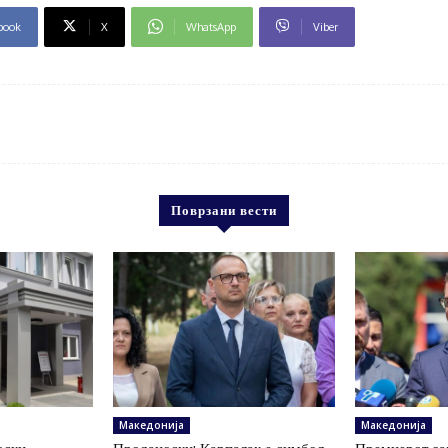
book
X
WhatsApp
Viber
Поврзани вести
Македонија
Македонија