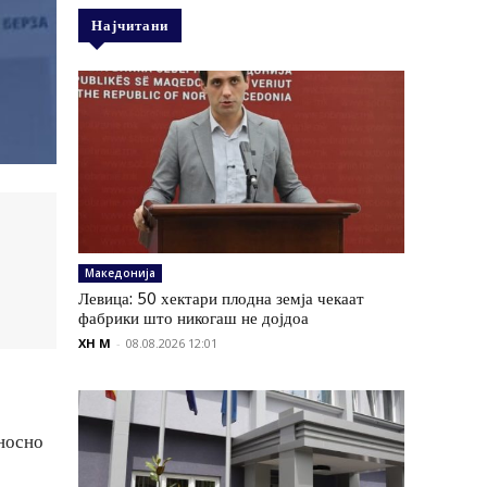
Најчитани
Македонија
Левица: 50 хектари плодна земја чекаат
фабрики што никогаш не дојдоа
XH M
-
08.08.2026 12:01
дносно