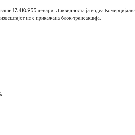
ваше 17.410.955 денари. Ликвидноста ја водеа Комерцијалн
 извештајот не е прикажана блок-трансакција.
%