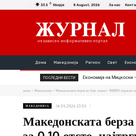
C
33.5
Skopje
8 August, 2026
За нас
Конта
независен информативен портал
Дома
Македонија
Регион
Свет
Екон
Економија на Мицкоски – Н
Проданоски: Карпалак е
ПОСЛЕДНИ ВЕСТИ
дома
Македонија
Македонската берза во благ пораст: МБИ10 порасна за 
14.05.2026 23:05
МАКЕДОНИЈА
Македонската берза
за 0,10 отсто, најтр