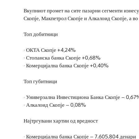
Вкупниот промет на сите пазарни сегменти изнесу
Скопје, Макпетрол Скопје и Алкалоид Скопје, а во
Топ добитници
· ОКТА Скопје +4,24%
· Стопанска банка Скопје +0,68%
· Комерцијална банка Скопје +0,40%
Топ губитници
· Универзална Инвестициона Банка Скопје – 0,67
· Алкалоид Скопје – 0,08%
Најтргувани хартии од вредност
· Комерцијална банка Скопје – 7.605.804 денари