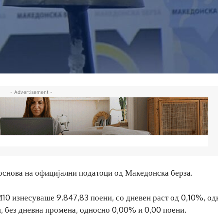
- Advertisement -
основа на официјални податоци од Македонска берза.
И10 изнесуваше 9.847,83 поени, со дневен раст од 0,10%, о
, без дневна промена, односно 0,00% и 0,00 поени.