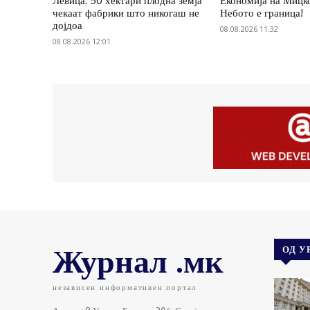
Левица: 50 хектари плодна земја
Економија на Мицк
чекаат фабрики што никогаш не
Небото е граница!
дојдоа
08.08.2026 11:32
08.08.2026 12:01
Журнал .мк
ОД У
независен информативен портал