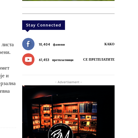
Stay Connected
 листа
КАКО
10,404
фанови
оени.
СЕ ПРЕТПЛАТИТЕ
61,453
претплатници
омет
је и
ерзална
- Advertisement -
невна