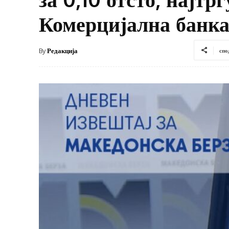
Комерцијална банк
By
Редакција
спо