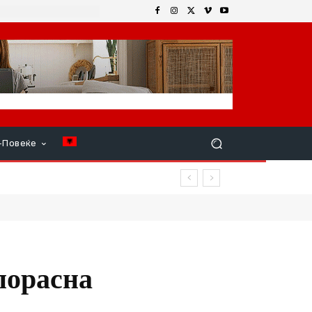
+Повеќе
ата
порасна