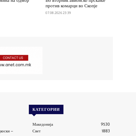
мина на одмор
Во вторник авионско прскање
против комарци во Скопје
07.08.2026 23:39
КАТЕГОРИИ
Македонија
9530
коски –
Свет
1883