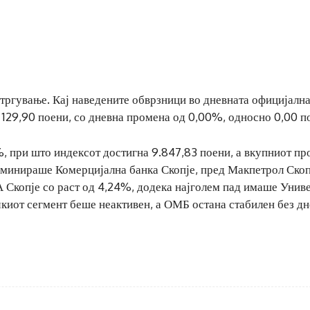
тргување. Кај наведените обврзници во дневната официјална
129,90 поени, со дневна промена од 0,00%, односно 0,00 п
, при што индексот достигна 9.847,83 поени, а вкупниот пр
оминираше Комерцијална банка Скопје, пред Макпетрол Скоп
 Скопје со раст од 4,24%, додека најголем пад имаше Унив
киот сегмент беше неактивен, а ОМБ остана стабилен без д