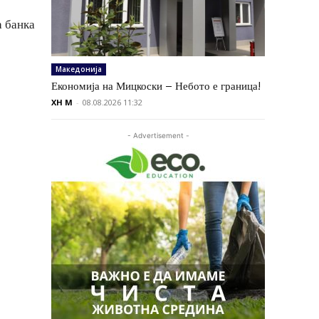
а банка
Македонија
Економија на Мицкоски – Небото е граница!
XH M
-
08.08.2026 11:32
- Advertisement -