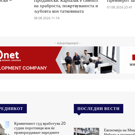
оски –
Проданоски: Карпалак е симбол
Премиерот за
на храброста, пожртвуваноста и
07.08.2026 23:41
љубовта кон татковината
08.08.2026 11:14
- Advertisement -
РЕДНИКОТ
ПОСЛЕДНИ ВЕСТИ
Кривичниот суд вработува 20
судии поротници кои ќе
Економија на Миц
правораздаваат наредните
Небото е граница!