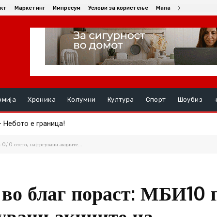
кт
Маркетинг
Импресум
Услови за користење
Мапа
омија
Хроника
Колумни
Култура
Спорт
Шоубиз
ебото е граница!
 симбол на храброста, пожртвуваноста и љубовта кон татковин
0,10 отсто, најтргувани акциите...
 во благ пораст: МБИ10 
гувани акциите на