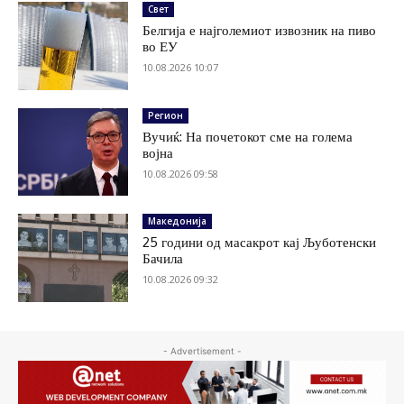
Свет
Белгија е најголемиот извозник на пиво
во ЕУ
10.08.2026 10:07
Регион
Вучиќ: На почетокот сме на голема
војна
10.08.2026 09:58
Македонија
25 години од масакрот кај Љуботенски
Бачила
10.08.2026 09:32
- Advertisement -