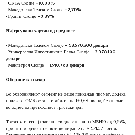
· ОКТА Скопје
–10,00%
· Македонски Телеком Скопје
–2,70%
· Гранит Скопје
–0,39%
Најтргувани хартии од вредност
· Македонски Телеком Скопје –
53.570.300 денари
· Универзална Инвестициона Банка Скопје –
3.078.100
денари
· Макпетрол Скопје –
1.910.768 денари
Обврзнички пазар
Во обврзничкиот сегмент не беше прикажан промет, додека
индексот ОМБ остана стабилен на 130,68 поени, без промена
во однос на претходниот трговски ден.
Трговската сесија заврши со дневен пад на МБИ10 од 0,15%,
при што индексот се позиционираше на 9.521,52 поени.
Вкупниот промет изнесуваше 63.435.281 денар, а најголем