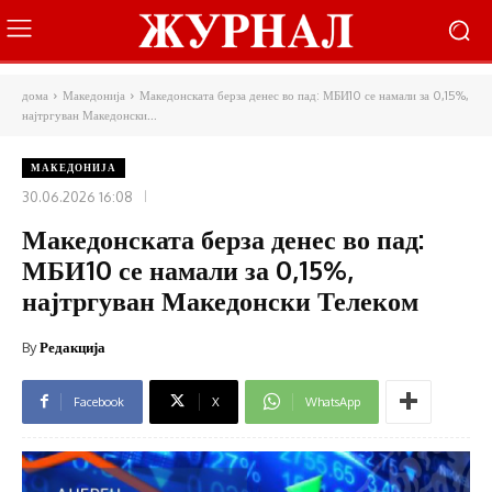
дома
Македонија
Македонската берза денес во пад: МБИ10 се намали за 0,15%,
најтргуван Македонски...
МАКЕДОНИЈА
30.06.2026 16:08
Македонската берза денес во пад:
МБИ10 се намали за 0,15%,
најтргуван Македонски Телеком
By
Редакција
Facebook
X
WhatsApp