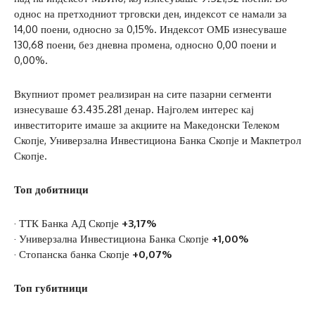
однос на претходниот трговски ден, индексот се намали за
14,00 поени, односно за 0,15%. Индексот ОМБ изнесуваше
130,68 поени, без дневна промена, односно 0,00 поени и
0,00%.
Вкупниот промет реализиран на сите пазарни сегменти
изнесуваше 63.435.281 денар. Најголем интерес кај
инвеститорите имаше за акциите на Македонски Телеком
Скопје, Универзална Инвестициона Банка Скопје и Макпетрол
Скопје.
Топ добитници
· ТТК Банка АД Скопје
+3,17%
· Универзална Инвестициона Банка Скопје
+1,00%
· Стопанска банка Скопје
+0,07%
Топ губитници