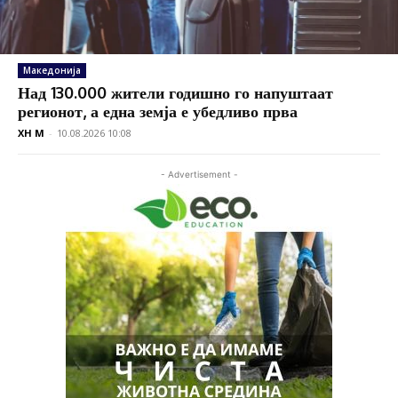
Македонија
Над 130.000 жители годишно го напуштаат
регионот, а една земја е убедливо прва
XH M
-
10.08.2026 10:08
- Advertisement -