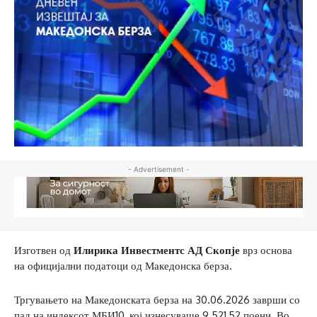
- Advertisement -
Изготвен од
Илирика Инвестментс АД Скопје
врз основа
на официјални податоци од Македонска берза.
Тргувањето на Македонската берза на 30.06.2026 заврши со
пад на индексот МБИ10, кој изнесуваше 9.521,52 поени. Во