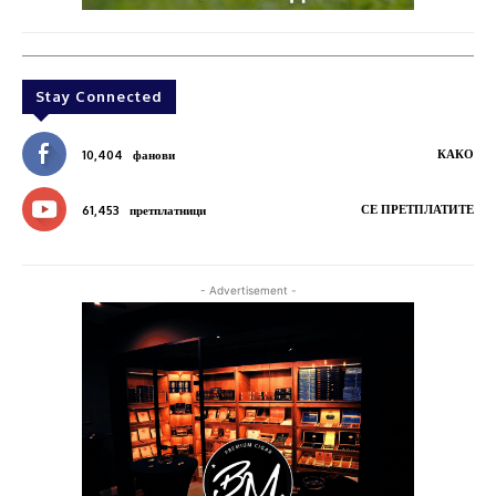
Stay Connected
КАКО
10,404
фанови
СЕ ПРЕТПЛАТИТЕ
61,453
претплатници
- Advertisement -