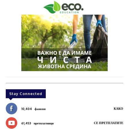
Stay Connected
КАКО
10,404
фанови
СЕ ПРЕТПЛАТИТЕ
61,453
претплатници