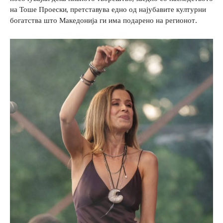
на Тоше Проески, претставува едно од најубавите културни
богатства што Македонија ги има подарено на регионот.