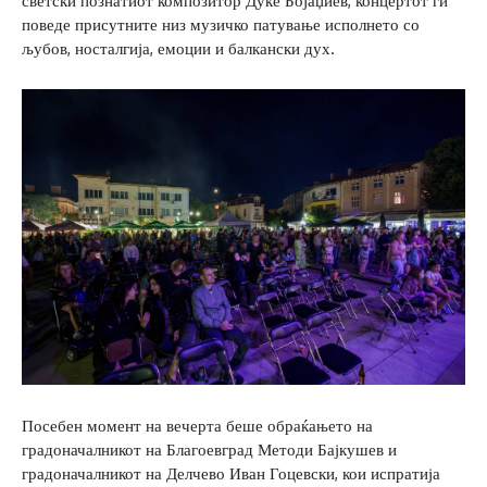
светски познатиот композитор Дуке Бојаџиев, концертот ги
поведе присутните низ музичко патување исполнето со
љубов, носталгија, емоции и балкански дух.
Посебен момент на вечерта беше обраќањето на
градоначалникот на Благоевград Методи Бајкушев и
градоначалникот на Делчево Иван Гоцевски, кои испратија