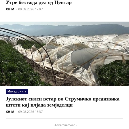
Утре без вода дел од Центар
XH M
-
09.08.2026 17:07
Македонија
Јулскиот силен ветар во Струмичко предизвика
штети кај илјада земјоделци
XH M
-
09.08.2026 15:37
- Advertisement -