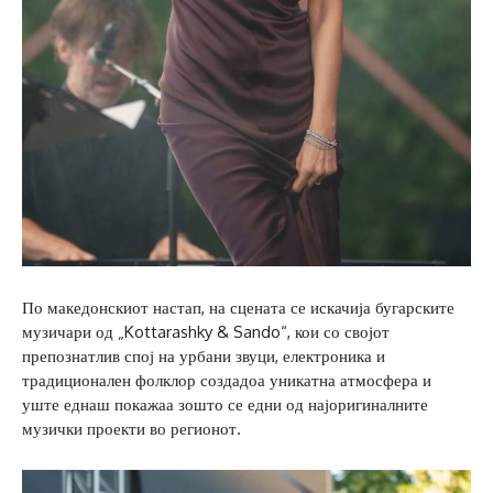
По македонскиот настап, на сцената се искачија бугарските
музичари од „Kottarashky & Sando“, кои со својот
препознатлив спој на урбани звуци, електроника и
традиционален фолклор создадоа уникатна атмосфера и
уште еднаш покажаа зошто се едни од најоригиналните
музички проекти во регионот.