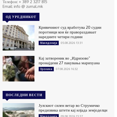
Телефон: + 389 2 3217 815
Email: info @ zurnal.mk
ОД УРЕДНИКОТ
Кривичниот суд вработува 20 судии
поротници кои ќе правораздаваат
наредните четири години
05.08.2026 13:31
Македонија
Кај затвореник во „Идризово“
пронајдени 27 пакувања марихуана
07.08.2026 16:32
Хроника
ПОСЛЕДНИ ВЕСТИ
Јулскиот силен ветар во Струмичко
предизвика штети кај илјада земјоделци
09.08.2026 15:37
Македонија