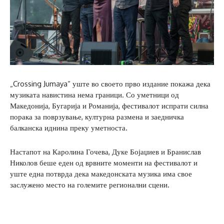
„Crossing Jumaya“ уште во своето прво издание покажа дека
музиката навистина нема граници. Со уметници од
Македонија, Бугарија и Романија, фестивалот испрати силна
порака за поврзување, културна размена и заедничка
балканска иднина преку уметноста.
Настапот на Каролина Гочева, Дуке Бојаџиев и Бранислав
Николов беше еден од врвните моменти на фестивалот и
уште една потврда дека македонската музика има свое
заслужено место на големите регионални сцени.