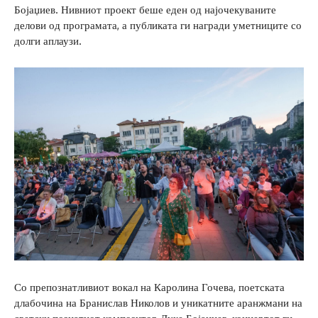
Бојаџиев. Нивниот проект беше еден од најочекуваните
делови од програмата, а публиката ги награди уметниците со
долги аплаузи.
Со препознатливиот вокал на Каролина Гочева, поетската
длабочина на Бранислав Николов и уникатните аранжмани на