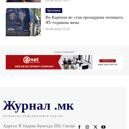
09.08.2026 15:27
Хроника
Во Карпош во стан пронајдена почината
45-годишна жена
09.08.2026 15:26
- Advertisement -
Журнал .мк
независен информативен портал
Адреса: 8 Ударна Бригада 20б, Скопје