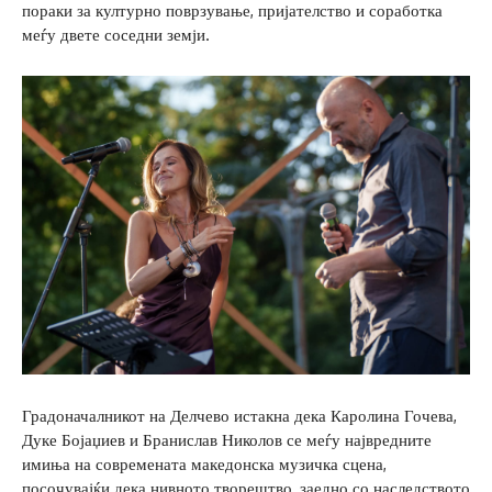
пораки за културно поврзување, пријателство и соработка
меѓу двете соседни земји.
Градоначалникот на Делчево истакна дека Каролина Гочева,
Дуке Бојаџиев и Бранислав Николов се меѓу највредните
имиња на современата македонска музичка сцена,
посочувајќи дека нивното творештво, заедно со наследството