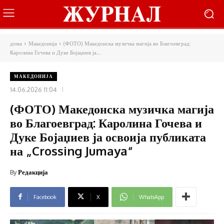
дома
Македонија
(ФОТО) Македонска музичка магија во Благоевград:
Каролина Гочева и Дуке Бојаџиев ја...
МАКЕДОНИЈА
14.06.2026 11:04
(ФОТО) Македонска музичка магија
во Благоевград: Каролина Гочева и
Дуке Бојаџиев ја освоија публиката
на „Crossing Jumaya“
By
Редакција
Facebook
X
WhatsApp