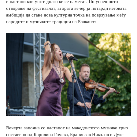
и настапи кои уште долго ќе се паметат. По успешното
отворање на фестивалот, втората вечер ја потврди неговата
амбиција да стане нова културна точка на поврзување меѓу
народите и музичките традиции на Балканот.
Вечерта започна со настапот на македонското музичко трио
составено од Каролина Гочева, Бранислав Николов и Дуке