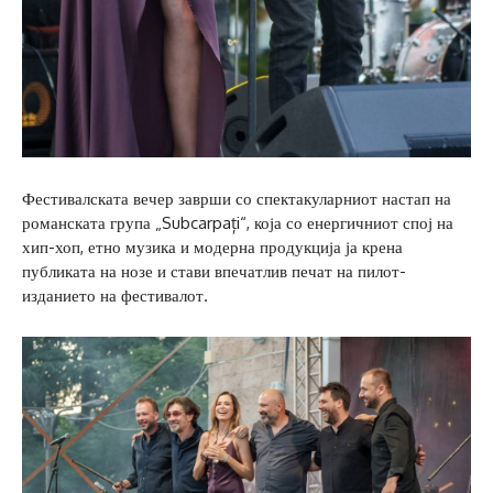
Фестивалската вечер заврши со спектакуларниот настап на
романската група „Subcarpați“, која со енергичниот спој на
хип-хоп, етно музика и модерна продукција ја крена
публиката на нозе и стави впечатлив печат на пилот-
изданието на фестивалот.