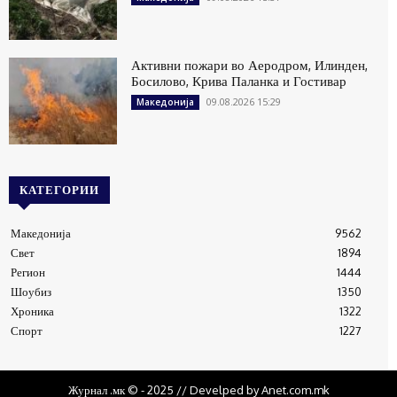
Активни пожари во Аеродром, Илинден,
Босилово, Крива Паланка и Гостивар
09.08.2026 15:29
Македонија
КАТЕГОРИИ
Македонија
9562
Свет
1894
Регион
1444
Шоубиз
1350
Хроника
1322
Спорт
1227
Журнал .мк © - 2025 // Develped by Anet.com.mk