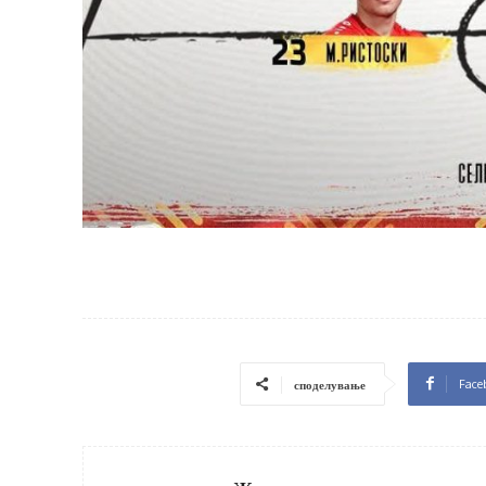
Face
споделување