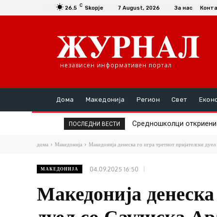
C
26.5
Skopje
7 August, 2026
За нас
Конт
независен информативен портал
Дома
Македонија
Регион
Свет
Екон
Единаесет општини сè уш
ПОСЛЕДНИ ВЕСТИ
дома
Македонија
Македонија денеска го игра третиот пријателски дуел
04.09.2025 16:50
МАКЕДОНИЈА
Македонија денеска 
дуел со Саудиска Ар