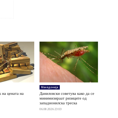
Македонија
 на цената на
Даниловски советува како да се
минимизираат ризиците од
западнонилска треска
06.08.2026 23:03