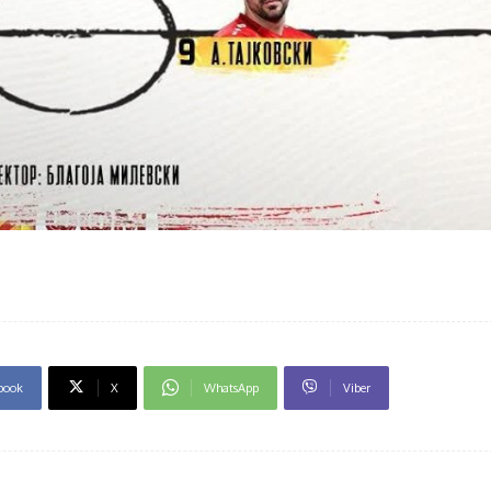
book
X
WhatsApp
Viber