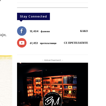
Stay Connected
КАКО
10,404
фанови
ајн,
СЕ ПРЕТПЛАТИТЕ
61,453
претплатници
- Advertisement -