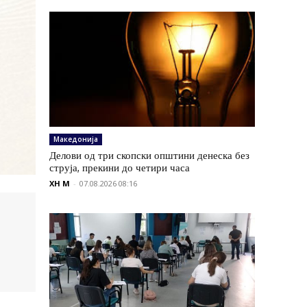
Македонија
Делови од три скопски општини денеска без
струја, прекини до четири часа
XH M
-
07.08.2026 08:16