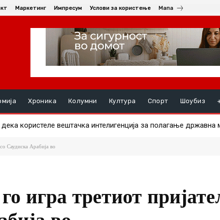
акт
Маркетинг
Импресум
Услови за користење
Мапа
омија
Хроника
Колумни
Култура
Спорт
Шоубиз
те им должат пари на избирачките одбори за ланските избори
 со Саудиска Арабија во
го игра третиот пријате
абија во