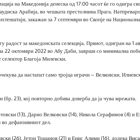
ација на Македонија денеска од 17:00 часот ќе го одигра св
Саудиска Арабија, во чешката престолнина Прага. Натпреваро
хтенштајн, закажан за 7 септември во Скопје на Националн
 радост за македонската селекција. Првиот, одигран на 1 а
, на 22 октомври 2022 во Абу Даби, заврши со минимална поб
т селектор Благоја Милевски.
очекува да настапат само тројца играчи – Велковски, Илиевс
 (бр. 23), кој повторно добива доверба да ја чува мрежата.
овски (13), Дарио Велковски (14), Никола Серафимов (4) и Е
н во дефанзивниот дел.
ки (26), Јетон Тошанов (21) и Енис Алими (16), додека Вис