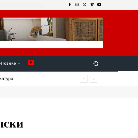
+Повеќе
лски