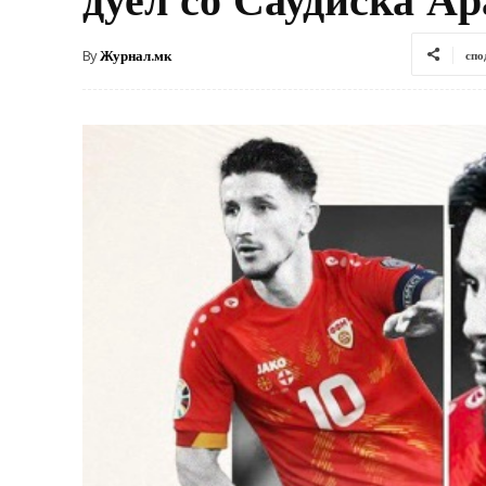
By
Журнал.мк
спо