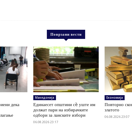
Поврзани вести
Македонија
Економија
иени дека
Единаесет општини сè уште им
Повторно скок
а
должат пари на избирачките
златото
олагање
одбори за ланските избори
06.08.2026 23:07
06.08.2026 23:17