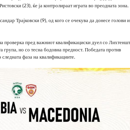
истовски (23), ќе ја контролираат играта во преодната зона.
андар Трајковски (9), од кого се очекува да донесе голови и
дна проверка пред важниот квалификациски дуел со Лихтеншт
а група, но со тесна бодовна предност. Победата против
 следната фаза на квалификациите.