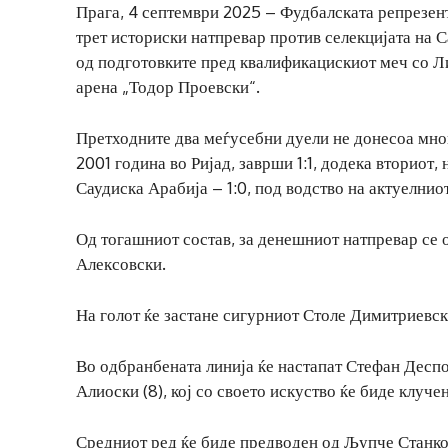
Прага, 4 септември 2025 – Фудбалската репрезент
трет историски натпревар против селекцијата на 
од подготовките пред квалификацискиот меч со Ли
арена „Тодор Проевски“.
Претходните два меѓусебни дуели не донесоа многу
2001 година во Ријад, заврши 1:1, додека вториот
Саудиска Арабија – 1:0, под водство на актуелнио
Од тогашниот состав, за денешниот натпревар се 
Алексовски.
На голот ќе застане сигурниот Столе Димитриевски
Во одбранбената линија ќе настапат Стефан Деспот
Алиоски (8), кој со своето искуство ќе биде клуче
Средниот ред ќе биде предводен од Љупче Станковс