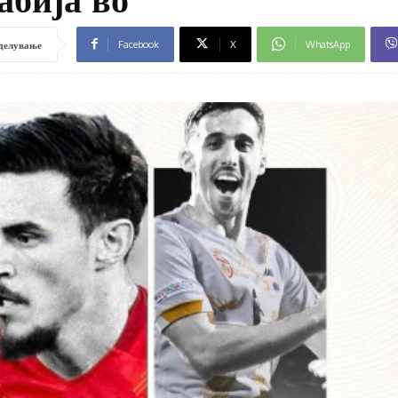
Facebook
X
WhatsApp
делување