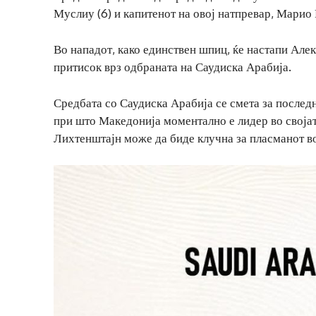
Муслиу (6) и капитенот на овој натпревар, Марио Р
Во нападот, како единствен шпиц, ќе настапи Алекс
притисок врз одбраната на Саудиска Арабија.
Средбата со Саудиска Арабија се смета за после
при што Македонија моментално е лидер во својат
Лихтенштајн може да биде клучна за пласманот во