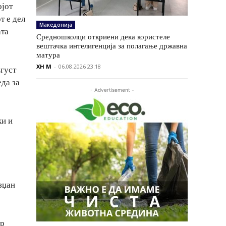
ојот
т е дел
Македонија
ата
Средношколци откриени дека користеле
вештачка интелигенција за полагање државна
матура
XH M
-
06.08.2026 23:18
вгуст
еда за
- Advertisement -
ки и
зџан
ар