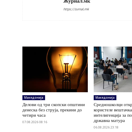
Журнал.мк
https://zurnal.mk
Македонија
Македонија
Делови од три скопски општини
Средношколци откр
денеска без струја, прекини до
користеле вештачк
четири часа
интелигенција за п
државна матура
07.08.2026 08:16
06.08.2026 23:18