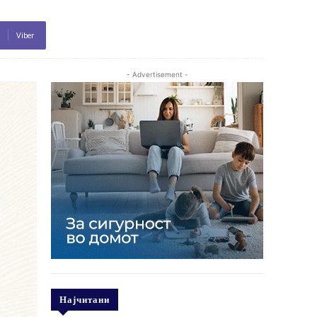
Viber
- Advertisement -
Најчитани