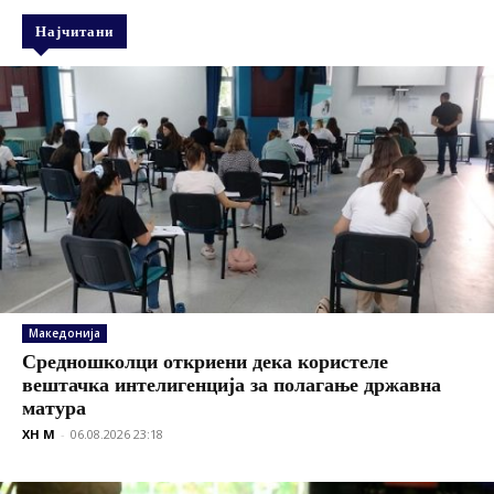
Најчитани
Македонија
Средношколци откриени дека користеле
вештачка интелигенција за полагање државна
матура
XH M
-
06.08.2026 23:18