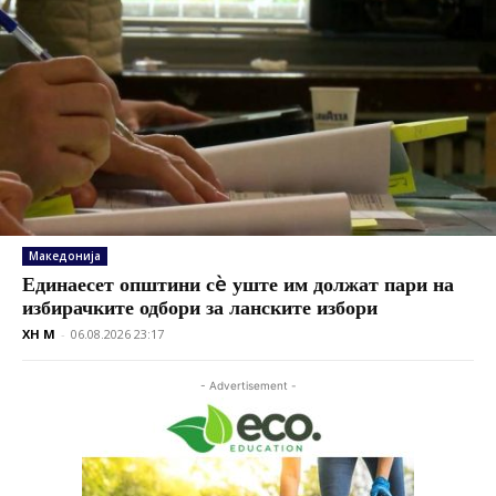
Македонија
Единаесет општини сè уште им должат пари на
избирачките одбори за ланските избори
XH M
-
06.08.2026 23:17
- Advertisement -