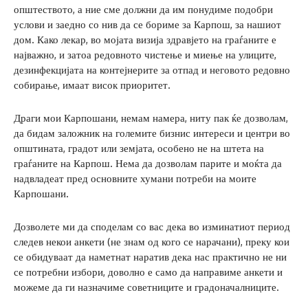
општеството, а ние сме должни да им понудиме подобри
услови и заедно со нив да се бориме за Карпош, за нашиот
дом. Како лекар, во мојата визија здравјето на граѓаните е
најважно, и затоа редовното чистење и миење на улиците,
дезинфекцијата на контејнерите за отпад и неговото редовно
собирање, имаат висок приоритет.
Драги мои Карпошани, немам намера, ниту пак ќе дозволам,
да бидам заложник на големите бизнис интереси и центри во
општината, градот или земјата, особено не на штета на
граѓаните на Карпош. Нема да дозволам парите и моќта да
надвладеат пред основните хумани потреби на моите
Карпошани.
Дозволете ми да споделам со вас дека во изминатиот период
следев некои анкети (не знам од кого се нарачани), преку кои
се обидуваат да наметнат наратив дека нас практично не ни
се потребни избори, доволно е само да направиме анкети и
можеме да ги назначиме советниците и градоначалниците.