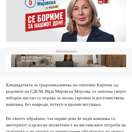
- Advertisement -
Кандидатката за градоначалничка на општина Карпош од
редовите на СДСМ, Маја Мијовска Мојсова, го започна својот
изборен настап со порака за чесна, скромна и достоинствена
кампања, без навреди, поткуп и празни ветувања.
Во своето обраќање, таа најави дека ќе води кампања со
интегритет и целосна посветеност на вистинските потреби на
граѓаните – во прилог го пренесуваме обраќањето во целост.