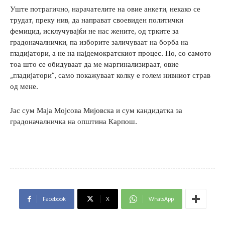
Уште потрагично, нарачателите на овие анкети, некако се
трудат, преку нив, да направат своевиден политички
фемицид, исклучувајќи не нас жените, од трките за
градоначалнички, па изборите заличуваат на борба на
гладијатори, а не на најдемократскиот процес. Но, со самото
тоа што се обидуваат да ме маргинализираат, овие
„гладијатори“, само покажуваат колку е голем нивниот страв
од мене.
Јас сум Маја Мојсова Мијовска и сум кандидатка за
градоначалничка на општина Карпош.
Facebook
X
WhatsApp