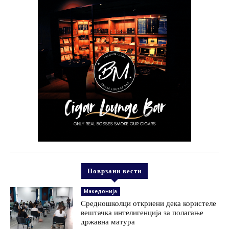
Поврзани вести
Македонија
Средношколци откриени дека користеле
вештачка интелигенција за полагање
државна матура