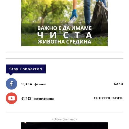
Stay Connected
КАКО
10,404
фанови
СЕ ПРЕТПЛАТИТЕ
61,453
претплатници
- Advertisement -