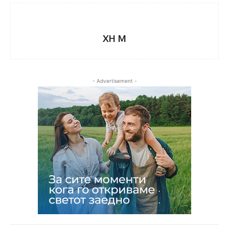
XH M
- Advertisement -