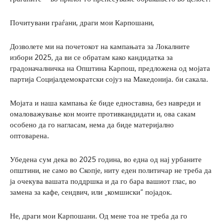
Почитувани граѓани, драги мои Карпошани,
Дозволете ми на почетокот на кампањата за Локалните
избори 2025, да ви се обратам како кандидатка за
градоначалничка на Општина Карпош, предложена од мојата
партија Социјалдемократски сојуз на Македонија. би сакала.
Мојата и наша кампања ќе биде едноставна, без навреди и
омаловажување кон моите противкандидати и, ова сакам
особено да го нагласам, нема да биде материјално
оптоварена.
Убедена сум дека во 2025 година, во една од нај урбаните
општини, не само во Скопје, ниту еден политичар не треба да
ја очекува вашата поддршка и да го бара вашиот глас, во
замена за кафе, сендвич, или „комшиски“ појадок.
Не, драги мои Карпошани. Од мене тоа не треба да го