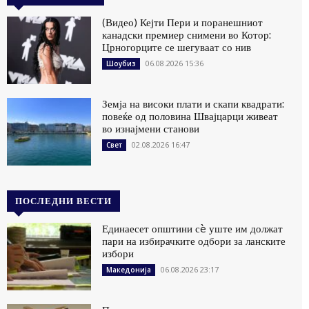
(Видео) Кејти Пери и поранешниот
канадски премиер снимени во Котор:
Црногорците се шегуваат со нив
06.08.2026 15:36
Шоубиз
Земја на високи плати и скапи квадрати:
повеќе од половина Швајцарци живеат
во изнајмени станови
02.08.2026 16:47
Свет
ПОСЛЕДНИ ВЕСТИ
Единаесет општини сè уште им должат
пари на избирачките одбори за ланските
избори
06.08.2026 23:17
Македонија