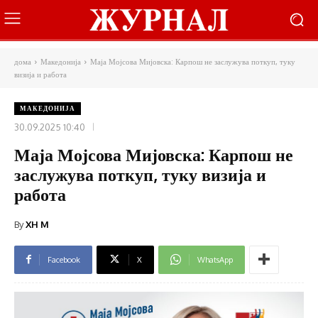
дома
Македонија
Маја Мојсова Мијовска: Карпош не заслужува поткуп, туку
визија и работа
МАКЕДОНИЈА
30.09.2025 10:40
Маја Мојсова Мијовска: Карпош не
заслужува поткуп, туку визија и
работа
By
XH M
Facebook
X
WhatsApp