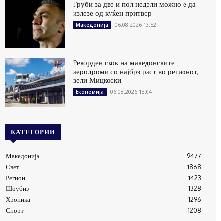
Груби за две и пол недели можно е да
излезе од куќен притвор
06.08.2026 13:52
Македонија
Рекорден скок на македонските
аеродроми со најбрз раст во регионот,
вели Мицкоски
06.08.2026 13:04
Економија
КАТЕГОРИИ
Македонија
9477
Свет
1868
Регион
1423
Шоубиз
1328
Хроника
1296
Спорт
1208