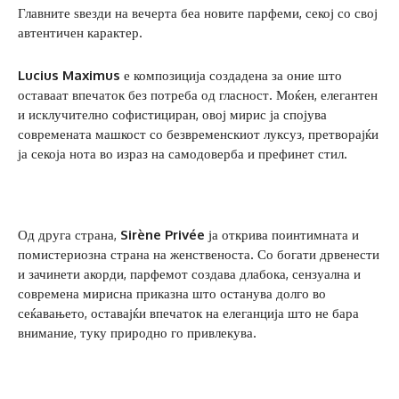
Главните ѕвезди на вечерта беа новите парфеми, секој со свој
автентичен карактер.
Lucius Maximus
е композиција создадена за оние што
оставаат впечаток без потреба од гласност. Моќен, елегантен
и исклучително софистициран, овој мирис ја спојува
современата машкост со безвременскиот луксуз, претворајќи
ја секоја нота во израз на самодоверба и префинет стил.
Од друга страна,
Sirène Privée
ја открива поинтимната и
помистериозна страна на женственоста. Со богати дрвенести
и зачинети акорди, парфемот создава длабока, сензуална и
современа мирисна приказна што останува долго во
сеќавањето, оставајќи впечаток на елеганција што не бара
внимание, туку природно го привлекува.