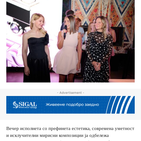
- Advertisement -
Вечер исполнета со префинета естетика, современа уметност
и исклучителни мирисни композиции ја одбележа