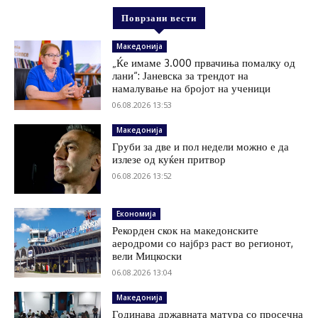
Поврзани вести
Македонија
„Ќе имаме 3.000 првачиња помалку од
лани“: Јаневска за трендот на
намалување на бројот на ученици
06.08.2026 13:53
Македонија
Груби за две и пол недели можно е да
излезе од куќен притвор
06.08.2026 13:52
Економија
Рекорден скок на македонските
аеродроми со најбрз раст во регионот,
вели Мицкоски
06.08.2026 13:04
Македонија
Годинава државната матура со просечна