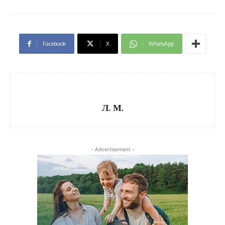
Facebook
X
WhatsApp
Л. М.
- Advertisement -