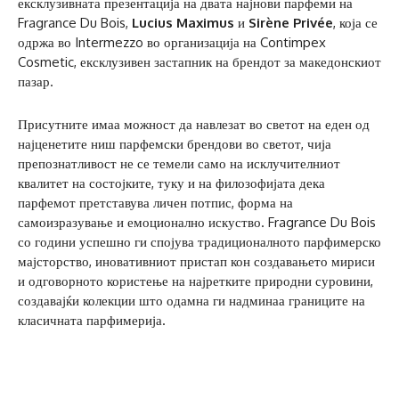
ексклузивната презентација на двата најнови парфеми на
Fragrance Du Bois,
Lucius Maximus
и
Sirène Privée
, која се
одржа во Intermezzo во организација на Contimpex
Cosmetic, ексклузивен застапник на брендот за македонскиот
пазар.
Присутните имаа можност да навлезат во светот на еден од
најценетите ниш парфемски брендови во светот, чија
препознатливост не се темели само на исклучителниот
квалитет на состојките, туку и на филозофијата дека
парфемот претставува личен потпис, форма на
самоизразување и емоционално искуство. Fragrance Du Bois
со години успешно ги спојува традиционалното парфимерско
мајсторство, иновативниот пристап кон создавањето мириси
и одговорното користење на најретките природни суровини,
создавајќи колекции што одамна ги надминаа границите на
класичната парфимерија.