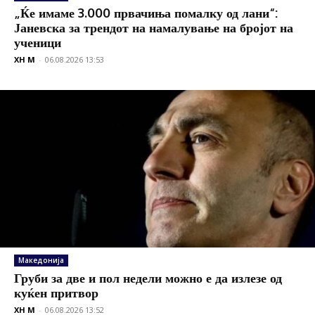
„Ќе имаме 3.000 првачиња помалку од лани“:
Јаневска за трендот на намалување на бројот на
ученици
XH M
-
06.08.2026 13:53
Македонија
Груби за две и пол недели можно е да излезе од
куќен притвор
XH M
-
06.08.2026 13:52