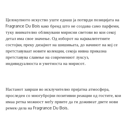
Целокупното искуство уште еднаш ја потврди позицијата на
Fragrance Du Bois како бренд што не создава само парфеми,
туку внимателно обликувани мирисни светови во кои секој
детал има свое значење. Од изборот на најквалитетните
состојки, преку дизајнот на шишињата, до начинот на кој се
претставуваат новите колекции, секоја нивна приказна
претставува славење на современиот луксуз,
индивидуалноста и уметноста на мирисот.
Настанот заврши во исклучително пријатна атмосфера,
проследен со многубројни позитивни реакции од гостите, кои
имаа ретка можност меѓу првите да ги доживеат двете нови
ремек-дела на Fragrance Du Bois.