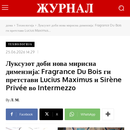
дома
Технологија
Луксузот доби нова мирисна димензија: Fragrance Du Bois
ги претстави Lucius Maximus...
ТЕХНОЛОГИЈА
25.06.2026 14:29
Луксузот доби нова мирисна
димензија: Fragrance Du Bois ги
претстави Lucius Maximus и Sirène
Privée во Intermezzo
By
Л. М.
Facebook
X
WhatsApp