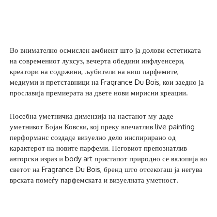
Во внимателно осмислен амбиент што ја долови естетиката
на современиот луксуз, вечерта обедини инфлуенсери,
креатори на содржини, љубители на ниш парфемите,
медиуми и претставници на Fragrance Du Bois, кои заедно ја
прославија премиерата на двете нови мирисни креации.
Посебна уметничка димензија на настанот му даде
уметникот Бојан Ковски, кој преку впечатлив live painting
перформанс создаде визуелно дело инспирирано од
карактерот на новите парфеми. Неговиот препознатлив
авторски израз и body art пристапот природно се вклопија во
светот на Fragrance Du Bois, бренд што отсекогаш ја негува
врската помеѓу парфемската и визуелната уметност.