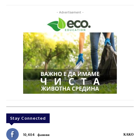
- Advertisement -
Stay Connected
КАКО
10,404
фанови