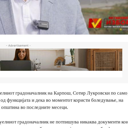
- Advertisement -
туелниот градоначалник на Карпош, Сотир Лукровски по само
 од функцијата и дека во моментот користи боледување, на
а општина во последните месеци.
ктуелниот градоначалник не потпишува никаква документи ко