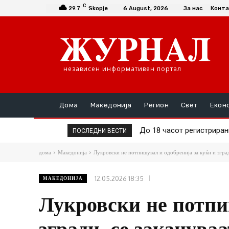
C
29.7
Skopje
6 August, 2026
За нас
Конта
независен информативен портал
Дома
Македонија
Регион
Свет
Екон
До 18 часот регистрирани 
Трамп затвора пет аме
ПОСЛЕДНИ ВЕСТИ
дома
Македонија
Лукровски не потпишувал и одобренија за куќи и згради
12.05.2026 18:35
МАКЕДОНИЈА
Лукровски не потпи
згради, се закануваа