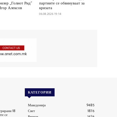
рилер „Голиот Рид“
партиите се обвинуваат за
Игор Алексов
кризата
06.08.2026 19:14
КАТЕГОРИИ
Македонија
9485
трирани 18
Свет
1876
те се
Регион
1426