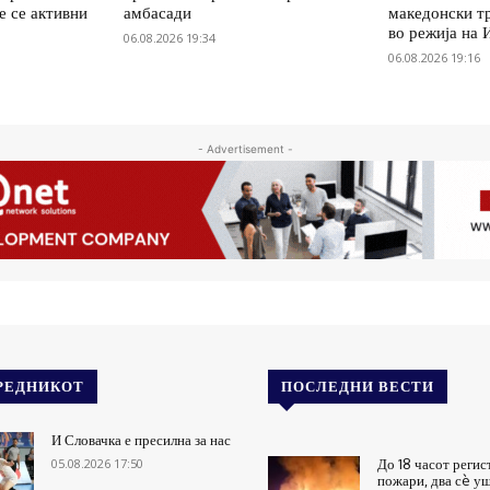
е се активни
амбасади
македонски т
во режија на 
06.08.2026 19:34
06.08.2026 19:16
- Advertisement -
РЕДНИКОТ
ПОСЛЕДНИ ВЕСТИ
И Словачка е пресилна за нас
05.08.2026 17:50
До 18 часот регис
пожари, два сè уш