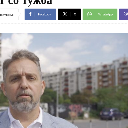
Facebook
X
WhatsApp
делување