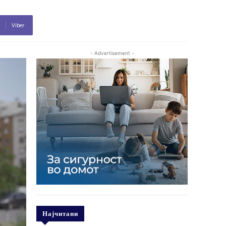
Viber
- Advertisement -
Најчитани