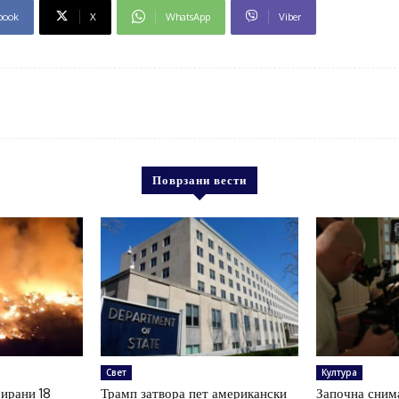
book
X
WhatsApp
Viber
Поврзани вести
Свет
Култура
рирани 18
Трамп затвора пет американски
Започна сним