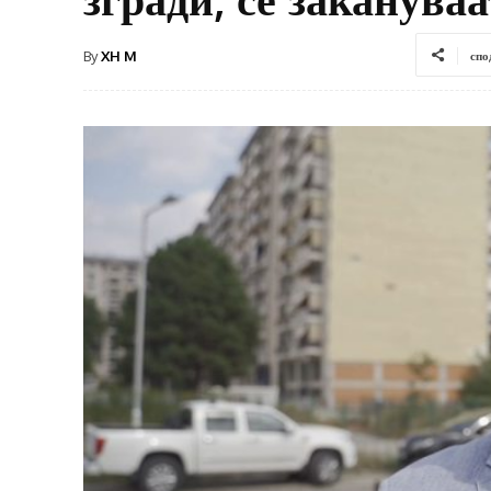
By
XH M
спо