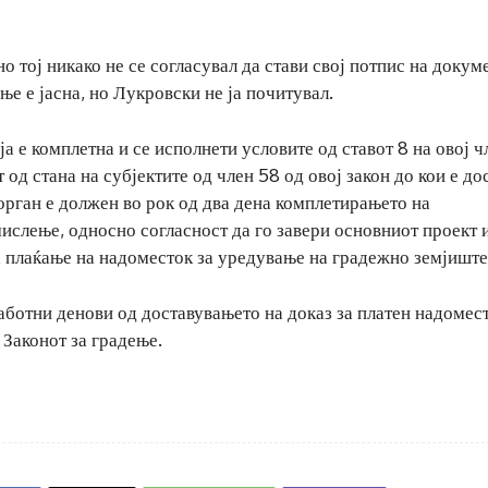
но тој никако не се согласувал да стави свој потпис на докум
ње е јасна, но Лукровски не ја почитувал.
 е комплетна и се исполнети условите од ставот 8 на овој ч
од стана на субјектите од член 58 од овој закон до кои е до
орган е должен во рок од два дена комплетирањето на
ислење, односно согласност да го завери основниот проект 
а плаќање на надоместок за уредување на градежно земјиште
аботни денови од доставувањето на доказ за платен надомест
 Законот за градење.