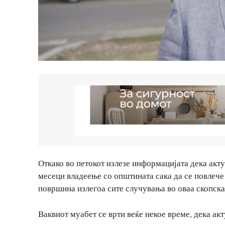
Откако во петокот излезе информацијата дека ак
месеци владеење со општината сака да се повлече
површина излегоа сите случувања во оваа скопск
Ваквиот муабет се врти веќе некое време, дека а