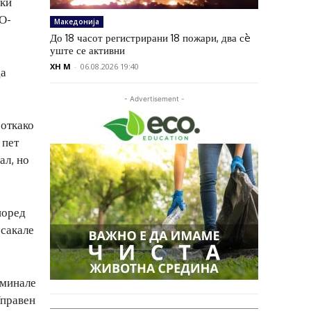
ски
РО-
Македонија
До 18 часот регистрирани 18 пожари, два сè
уште се активни
XH M
-
06.08.2026 19:40
да
- Advertisement -
 откако
 пет
ал, но
поред
 сакале
оминале
Управен