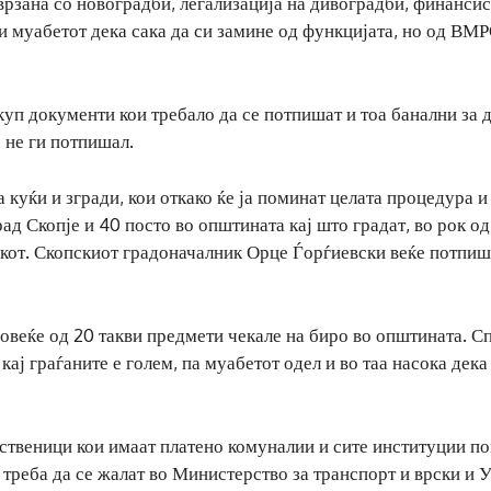
рзана со новоградби, легализација на дивоградби, финанси
и муабетот дека сака да си замине од функцијата, но од ВМ
уп документи кои требало да се потпишат и тоа банални за 
 не ги потпишал.
 куќи и згради, кои откако ќе ја поминат целата процедура и
ад Скопје и 40 посто во општината кај што градат, во рок од
икот. Скопскиот градоначалник Орце Ѓорѓиевски веќе потпиш
повеќе од 20 такви предмети чекале на биро во општината. С
ај граѓаните е голем, па муабетот одел и во таа насока дека
пственици кои имаат платено комуналии и сите институции п
о треба да се жалат во Министерство за транспорт и врски и 