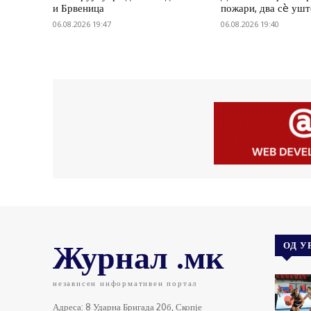
и Брвеница
пожари, два сè ушт
06.08.2026 19:47
06.08.2026 19:40
Журнал .мк
ОД У
независен информативен портал
Адреса: 8 Ударна Бригада 20б, Скопје