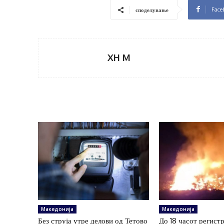
Face
споделување
XH M
Македонија
Македонија
Без струја утре делови од Тетово
До 18 часот регист