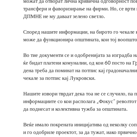
можат да отворат лична кривична одговорност пов
трансфери и фаворизирање на фирми. Но, се врти 
ДПМНЕ не му даваат зелено светло.
Според нашите информации, на бирото го чекале к
може да функционира општината, кои тој воопшто
Во тие документи се и одобренијата за изградба на
ќе бидат платени комуналии, од кои 60 посто на Гр
дена треба да поминат на потпис кај градоначалн
чекале за потпис кај Лукровски.
Нашите извори тврдат дека тоа не се случило, па 
информациите со кои располага „Фокус“ револтот к
да поднесат и колективна тужба за општината.
Веќе имало покрената иницијатива од неколку со
и го одобриле проектот, за да тужат, иако првичн