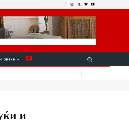
+Повеќе
уќи и