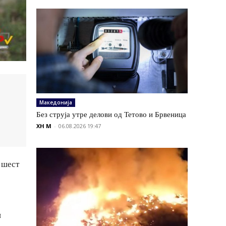
Македонија
Без струја утре делови од Тетово и Брвеница
XH M
-
06.08.2026 19:47
 шест
и