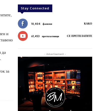
Stay Connected
ентите,
КАКО
10,404
фанови
лен и
СЕ ПРЕТПЛАТИТЕ
61,453
претплатници
ставено
и да
- Advertisement -
.
ок за