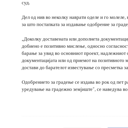
суд.
Дел од нив во неколку наврати оделе и го молеле, 
за што постапката за издавање одобрение за граде
„Доколку доставената или дополнета документација
добиено е позитивно мислење, односно согласност 
барање за увид во основниот проект, надлежниот 
документацијата или од приемот на позитивното м
достави до барателот известување со пресметка з
Одобрението за градење се издава во рок од пет р
уредување на градежно земјиште“, се наведува во