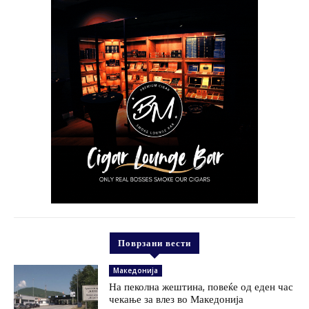
Поврзани вести
Македонија
На пеколна жештина, повеќе од еден час
чекање за влез во Македонија