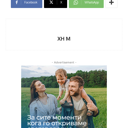
Facebook
X
WhatsApp
XH M
- Advertisement -