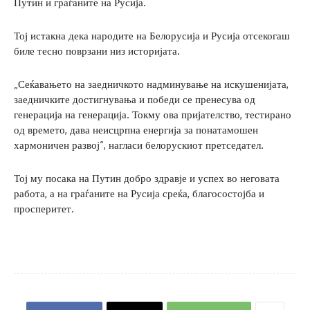
Путин и граѓаните на Русија.
Тој истакна дека народите на Белорусија и Русија отсекогаш
биле тесно поврзани низ историјата.
„Сеќавањето на заедничкото надминување на искушенијата,
заедничките достигнувања и победи се пренесува од
генерација на генерација. Токму ова пријателство, тестирано
од времето, дава неисцрпна енергија за понатамошен
хармоничен развој“, нагласи белорускиот претседател.
Тој му посака на Путин добро здравје и успех во неговата
работа, а на граѓаните на Русија среќа, благосостојба и
просперитет.