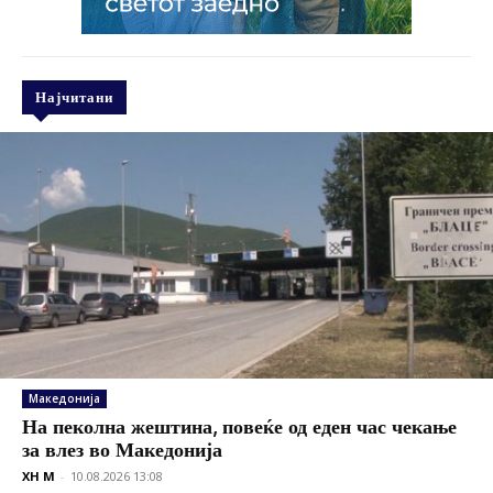
Најчитани
Македонија
На пеколна жештина, повеќе од еден час чекање
за влез во Македонија
XH M
-
10.08.2026 13:08