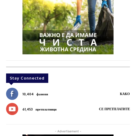
Stay Connected
КАКО
10,404
фанови
СЕ ПРЕТПЛАТИТЕ
61,453
претплатници
- Advertisement -