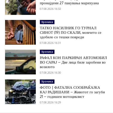
пронајдени 27 пакувања марихуана
07.08.2026 16:32
Хроника
ТАТКО НАСИЛНИК ГО ТУРНАЛ
СИНОТ (19) ПО СКАЛИ, момчето се
здобило со тешки повреди
07.08.2026 16:31
Хроника
РАФАЛ КОН ПАРКИРАН АВТОМОБИЛ
ВО САРАЈ – Две лица биле заробени во
возилото
07.08.2026 16:30
Хроника
ФОТО | ФАТАЛНА СООБРАЌАЈКА
КАЈ РАДИШАНИ – Животот го загуби
21 – годишен мотоциклист
07.08.2026 16:29