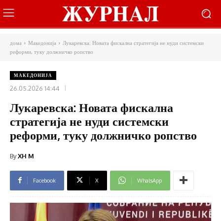
дома
Македонија
Лукаревска: Новата фискална стратегија не нуди системски
реформи, туку должничко ропство
МАКЕДОНИЈА
26.05.2026 14:44
Лукаревска: Новата фискална
стратегија не нуди системски
реформи, туку должничко ропство
By
XH M
Facebook
X
WhatsApp