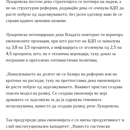
Лукаревска посочи дека стратегијата се потпира на надеж, а
не на структурни реформи, додавајќи дека се очекува БДП да
расте побрзо од задолжувањето, без јасен одговор како ќе се
справи идните ценовни шокови.
Лукаревска потенцираше дека Владата повторно ги коригира
економските проекции, при што растот на БДП се намалува
од 3,8 на 3,5 проценти, а инфлацијата се зголемува од 2,5 на
4,5 проценти, што, не е техничка корекција, туку доказ за
погрешни и преголемо оптимистички политики.
„Намалувањето на долгот не се базира на реформи или на
кратење на расходи, туку на претпоставка дека економијата
ќе расте побрзо од задолжувањето. Ваквиот пристап создава
опасен модел на развој. Се создава економија во која
државата се задолжува за да ја одржува тековната
потрошувачка, наместо да создава развој, рече Лукаревска.
Таа предупреди дека економијата е со ниска продуктивност и
слаб институционален капацитет: „Наместо системски