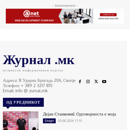
- Advertisement -
Журнал .мк
независен информативен портал
Адреса: 8 Ударна Бригада 20б, Скопје
Телефон: + 389 2 3217 815
Email: info @ zurnal.mk
ОД УРЕДНИКОТ
Дејан Станковиќ: Одговорноста е моја
05.08.2026 17:51
Спорт