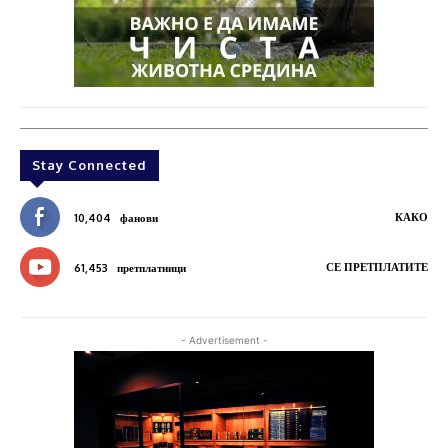
Stay Connected
КАКО
10,404
фанови
СЕ ПРЕТПЛАТИТЕ
61,453
претплатници
- Advertisement -