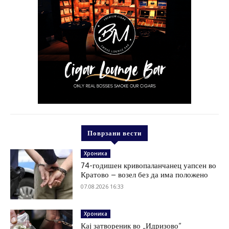
Поврзани вести
Хроника
74-годишен кривопаланчанец уапсен во
Кратово – возел без да има положено
07.08.2026 16:33
Хроника
Кај затвореник во „Идризово“