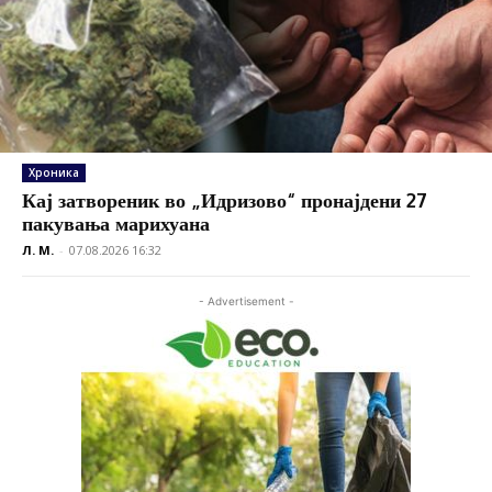
Хроника
Кај затвореник во „Идризово“ пронајдени 27
пакувања марихуана
Л. М.
-
07.08.2026 16:32
- Advertisement -