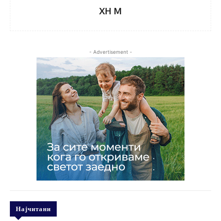
XH M
- Advertisement -
Најчитани