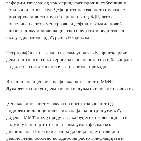
реформи, гледаме ад хок мерки, краткорочни субвенции и
политички популизам. Дефицитот на тековната сметка се
проширува и достигнува 5 проценти од БДП, што е
последица на зголемен трговски дефицит. Имаме повеќе
одлив отколку прилив на девизни средства и недостиг од
околу една милијарда“, рече Лукаревска.
Осврнувајќи се на локалната самоуправа, Лукаревска рече
дека општините се во сериозна финансиска состојба, со раст
на долгот и слаб капацитет за стабилни приходи.
Во однос на оценките на фискалниот совет и ММФ,
Лукаревска посочи дека тие потврдуваат сериозни слабости.
„Фискалниот совет укажува на висока зависност од
индиректни даноци и неефикасна јавна потрошувачка“,
додека „ММФ предупредува дека буџетските дефицити ги
надминуваат таргетите и ја намалуваат фискалната
дисциплина. Политиките мора да бидат претпазливи и
реалистични, особено во однос на растот, инфлацијата и