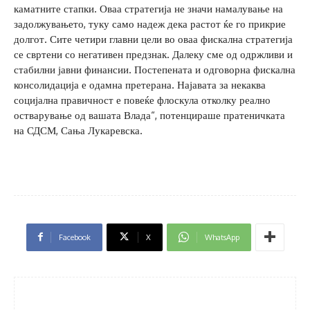
каматните стапки. Оваа стратегија не значи намалување на
задолжувањето, туку само надеж дека растот ќе го прикрие
долгот. Сите четири главни цели во оваа фискална стратегија
се свртени со негативен предзнак. Далеку сме од одржливи и
стабилни јавни финансии. Постепената и одговорна фискална
консолидација е одамна претерана. Најавата за некаква
социјална правичност е повеќе флоскула отколку реално
остварување од вашата Влада“, потенцираше пратеничката
на СДСМ, Сања Лукаревска.
Facebook
X
WhatsApp