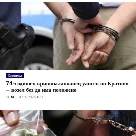
Хроника
74-годишен кривопаланчанец уапсен во Кратово
– возел без да има положено
Л. М.
-
07.08.2026 16:33