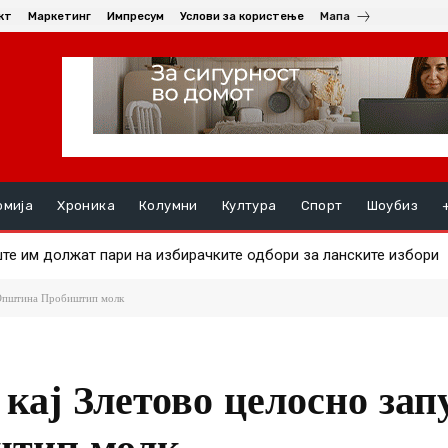
кт
Маркетинг
Импресум
Услови за користење
Мапа
омија
Хроника
Колумни
Култура
Спорт
Шоубиз
 им должат пари на избирачките одбори за ланските избори
 на златото
 Општина Пробиштип молк
кај Злетово целосно за
штип молк