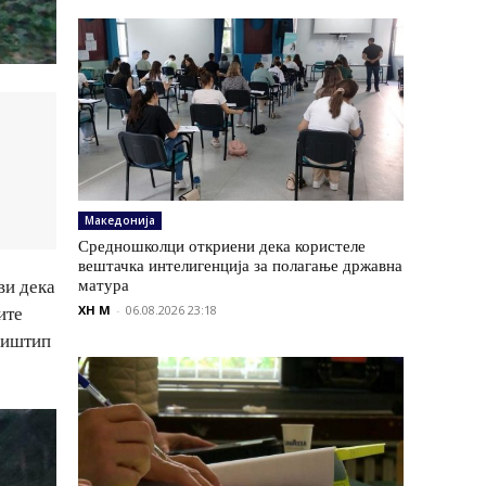
Македонија
Средношколци откриени дека користеле
вештачка интелигенција за полагање државна
ви дека
матура
ите
XH M
-
06.08.2026 23:18
биштип