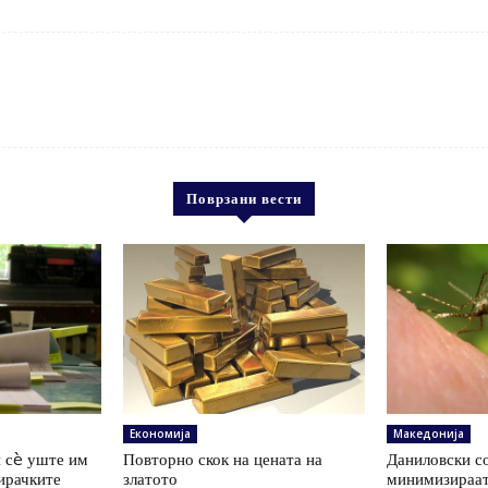
Поврзани вести
Економија
Македонија
 сè уште им
Повторно скок на цената на
Даниловски со
ирачките
златото
минимизираат