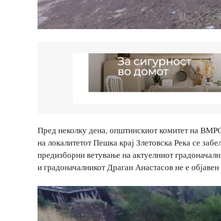
Пред неколку дена, општинскиот комитет на ВМР
на локалитетот Пешка крај Злетовска Река се заб
предизборни ветување на актуелниот градоначалн
и градоначалникот Драган Анастасов не е објавен