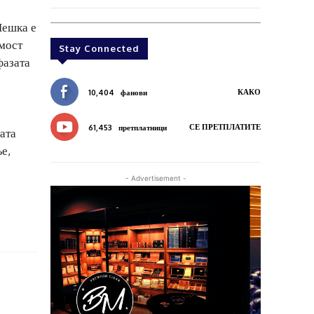
Пешка е
 мост
Stay Connected
фазата
КАКО
10,404
фанови
СЕ ПРЕТПЛАТИТЕ
61,453
претплатници
ата
е,
- Advertisement -