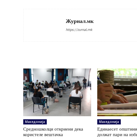
Журнал.мк
https://zurnal.mk
Македонија
Македонија
Средношколци откриени дека
Единаесет општини
користеле вештачка
должат пари на изб