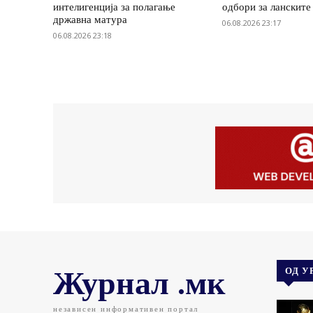
интелигенција за полагање
одбори за ланските
државна матура
06.08.2026 23:17
06.08.2026 23:18
Журнал .мк
ОД У
независен информативен портал