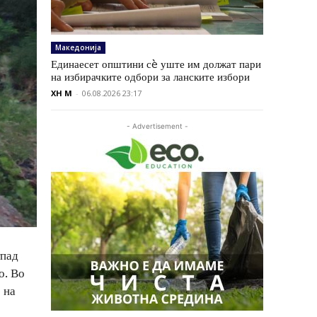
Македонија
Единаесет општини сè уште им должат пари
на избирачките одбори за ланските избори
XH M
-
06.08.2026 23:17
- Advertisement -
тпад
о. Во
 на