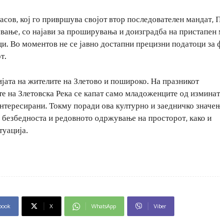
сов, кој го привршува својот втор последователен мандат, 
ување, со најави за проширувања и доизградба на пристапен
ци. Во моментов не се јавно достапни прецизни податоци за 
т.
јата на жителите на Злетово и пошироко. На празникот
те на Злетовска Река се капат само младоженците од изминат
интересирани. Токму поради ова културно и заедничко значењ
, безбедноста и редовното одржување на просторот, како и
туација.
book
X
WhatsApp
Viber