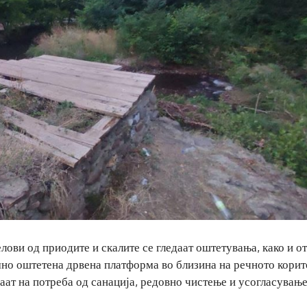
лови од приодите и скалите се гледаат оштетувања, како и о
мно оштетена дрвена платформа во близина на речното корит
ваат на потреба од санација, редовно чистење и усогласување