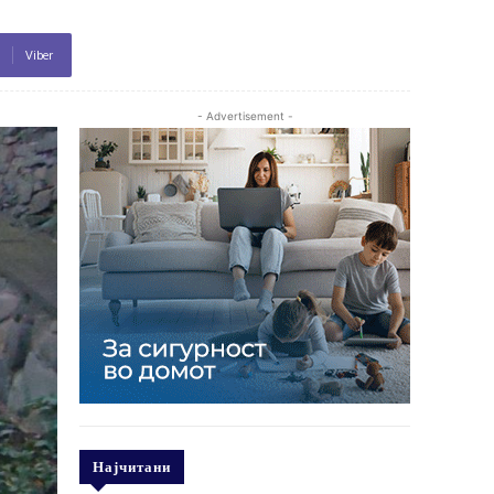
Viber
- Advertisement -
Најчитани