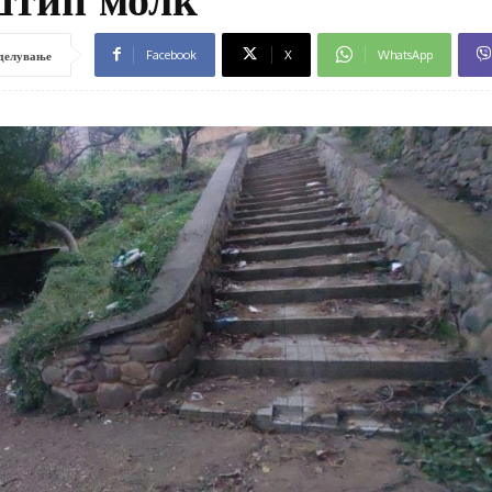
Facebook
X
WhatsApp
делување