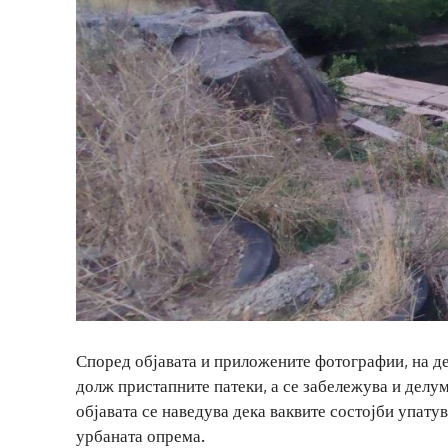
Според објавата и приложените фотографии, на де
долж пристапните патеки, а се забележува и делу
објавата се наведува дека ваквите состојби упату
урбаната опрема.