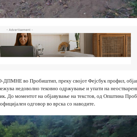
- Advertisement -
О-ДПМНЕ во Пробиштип, преку својот Фејсбук профил, обја
ележува недоволно тековно одржување и упати на неостварен
ик. До моментот на објавување на текстов, од Општина Про
 официјален одговор во врска со наводите.