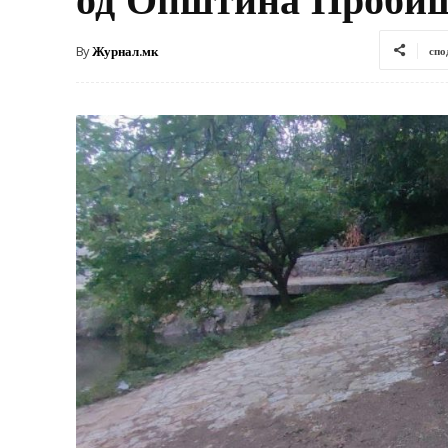
By
Журнал.мк
спо