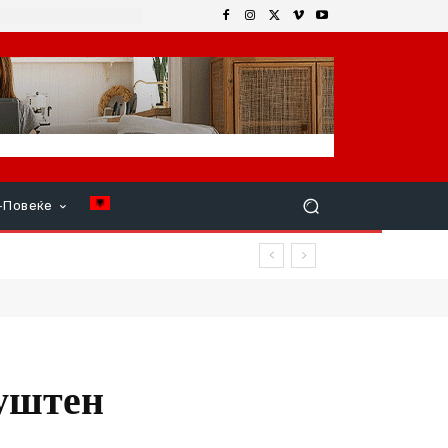
+Повеќе
пуштен