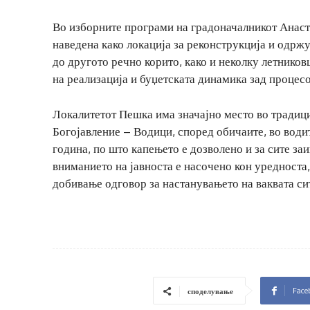
Во изборните програми на градоначалникот Анаста
наведена како локација за реконструкција и одрж
до другото речно корито, како и неколку летников
на реализација и буџетската динамика зад процесо
Локалитетот Пешка има значајно место во традици
Богојавление – Водици, според обичаите, во води
година, по што капењето е дозволено и за сите за
вниманието на јавноста е насочено кон уредноста
добивање одговор за настанувањето на ваквата си
Face
споделување