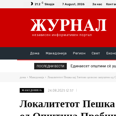
C
21.2
Skopje
7 August, 2026
За нас
Конта
независен информативен портал
Дома
Македонија
Регион
Свет
Екон
Единаесет општини сè уште
Повторно скок на цената
ПОСЛЕДНИ ВЕСТИ
дома
Македонија
Локалитетот Пешка кај Злетово целосно запуштен од
24.08.2025 12:57
МАКЕДОНИЈА
Локалитетот Пешка 
од Општина Проби