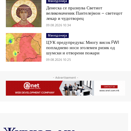
Македонија
Денеска се празнува Светиот
великомаченик Пантелејмон – светецот
лекар и чудотворец
09.08.2026 10:34
Македонија
ЦУК предупредува: Многу висок FWI
попладнево носи зголемен ризик од
шумски и отворени пожари
09.08.2026 10:25
- Advertisement -