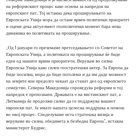
на реформскиот процес како основа за напредок на
европскиот пат. Тој истакна дека проширувањето на
Европската Унија мора да остане врвен политички приоритет
и оцени дека актуелниот геополитички момент бара нова
динамика во политиката на проширување.
„Од 1 јануари го преземаме претседавањето со Советот на
Европската Унија, а политиката на проширување ќе биде
еден од нашите врвни приоритети. Верувам во силна
Европска Унија како силен геостратешки актер. За Европа да
биде посилна, мора да биде поголема и да им даде можност
на земјите кои предолго чекаат да станат дел од европското
семејство. Северна Македонија спроведува реформи и тој
напредок е препознаен. Државата е на вистинскиот пат, а
Литванија ќе продолжи силно да го поддржува вашиот
европски пат. Ја имате нашата целосна поддршка и помош
во овој процес. Споделуваме иста стратешка визија и
веруваме во силна, обединета и безбедна Европа“, истакна
министерот Будрис.