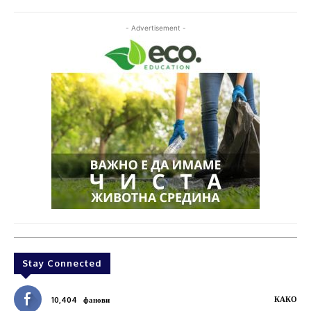
- Advertisement -
Stay Connected
КАКО
10,404
фанови