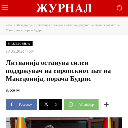
дома
Македонија
Литванија останува силен поддржувач на европскиот пат на
Македонија, порача Будрис
МАКЕДОНИЈА
29.06.2026 11:59
Литванија останува силен
поддржувач на европскиот пат на
Македонија, порача Будрис
By
XH M
Facebook
X
WhatsApp