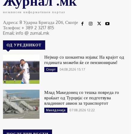
Журнал .мк
независен информативен портал
Адреса: 8 Ударна Бригада 20б, Скопје
Телефон: + 389 2 3217 815
Email: info @ zurnal.mk
ОД УРЕДНИКОТ
Нејмар со шокантна изјава: На крајот од
годината можеби ќе се пензионирам!
04.08.2026 15:17
Спорт
Млад Македонец со тешка повреда го
враќаат од Турција: се подготвува
владиниот авион за транспортот
07.08.2026 12:22
Македонија