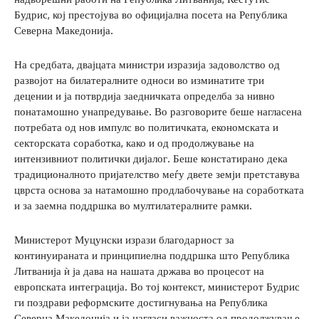
Будрис, кој престојува во официјална посета на Република
Северна Македонија.
На средбата, двајцата министри изразија задоволство од
развојот на билатералните односи во изминатите три
децении и ја потврдија заедничката определба за нивно
понатамошно унапредување. Во разговорите беше нагласена
потребата од нов импулс во политичката, економската и
секторската соработка, како и од продолжување на
интензивниот политички дијалог. Беше констатирано дека
традиционалното пријателство меѓу двете земји претставува
цврста основа за натамошно продлабочување на соработката
и за заемна поддршка во мултилатералните рамки.
Министерот Муцунски изрази благодарност за
континуираната и принципиелна поддршка што Република
Литванија ѝ ја дава на нашата држава во процесот на
европската интеграција. Во тој контекст, министерот Будрис
ги поздрави реформските достигнувања на Република
Северна Македонија и ја нагласи важноста од продолжување