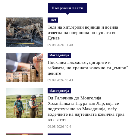
Поврзани вести
Свет
Тела на хитлерови војници и возила
излегоа на површина по сушата во
Дунав
09.08.2026 11:40
Македонија
Поскапеа алкохолот, цигарите и
забавата, но храната конечно ги „смири“
цените
09.08.2026 10:43
Македонија
Од Галичник до Монголија –
Холанѓанката Лаура ван Лар, која се
подготвуваше во Македонија, меѓу
водечките на најтешката коњичка трка
во светот
09.08.2026 10:41