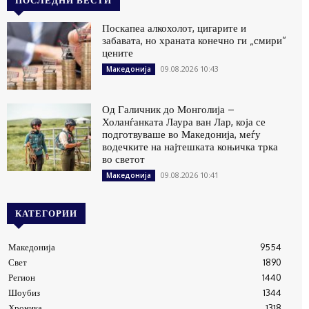
ПОСЛЕДНИ ВЕСТИ
Поскапеа алкохолот, цигарите и
забавата, но храната конечно ги „смири“
цените
09.08.2026 10:43
Македонија
Од Галичник до Монголија –
Холанѓанката Лаура ван Лар, која се
подготвуваше во Македонија, меѓу
водечките на најтешката коњичка трка
во светот
09.08.2026 10:41
Македонија
КАТЕГОРИИ
Македонија
9554
Свет
1890
Регион
1440
Шоубиз
1344
Хроника
1318