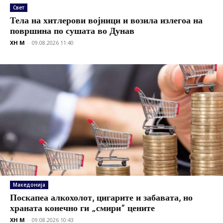
Свет
Тела на хитлерови војници и возила излегоа на
површина по сушата во Дунав
XH M
-
09.08.2026 11:40
Македонија
Поскапеа алкохолот, цигарите и забавата, но
храната конечно ги „смири“ цените
XH M
-
09.08.2026 10:43