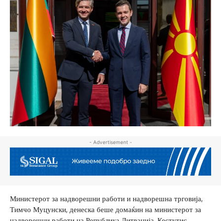
- Advertisement -
Министерот за надворешни работи и надворешна трговија,
Тимчо Муцунски, денеска беше домаќин на министерот за
надворешни работи на Република Литванија, Кестутис