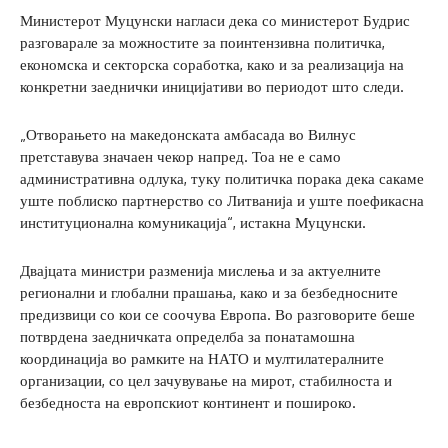
Министерот Муцунски нагласи дека со министерот Будрис
разговарале за можностите за поинтензивна политичка,
економска и секторска соработка, како и за реализација на
конкретни заеднички иницијативи во периодот што следи.
„Отворањето на македонската амбасада во Вилнус
претставува значаен чекор напред. Тоа не е само
административна одлука, туку политичка порака дека сакаме
уште поблиско партнерство со Литванија и уште поефикасна
институционална комуникација“, истакна Муцунски.
Двајцата министри разменија мислења и за актуелните
регионални и глобални прашања, како и за безбедносните
предизвици со кои се соочува Европа. Во разговорите беше
потврдена заедничката определба за понатамошна
координација во рамките на НАТО и мултилатералните
организации, со цел зачувување на мирот, стабилноста и
безбедноста на европскиот континент и пошироко.