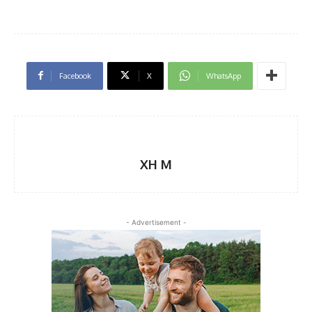
Facebook
X
WhatsApp
XH M
- Advertisement -