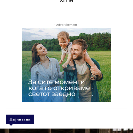
XH M
- Advertisement -
Најчитани