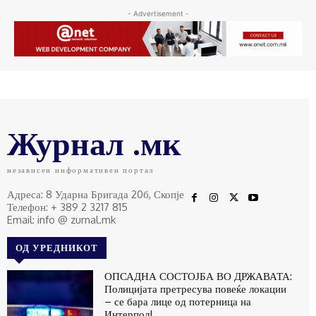
- Advertisement -
Журнал .мк
независен информативен портал
Адреса: 8 Ударна Бригада 20б, Скопје
Телефон: + 389 2 3217 815
Email: info @ zurnal.mk
ОД УРЕДНИКОТ
ОПСАДНА СОСТОЈБА ВО ДРЖАВАТА:
Полицијата претресува повеќе локации
– се бара лице од потерница на
Интерпол!