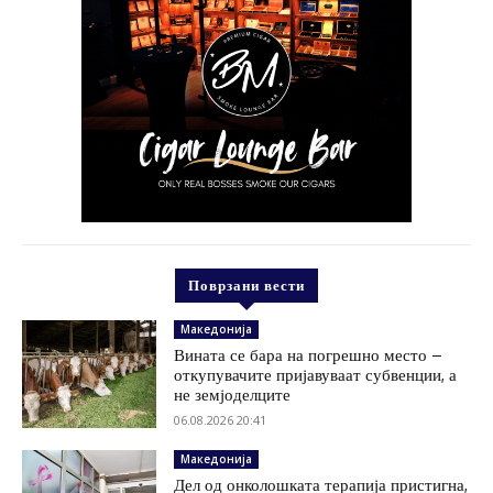
Поврзани вести
Македонија
Вината се бара на погрешно место –
откупувачите пријавуваат субвенции, а
не земјоделците
06.08.2026 20:41
Македонија
Дел од онколошката терапија пристигна,