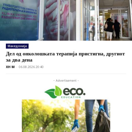
Македонија
Дел од онколошката терапија пристигна, другиот
за два дена
XH M
-
06.08.2026 20:40
- Advertisement -