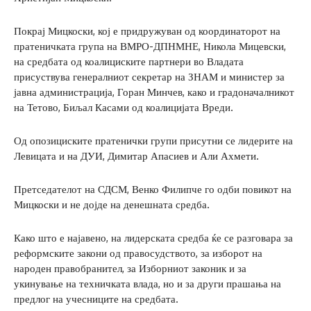
Покрај Мицкоски, кој е придружуван од координаторот на
пратеничката група на ВМРО-ДПНМНЕ, Никола Мицевски,
на средбата од коалициските партнери во Владата
присуствува генералниот секретар на ЗНАМ и министер за
јавна администрација, Горан Минчев, како и градоначалникот
на Тетово, Биљал Касами од коалицијата Вреди.
Од опозициските пратенички групи присутни се лидерите на
Левицата и на ДУИ, Димитар Апасиев и Али Ахмети.
Претседателот на СДСМ, Венко Филипче го одби повикот на
Мицкоски и не дојде на денешната средба.
Како што е најавено, на лидерската средба ќе се разговара за
реформските закони од правосудството, за изборот на
народен правобранител, за Изборниот законик и за
укинување на техничката влада, но и за други прашања на
предлог на учесниците на средбата.