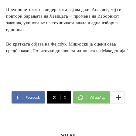
Пред почетокот на лидерската изјава даде Апасиев, кој ги
повтори барањата на Левицата – промена на Изборниот
законик, укинување на техничката влада и една изборна
единица.
Во кратката објава на Фејсбук, Мицкоски ја оцени оваа
средба како „Политички дијалог за иднината на Македонија!“.
Facebook
X
WhatsApp