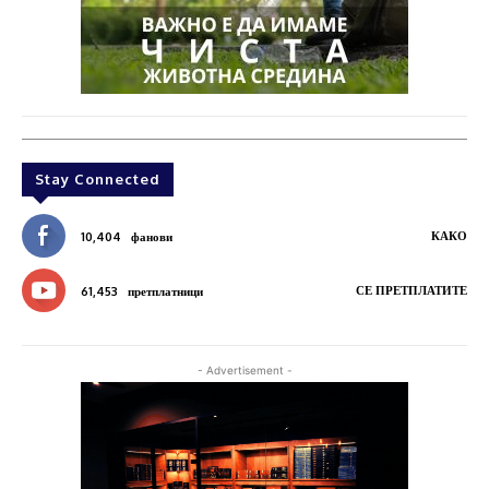
Stay Connected
КАКО
10,404
фанови
СЕ ПРЕТПЛАТИТЕ
61,453
претплатници
- Advertisement -