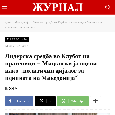
дома
Македонија
Лидерска средба во Клубот на пратеници - Мицкоски ја
оцени како „политички...
МАКЕДОНИЈА
14.01.2026 14:17
Лидерска средба во Клубот на
пратеници – Мицкоски ја оцени
како „политички дијалог за
иднината на Македонија“
By
XH M
Facebook
X
WhatsApp