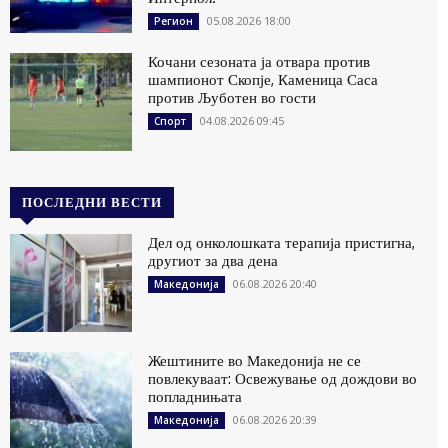
05.08.2026 18:00
Регион
Кочани сезоната ја отвара против
шампионот Скопје, Каменица Саса
против Љуботен во гости
04.08.2026 09:45
Спорт
ПОСЛЕДНИ ВЕСТИ
Дел од онколошката терапија пристигна,
другиот за два дена
06.08.2026 20:40
Македонија
Жештините во Македонија не се
повлекуваат: Освежување од дождови во
попладнињата
06.08.2026 20:39
Македонија