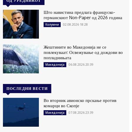
ОД УРЕДНИКОТ
Што навистина предлага француско-
германскиот Non-Paper од 2026 година
02.08.2026 18:28
Колумни
Жештините во Македонија не се
повлекуваат: Освежување од дождови во
попладнињата
06.08.2026 20:39
Македонија
ПОСЛЕДНИ ВЕСТИ
Во вторник авионско прскање против
комарци во Скопје
07.08.2026 23:39
Македонија