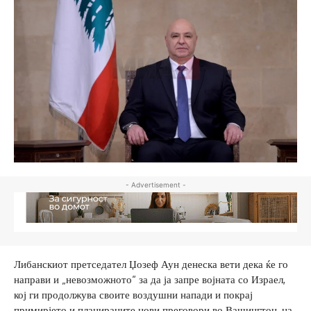
- Advertisement -
Либанскиот претседател Џозеф Аун денеска вети дека ќе го
направи и „невозможното“ за да ја запре војната со Израел,
кој ги продолжува своите воздушни напади и покрај
примирјето и планираните нови преговори во Вашингтон, на