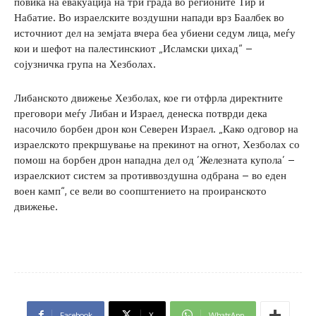
повика на евакуација на три града во регионите Тир и
Набатие. Во израелските воздушни напади врз Баалбек во
источниот дел на земјата вчера беа убиени седум лица, меѓу
кои и шефот на палестинскиот „Исламски џихад“ –
сојузничка група на Хезболах.
Либанското движење Хезболах, кое ги отфрла директните
преговори меѓу Либан и Израел, денеска потврди дека
насочило борбен дрон кон Северен Израел. „Како одговор на
израелското прекршување на прекинот на огнот, Хезболах со
помош на борбен дрон нападна дел од ’Железната купола’ –
израелскиот систем за противвоздушна одбрана – во еден
воен камп“, се вели во соопштението на проиранското
движење.
Facebook
X
WhatsApp