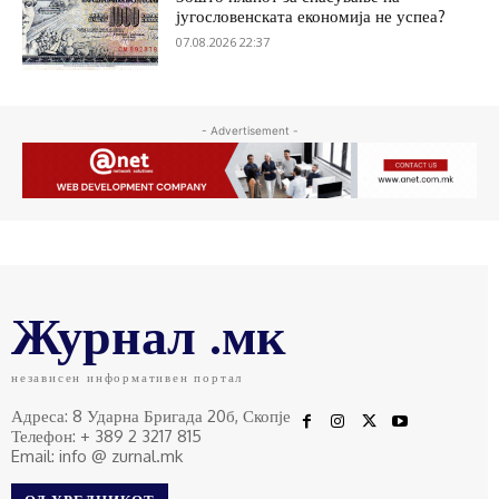
југословенската економија не успеа?
07.08.2026 22:37
- Advertisement -
Журнал .мк
независен информативен портал
Адреса: 8 Ударна Бригада 20б, Скопје
Телефон: + 389 2 3217 815
Email: info @ zurnal.mk