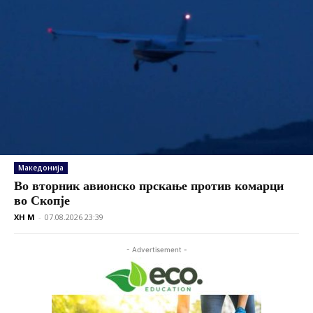
Македонија
Во вторник авионско прскање против комарци
во Скопје
XH M
-
07.08.2026 23:39
- Advertisement -