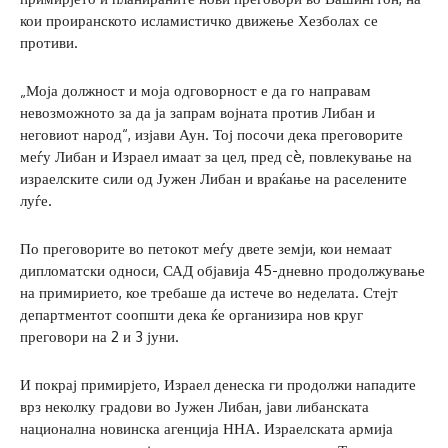
кои проиранското исламистичко движење Хезболах се
противи.
„Моја должност и моја одговорност е да го направам
невозможното за да ја запрам војната против Либан и
неговиот народ“, изјави Аун. Тој посочи дека преговорите
меѓу Либан и Израел имаат за цел, пред сè, повлекување на
израелските сили од Јужен Либан и враќање на раселените
луѓе.
По преговорите во петокот меѓу двете земји, кои немаат
дипломатски односи, САД објавија 45-дневно продолжување
на примирието, кое требаше да истече во неделата. Стејт
департментот соопшти дека ќе организира нов круг
преговори на 2 и 3 јуни.
И покрај примирјето, Израел денеска ги продолжи нападите
врз неколку градови во Јужен Либан, јави либанската
национална новинска агенција ННА. Израелската армија