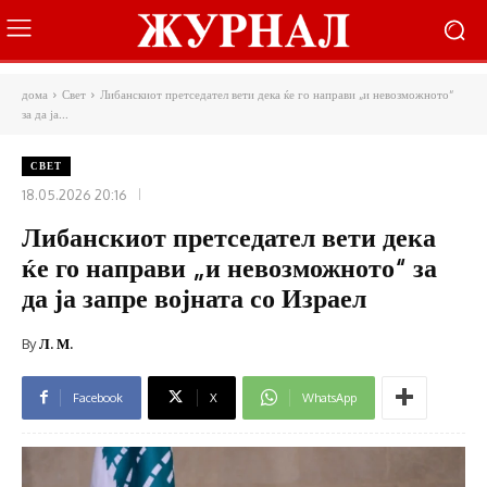
дома
Свет
Либанскиот претседател вети дека ќе го направи „и невозможното“
за да ја...
СВЕТ
18.05.2026 20:16
Либанскиот претседател вети дека
ќе го направи „и невозможното“ за
да ја запре војната со Израел
By
Л. М.
Facebook
X
WhatsApp