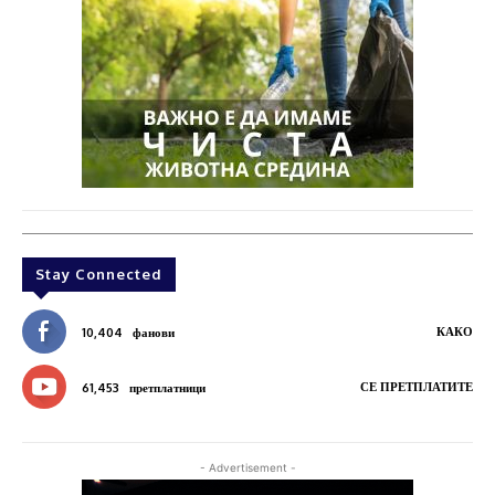
Stay Connected
КАКО
10,404
фанови
СЕ ПРЕТПЛАТИТЕ
61,453
претплатници
- Advertisement -