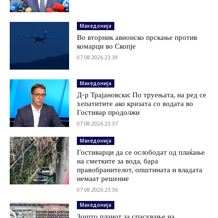
Македонија
Во вторник авионско прскање против
комарци во Скопје
07.08.2026 23:39
Македонија
Д-р Трајановски: По труењата, на ред се
хепатитите ако кризата со водата во
Гостивар продолжи
07.08.2026 23:37
Македонија
Гостиварци да се ослободат од плаќање
на сметките за вода, бара
правобранителот, општината и владата
немаат решение
07.08.2026 23:36
Македонија
Зошто планот за спасување на