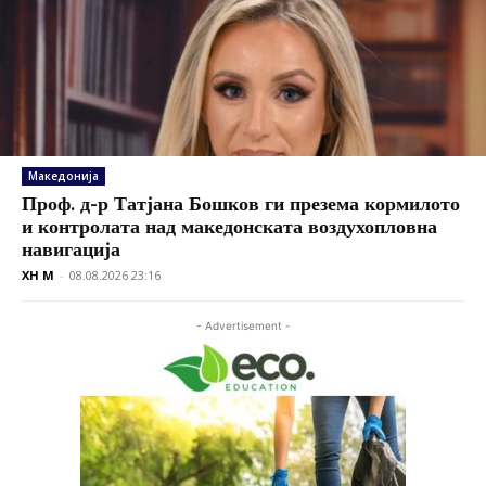
Македонија
Проф. д-р Татјана Бошков ги презема кормилото
и контролата над македонската воздухопловна
навигација
XH M
-
08.08.2026 23:16
- Advertisement -