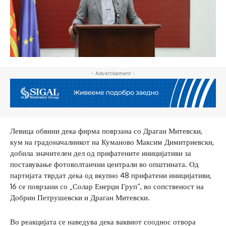
- Advertisement -
Левица обвини дека фирма поврзана со Драган Митевски,
кум на градоначалникот на Куманово Максим Димитриевски,
добила значителен дел од прифатените иницијативи за
поставување фотоволтаични централи во општината. Од
партијата тврдат дека од вкупно 48 прифатени иницијативи,
16 се поврзани со „Солар Енерџи Груп“, во сопственост на
Добрин Петрушевски и Драган Митевски.
Во реакцијата се наведува дека ваквиот сооднос отвора