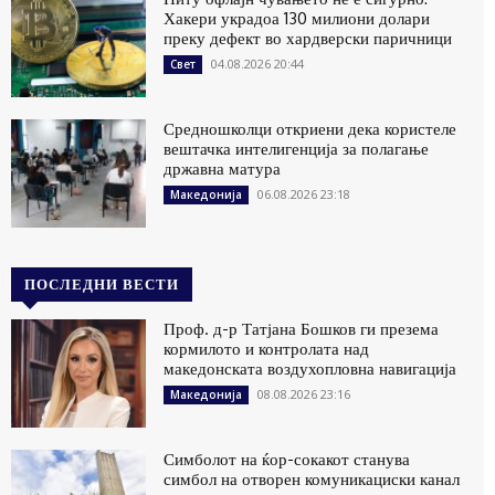
Хакери украдоа 130 милиони долари
преку дефект во хардверски паричници
04.08.2026 20:44
Свет
Средношколци откриени дека користеле
вештачка интелигенција за полагање
државна матура
06.08.2026 23:18
Македонија
ПОСЛЕДНИ ВЕСТИ
Проф. д-р Татјана Бошков ги презема
кормилото и контролата над
македонската воздухопловна навигација
08.08.2026 23:16
Македонија
Симболот на ќор-сокакот станува
симбол на отворен комуникациски канал