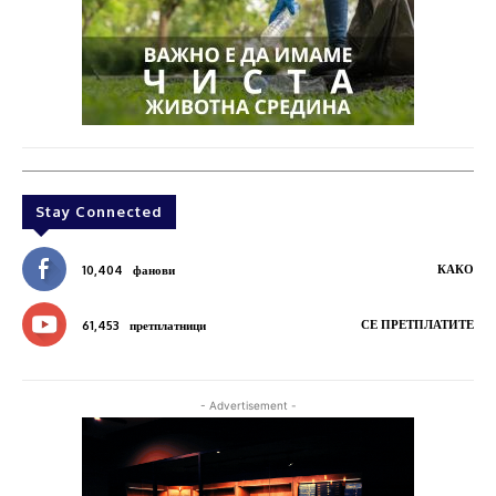
Stay Connected
КАКО
10,404
фанови
СЕ ПРЕТПЛАТИТЕ
61,453
претплатници
- Advertisement -