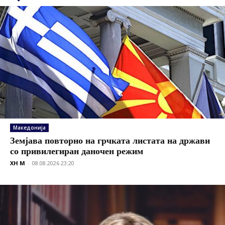
Македонија
Земјава повторно на грчката листата на држави
со привилегиран даночен режим
XH M
-
08.08.2026 23:20