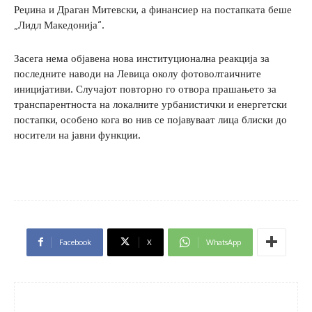
Реџина и Драган Митевски, а финансиер на постапката беше
„Лидл Македонија“.
Засега нема објавена нова институционална реакција за
последните наводи на Левица околу фотоволтаичните
иницијативи. Случајот повторно го отвора прашањето за
транспарентноста на локалните урбанистички и енергетски
постапки, особено кога во нив се појавуваат лица блиски до
носители на јавни функции.
Facebook
X
WhatsApp