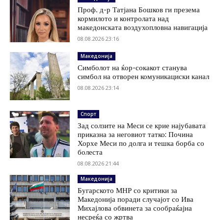
Проф. д-р Татјана Бошков ги презема
кормилото и контролата над
македонската воздухопловна навигација
08.08.2026 23:16
Македонија
Симболот на ќор-сокакот станува
симбол на отворен комуникациски канал
08.08.2026 23:14
Спорт
Зад солзите на Меси се крие најубавата
приказна за неговиот татко: Почина
Хорхе Меси по долга и тешка борба со
болеста
08.08.2026 21:44
Македонија
Бугарското МНР со критики за
Македонија поради случајот со Ива
Михајлова обвинета за сообраќајна
несреќа со жртва