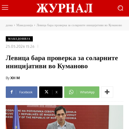
дома
Македонија
Левица бара проверка за соларните иницијативи во Куманово
МАКЕДОНИЈА
25.05.2026 15:26
Левица бара проверка за соларните
иницијативи во Куманово
By
XH M
Facebook
X
WhatsApp