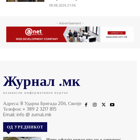
08.08.2026 21:06
- Advertisement -
Журнал .мк
независен информативен портал
Адреса: 8 Ударна Бригада 20б, Скопје
Телефон: + 389 2 3217 815
Email: info @ zurnal.mk
ОД УРЕДНИКОТ
Ниту офлајн чувањето не е сигурно: