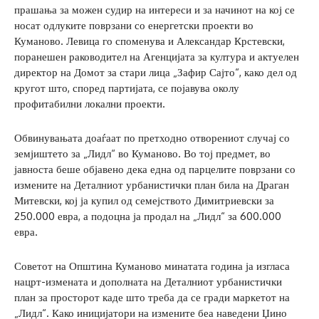
прашања за можен судир на интереси и за начинот на кој се
носат одлуките поврзани со енергетски проекти во
Куманово. Левица го споменува и Александар Крстевски,
поранешен раководител на Агенцијата за култура и актуелен
директор на Домот за стари лица „Зафир Сајто“, како дел од
кругот што, според партијата, се појавува околу
профитабилни локални проекти.
Обвинувањата доаѓаат по претходно отворениот случај со
земјиштето за „Лидл“ во Куманово. Во тој предмет, во
јавноста беше објавено дека една од парцелите поврзани со
измените на Деталниот урбанистички план била на Драган
Митевски, кој ја купил од семејството Димитриевски за
250.000 евра, а подоцна ја продал на „Лидл“ за 600.000
евра.
Советот на Општина Куманово минатата година ја изгласа
нацрт-измената и дополната на Деталниот урбанистички
план за просторот каде што треба да се гради маркетот на
„Лидл“. Како иницијатори на измените беа наведени Џино