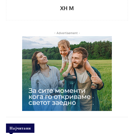
XH M
- Advertisement -
Најчитани