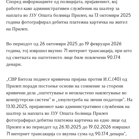
Според информациите од полицијата, пријавениот, кој
работел како административен службеник на шалтер за
наплата во ЈЗУ Општа болница Прилеп, на 13 октомври 2025
година фотографирал дебитна платежна картичка на жител
на Прилеп.
Во периодот од 26 октомври 2025 до 19 февруари 2026
година, тој извршил вкупно 71 интернет трансакција, при што
од сметката на оштетеното лице биле повлечени 90.174
денари.
„СВР Битола поднесе кривична пријава против И.С.(40) од
Прилеп поради постоење основи на сомнение за сторени
кривични дела „оштетување и неовластено навлегување во
компјутерски систем“ и „злоупотреба на лични податоци“. На
13.10.2025, пријавениот како административен службеник на
шалтер за наплата во ЈЗУ Општа болница Прилеп
фотографирал дебитна платежна картичка на едно лице од
Прилеп и во периодот од 26.10.2025 до 19.02.2026 извршил
71 интернет трансакција со вкупна сума од 90.174 денари“,