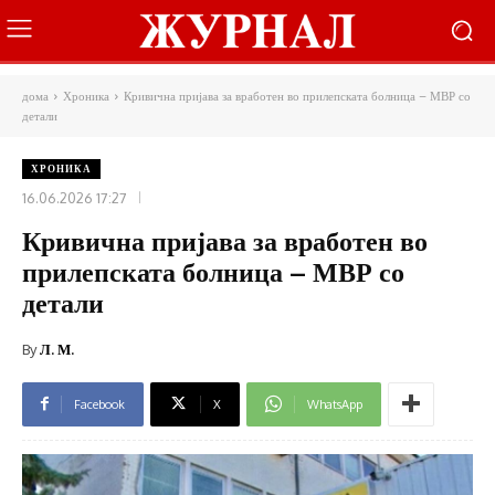
дома
Хроника
Кривична пријава за вработен во прилепската болница – МВР со
детали
ХРОНИКА
16.06.2026 17:27
Кривична пријава за вработен во
прилепската болница – МВР со
детали
By
Л. М.
Facebook
X
WhatsApp