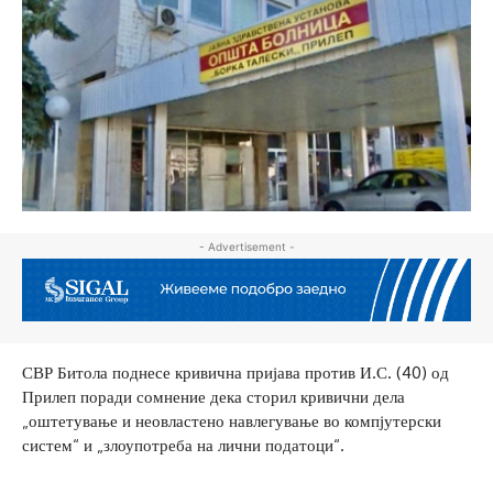
- Advertisement -
СВР Битола поднесе кривична пријава против И.С. (40) од
Прилеп поради сомнение дека сторил кривични дела
„оштетување и неовластено навлегување во компјутерски
систем“ и „злоупотреба на лични податоци“.