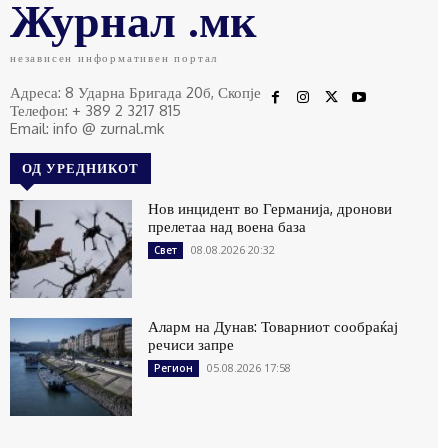
Журнал .мк
независен информативен портал
Адреса: 8 Ударна Бригада 20б, Скопје
Телефон: + 389 2 3217 815
Email: info @ zurnal.mk
ОД УРЕДНИКОТ
Нов инцидент во Германија, дронови
прелетаа над воена база
08.08.2026 20:32
Свет
Аларм на Дунав: Товарниот сообраќај
речиси запре
05.08.2026 17:58
Регион