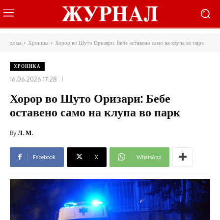
дома
Хроника
Хорор во Шуто Оризари: Бебе оставено само на клупа во парк
ХРОНИКА
16.06.2026 17:28
Хорор во Шуто Оризари: Бебе
оставено само на клупа во парк
By
Л. М.
Facebook
X
WhatsApp