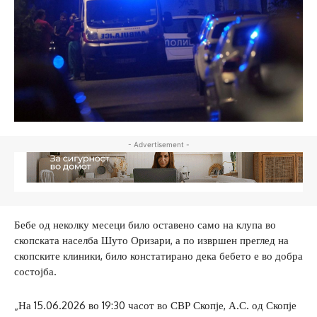
- Advertisement -
Бебе од неколку месеци било оставено само на клупа во
скопската населба Шуто Оризари, а по извршен преглед на
скопските клиники, било констатирано дека бебето е во добра
состојба.
„На 15.06.2026 во 19:30 часот во СВР Скопје, А.С. од Скопје