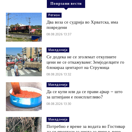
Поврзани вести
Регион
Два воза се судрија во Хрватска, има
повредени
08.08.2026 13:37
Македонија
Се додека не се зголемат откупните
цени не се откажуваме: Земјоделците го
блокираа центарот на Струмица
08.08.2026 13:32
Македонија
Да се купи или да се прави ајвар – што
за штипјани е поисплатливо?
08.08.2026 13:30
Македонија
Потребно е време за водата во Гостивар
да се прогласи за чиста за пиење, рече