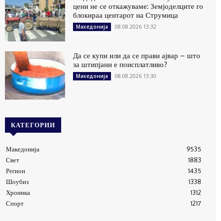
цени не се откажуваме: Земјоделците го
блокираа центарот на Струмица
08.08.2026 13:32
Македонија
Да се купи или да се прави ајвар – што
за штипјани е поисплатливо?
08.08.2026 13:30
Македонија
КАТЕГОРИИ
Македонија
9535
Свет
1883
Регион
1435
Шоубиз
1338
Хроника
1312
Спорт
1217