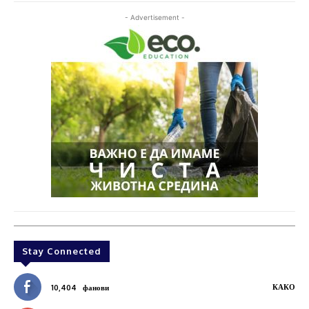
- Advertisement -
Stay Connected
КАКО
10,404
фанови