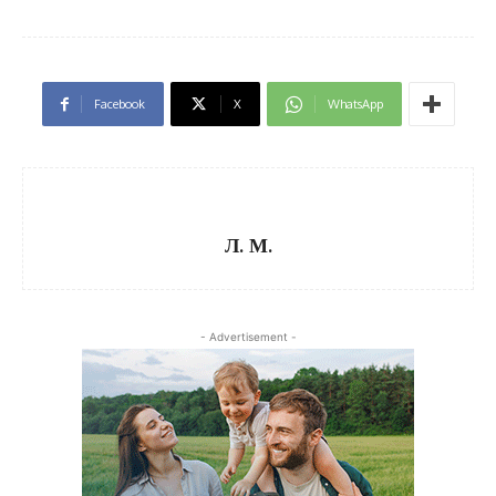
Facebook
X
WhatsApp
Л. М.
- Advertisement -