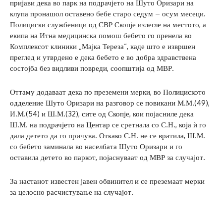
пријави дека во парк на подрачјето на Шуто Оризари на
клупа пронашол оставено бебе старо седум – осум месеци.
Полициски службеници од СВР Скопје излегле на местото, а
екипа на Итна медицинска помош бебето го пренела во
Комплексот клиники „Мајка Тереза“, каде што е извршен
преглед и утврдено е дека бебето е во добра здравствена
состојба без видливи повреди, соопштија од МВР.
Оттаму додаваат дека по преземени мерки, во Полициското
одделение Шуто Оризари на разговор се повикани М.М.(49),
И.М.(54) и Ш.М.(32), сите од Скопје, кои појасниле дека
Ш.М. на подрачјето на Центар се сретнала со С.Н., која ѝ го
дала детето да го причува. Откако С.Н. не се вратила, Ш.М.
со бебето заминала во населбата Шуто Оризари и го
оставила детето во паркот, појаснуваат од МВР за случајот.
За настанот известен јавен обвинител и се преземаат мерки
за целосно расчистување на случајот.