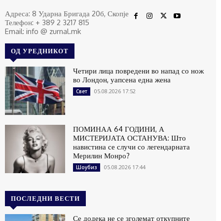
Адреса: 8 Ударна Бригада 20б, Скопје
Телефон: + 389 2 3217 815
Email: info @ zurnal.mk
ОД УРЕДНИКОТ
Четири лица повредени во напад со нож
во Лондон, уапсена една жена
05.08.2026 17:52
Свет
ПОМИНАА 64 ГОДИНИ, А
МИСТЕРИЈАТА ОСТАНУВА: Што
навистина се случи со легендарната
Мерилин Монро?
05.08.2026 17:44
Шоубиз
ПОСЛЕДНИ ВЕСТИ
Се додека не се зголемат откупните