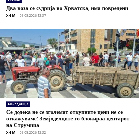
Регион
Два воза се судрија во Хрватска, има повредени
XH M
-
08.08.2026 13:37
Македонија
Се додека не се зголемат откупните цени не се
откажуваме: Земјоделците го блокираа центарот
на Струмица
XH M
-
08.08.2026 13:32