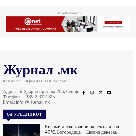
- Advertisement -
Журнал .мк
независен информативен портал
Адреса: 8 Ударна Бригада 20б, Скопје
Телефон: + 389 2 3217 815
Email: info @ zurnal.mk
ОД УРЕДНИКОТ
Километарски колони на пеколни над
40°C, Богородица – Евзони денеска