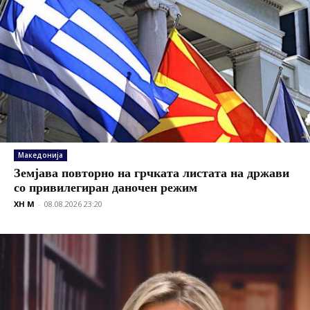
Македонија
Земјава повторно на грчката листата на држави
со привилегиран даночен режим
XH M
-
08.08.2026 23:20