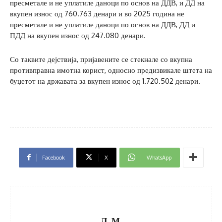
пресметале и не уплатиле даноци по основ на ДДВ, и ДД на
вкупен износ од 760.763 денари и во 2025 година не
пресметале и не уплатиле даноци по основ на ДДВ, ДД и
ПДД на вкупен износ од 247.080 денари.
Со таквите дејствија, пријавените се стекнале со вкупна
противправна имотна корист, односно предизвикале штета на
буџетот на државата за вкупен износ од 1.720.502 денари.
Facebook
X
WhatsApp
Л. М.