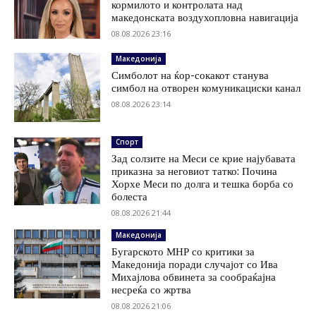
кормилото и контролата над
македонската воздухопловна навигација
08.08.2026 23:16
Македонија
Симболот на ќор-сокакот станува
симбол на отворен комуникациски канал
08.08.2026 23:14
Спорт
Зад солзите на Меси се крие најубавата
приказна за неговиот татко: Почина
Хорхе Меси по долга и тешка борба со
болеста
08.08.2026 21:44
Македонија
Бугарското МНР со критики за
Македонија поради случајот со Ива
Михајлова обвинета за сообраќајна
несреќа со жртва
08.08.2026 21:06