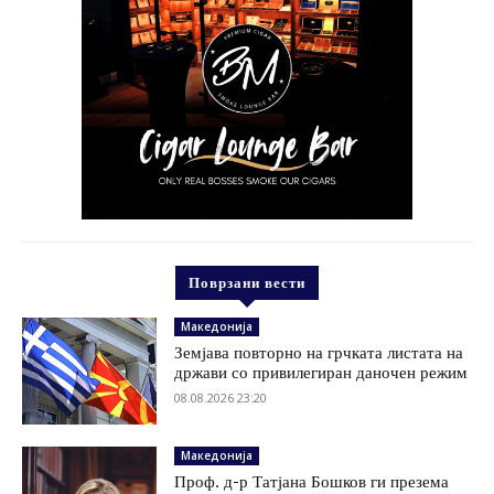
Поврзани вести
Македонија
Земјава повторно на грчката листата на
држави со привилегиран даночен режим
08.08.2026 23:20
Македонија
Проф. д-р Татјана Бошков ги презема