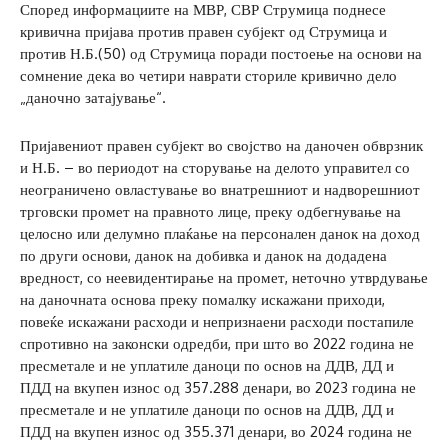
Според информациите на МВР, СВР Струмица поднесе
кривична пријава против правен субјект од Струмица и
против Н.Б.(50) од Струмица поради постоење на основи на
сомнение дека во четири наврати сториле кривично дело
„даночно затајување“.
Пријавениот правен субјект во својство на даночен обврзник
и Н.Б. – во периодот на сторување на делото управител со
неограничено овластување во внатрешниот и надворешниот
трговски промет на правното лице, преку одбегнување на
целосно или делумно плаќање на персонален данок на доход
по други основи, данок на добивка и данок на додадена
вредност, со неевидентирање на промет, неточно утврдување
на даночната основа преку помалку искажани приходи,
повеќе искажани расходи и непризнаени расходи постапиле
спротивно на законски одредби, при што во 2022 година не
пресметале и не уплатиле даноци по основ на ДДВ, ДД и
ПДД на вкупен износ од 357.288 денари, во 2023 година не
пресметале и не уплатиле даноци по основ на ДДВ, ДД и
ПДД на вкупен износ од 355.371 денари, во 2024 година не