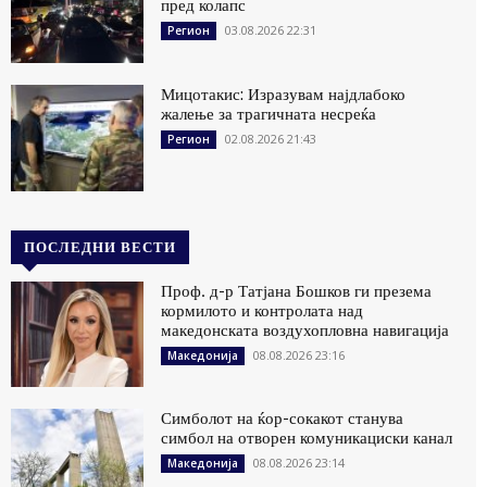
пред колапс
03.08.2026 22:31
Регион
Мицотакис: Изразувам најдлабоко
жалење за трагичната несреќа
02.08.2026 21:43
Регион
ПОСЛЕДНИ ВЕСТИ
Проф. д-р Татјана Бошков ги презема
кормилото и контролата над
македонската воздухопловна навигација
08.08.2026 23:16
Македонија
Симболот на ќор-сокакот станува
симбол на отворен комуникациски канал
08.08.2026 23:14
Македонија