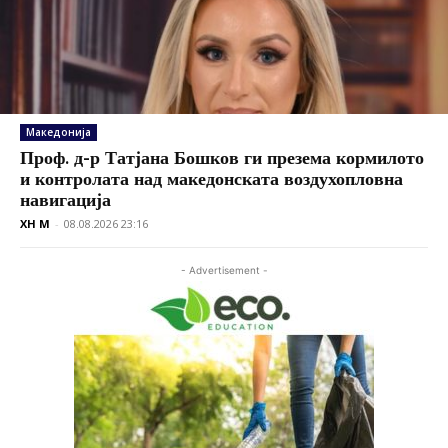
Македонија
Проф. д-р Татјана Бошков ги презема кормилото
и контролата над македонската воздухопловна
навигација
XH M
-
08.08.2026 23:16
- Advertisement -