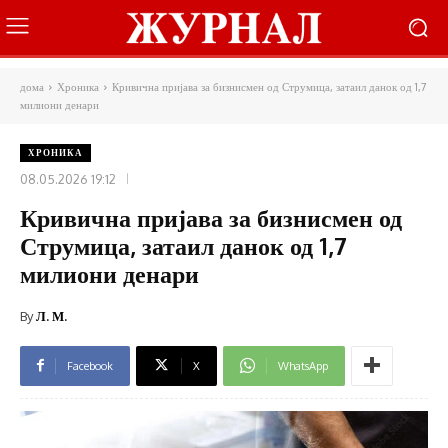
дома
Хроника
Кривична пријава за бизнисмен од Струмица, затаил данок од 1,7
милиони денари
ХРОНИКА
08.05.2026 19:12
Кривична пријава за бизнисмен од
Струмица, затаил данок од 1,7
милиони денари
By
Л. М.
Facebook
X
WhatsApp