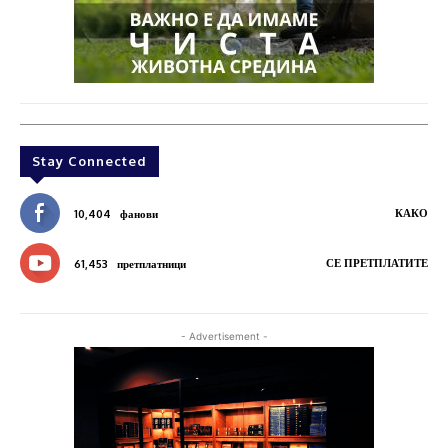
Stay Connected
КАКО
10,404
фанови
СЕ ПРЕТПЛАТИТЕ
61,453
претплатници
- Advertisement -