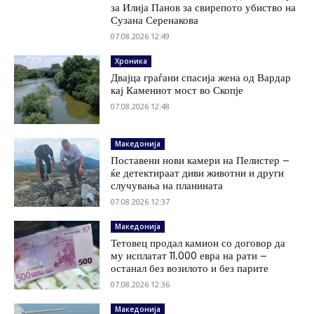
за Илија Панов за свирепото убиство на
Сузана Серенакова
07.08.2026 12:49
Хроника
Двајца граѓани спасија жена од Вардар
кај Камениот мост во Скопје
07.08.2026 12:48
Македонија
Поставени нови камери на Пелистер –
ќе детектираат диви животни и други
случувања на планината
07.08.2026 12:37
Македонија
Тетовец продал камион со договор да
му исплатат 11.000 евра на рати –
останал без возилото и без парите
07.08.2026 12:36
Македонија