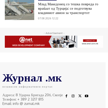
Млад Македонец со тешка повреда го
враќаат од Турција: се подготвува
владиниот авион за транспортот
07.08.2026 12:22
- Advertisement -
Журнал .мк
независен информативен портал
Адреса: 8 Ударна Бригада 20б, Скопје
Телефон: + 389 2 3217 815
Email: info @ zurnal.mk