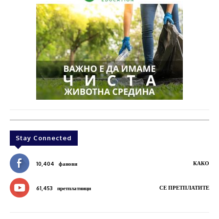
Stay Connected
КАКО
10,404
фанови
СЕ ПРЕТПЛАТИТЕ
61,453
претплатници