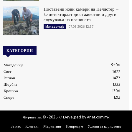
Поставени нови камери на Пелистер –
ќе детектираат диви животни и други
случувања на планината
07.08.2026 12:37
Македонија
КАТЕГОРИИ
Македонија
9506
Свет
1877
Регион
1427
Шоубиз
1333
Хроника
1306
Спорт
1212
Журнал .мк © - 2025 // Develped by Anet.com.mk
За нас
Контакт
Маркетинг
Импресум
Услови за користење