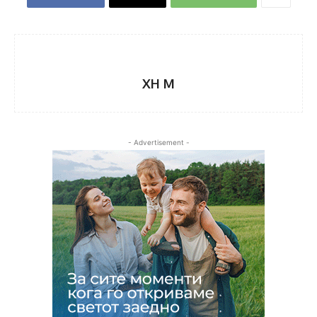
XH M
- Advertisement -