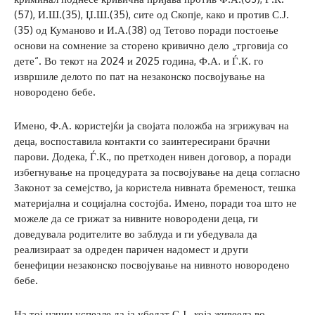
(57), И.Ш.(35), Џ.Ш.(35), сите од Скопје, како и против С.Ј.
(35) од Куманово и И.А.(38) од Тетово поради постоење
основи на сомнение за сторено кривично дело „трговија со
дете“. Во текот на 2024 и 2025 година, Ф.А. и Ѓ.К. го
извршиле делото по пат на незаконско посвојување на
новородено бебе.
Имено, Ф.А. користејќи ја својата положба на згрижувач на
деца, воспоставила контакти со заинтересирани брачни
парови. Додека, Ѓ.К., по претходен нивен договор, а поради
избегнување на процедурата за посвојување на деца согласно
Законот за семејство, ја користела нивната бременост, тешка
материјална и социјална состојба. Имено, поради тоа што не
можеле да се грижат за нивните новородени деца, ги
доведувала родителите во заблуда и ги убедувала да
реализираат за одреден паричен надомест и други
бенефиции незаконско посвојување на нивното новородено
бебе.
На тој начин успеале да ја убедат С.Ј., која живеела во