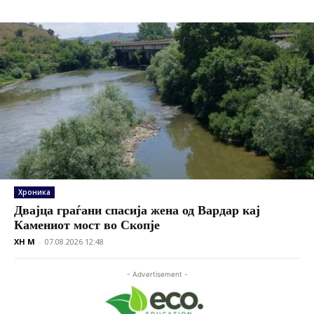
Хроника
Двајца граѓани спасија жена од Вардар кај
Камениот мост во Скопје
XH M
-
07.08.2026 12:48
- Advertisement -