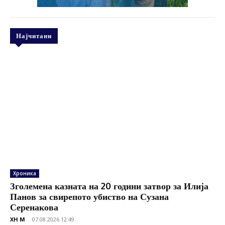
Најчитани
Хроника
Зголемена казната на 20 години затвор за Илија
Панов за свирепото убиство на Сузана
Серенакова
XH M
-
07.08.2026 12:49