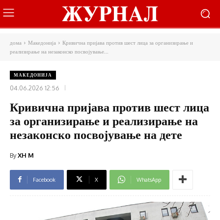
дома
Македонија
Кривична пријава против шест лица за организирање и
реализирање на незаконско посвојување...
МАКЕДОНИЈА
04.06.2026 12:56
Кривична пријава против шест лица
за организирање и реализирање на
незаконско посвојување на дете
By
XH M
Facebook
X
WhatsApp