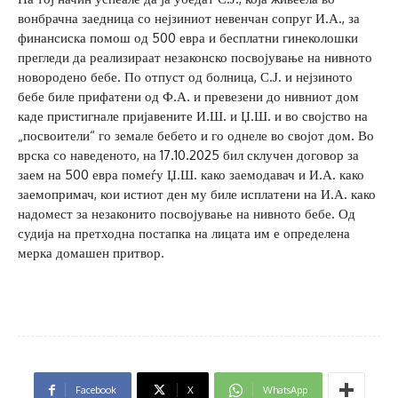
вонбрачна заедница со нејзиниот невенчан сопруг И.А., за
финансиска помош од 500 евра и бесплатни гинеколошки
прегледи да реализираат незаконско посвојување на нивното
новородено бебе. По отпуст од болница, С.Ј. и нејзиното
бебе биле прифатени од Ф.А. и превезени до нивниот дом
каде пристигнале пријавените И.Ш. и Џ.Ш. и во својство на
„посвоители“ го земале бебето и го однеле во својот дом. Во
врска со наведеното, на 17.10.2025 бил склучен договор за
заем на 500 евра помеѓу Џ.Ш. како заемодавач и И.А. како
заемопримач, кои истиот ден му биле исплатени на И.А. како
надомест за незаконито посвојување на нивното бебе. Од
судија на претходна постапка на лицата им е определена
мерка домашен притвор.
Facebook
X
WhatsApp