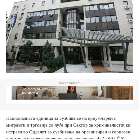
- Advertisement -
Националната единица за сузбивање на криумчарење
мигранти и трговија со луѓе при Сектор за криминалистички
истраги во Одделот за сузбивање на организиран и сериозен
криминал поднесе кривична пријава против Ф.А.(63), Ѓ.К.