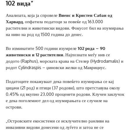
102 вида“
Анализата, која ја спровеле
Виенс и Кристен Сабан од
Харвард
, опфатила податоци за повеќе од 163.000
растителни и животински видови. Фокусот бил на изумирања
на ниво на род од 1500 година до денес.
Во изминатите 500 години изумреле
102 рода – 90
животински и 12 растителни.
Најпознати меѓу нив се
додото (Raphus), морската крава на Стелер (Hydrodamalis) и
родот Cylindraspis – џиновски желки од Маврициус.
Податоците покажуваат дека повеќето изумирања се кај
цицачи (21 род) и птици (37 родови), што претставува околу
0.45% од вкупно 23.000 проценети родови. Клучен заклучок
е дека поголемиот дел од изумирањата се случиле на
острови.
„Островските екосистеми се исклучително ранливи на
инвазивни видови донесени од луѓето и затоа не се