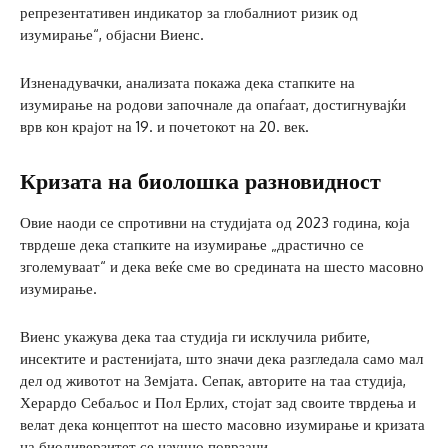
репрезентативен индикатор за глобалниот ризик од
изумирање“, објасни Виенс.
Изненадувачки, анализата покажа дека стапките на
изумирање на родови започнале да опаѓаат, достигнувајќи
врв кон крајот на 19. и почетокот на 20. век.
Кризата на биолошка разновидност
Овие наоди се спротивни на студијата од 2023 година, која
тврдеше дека стапките на изумирање „драстично се
зголемуваат“ и дека веќе сме во средината на шесто масовно
изумирање.
Виенс укажува дека таа студија ги исклучила рибите,
инсектите и растенијата, што значи дека разгледала само мал
дел од животот на Земјата. Сепак, авторите на таа студија,
Херардо Себаљос и Пол Ерлих, стојат зад своите тврдења и
велат дека концептот на шесто масовно изумирање и кризата
на биодиверзитет се научно поврзани.