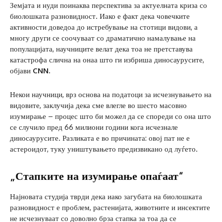
Земјата и нуди поинаква перспектива за актуелната криза со
биолошката разновидност. Иако е факт дека човечките
активности доведоа до истребување на стотици видови, а
многу други се соочуваат со драматично намалување на
популацијата, научниците велат дека тоа не претставува
катастрофа слична на онаа што ги избриша диносаурусите,
објави
CNN.
Некои научници, врз основа на податоци за исчезнувањето на
видовите, заклучија дека сме влегле во шесто масовно
изумирање – процес што би можел да се спореди со она што
се случило пред 66 милиони години кога исчезнале
диносаурусите. Разликата е во причината: овој пат не е
астероидот, туку уништувањето предизвикано од луѓето.
„Стапките на изумирање опаѓаат“
Најновата студија тврди дека иако загубата на биолошката
разновидност е проблем, растенијата, животните и инсектите
не исчезнуваат со доволно брза стапка за тоа да се