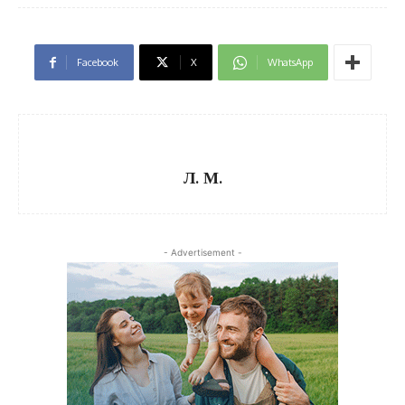
Facebook
X
WhatsApp
Л. М.
- Advertisement -