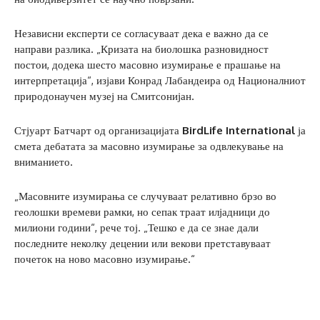
Независни експерти се согласуваат дека е важно да се
направи разлика. „Кризата на биолошка разновидност
постои, додека шесто масовно изумирање е прашање на
интерпретација“, изјави Конрад Лабандеира од Националниот
природонаучен музеј на Смитсонијан.
Стјуарт Батчарт од организацијата
BirdLife International
ја
смета дебатата за масовно изумирање за одвлекување на
вниманието.
„Масовните изумирања се случуваат релативно брзо во
геолошки времеви рамки, но сепак траат илјадници до
милиони години“, рече тој. „Тешко е да се знае дали
последните неколку децении или векови претставуваат
почеток на ново масовно изумирање.“