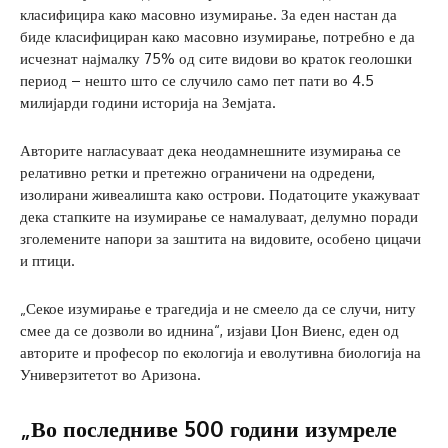
класифицира како масовно изумирање. За еден настан да
биде класифициран како масовно изумирање, потребно е да
исчезнат најмалку 75% од сите видови во краток геолошки
период – нешто што се случило само пет пати во 4.5
милијарди години историја на Земјата.
Авторите нагласуваат дека неодамнешните изумирања се
релативно ретки и претежно ограничени на одредени,
изолирани живеалишта како острови. Податоците укажуваат
дека стапките на изумирање се намалуваат, делумно поради
зголемените напори за заштита на видовите, особено цицачи
и птици.
„Секое изумирање е трагедија и не смеело да се случи, ниту
смее да се дозволи во иднина“, изјави Џон Виенс, еден од
авторите и професор по екологија и еволутивна биологија на
Универзитетот во Аризона.
„Во последниве 500 години изумреле