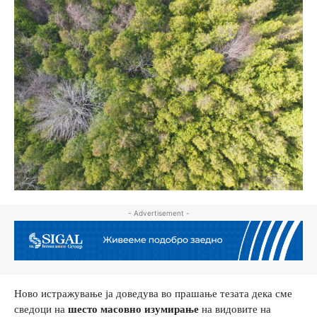
- Advertisement -
Ново истражување ја доведува во прашање тезата дека сме
сведоци на
шесто масовно изумирање
на видовите на