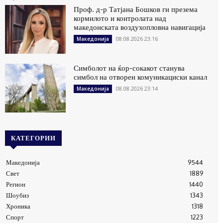
Проф. д-р Татјана Бошков ги презема
кормилото и контролата над
македонската воздухопловна навигација
08.08.2026 23:16
Македонија
Симболот на ќор-сокакот станува
симбол на отворен комуникациски канал
08.08.2026 23:14
Македонија
КАТЕГОРИИ
Македонија
9544
Свет
1889
Регион
1440
Шоубиз
1343
Хроника
1318
Спорт
1223