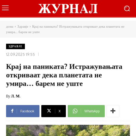
дома
Здравје
Крај на паниката? Истражувањата откриваат дека планетата не
умира… барем не уште
ЗДРАВЈЕ
12.09.2025 19:55
Крај на паниката? Истражувањата
откриваат дека планетата не
умира… барем не уште
By
Л. М.
Facebook
X
WhatsApp