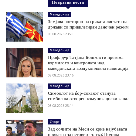
Поврзани вести
Македонија
Земјава повторно на грчката листата на
држави со привилегиран даночен режим
08.08.2026 23:20
Македонија
Проф. д-р Татјана Бошков ги презема
кормилото и контролата над
македонската воздухопловна навигација
08.08.2026 23:16
Македонија
Симболот на ќор-сокакот станува
симбол на отворен комуникациски канал
08.08.2026 23:14
Спорт
Зад солзите на Меси се крие најубавата
приказна за неговиот татко: Почина