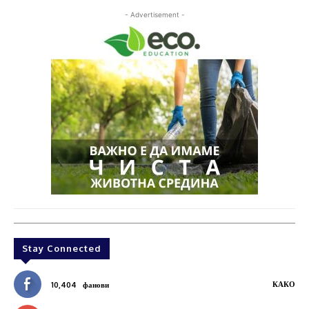
- Advertisement -
Stay Connected
КАКО
10,404
фанови