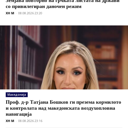
Земјава повторно на грчката листата на држави
со привилегиран даночен режим
XH M
-
08.08.2026 23:20
Македонија
Проф. д-р Татјана Бошков ги презема кормилото
и контролата над македонската воздухопловна
навигација
XH M
-
08.08.2026 23:16