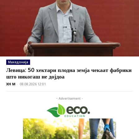
Македонија
Левица: 50 хектари плодна земја чекаат фабрики
што никогаш не дојдоа
XH M
-
08.08.2026 12:01
- Advertisement -