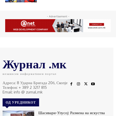
- Advertisement -
Журнал .мк
независен информативен портал
Адреса: 8 Ударна Бригада 20б, Скопје
Телефон: + 389 2 3217 815
Email: info @ zurnal.mk
ОД УРЕДНИКОТ
Шасивари-Улусој: Размена на искуства