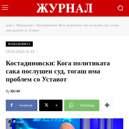
дома
Македонија
Костадиновски: Кога политиката сака послушен суд, тогаш
има проблем со Уставот
МАКЕДОНИЈА
29.05.2026 15:59
Костадиновски: Кога политиката
сака послушен суд, тогаш има
проблем со Уставот
By
XH M
Facebook
X
WhatsApp