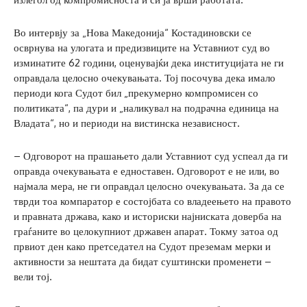
Во интервју за „Нова Македонија“ Костадиновски се
осврнува на улогата и предизвиците на Уставниот суд во
изминатите 62 години, оценувајќи дека институцијата не ги
оправдала целосно очекувањата. Тој посочува дека имало
периоди кога Судот бил „прекумерно компромисен со
политиката“, па дури и „наликувал на подрачна единица на
Владата“, но и периоди на вистинска независност.
– Одговорот на прашањето дали Уставниот суд успеал да ги
оправда очекувањата е едноставен. Одговорот е не или, во
најмала мера, не ги оправдал целосно очекувањата. За да се
тврди тоа компаратор е состојбата со владеењето на правото
и правната држава, како и историски најниската доверба на
граѓаните во целокупниот државен апарат. Токму затоа од
првиот ден како претседател на Судот преземам мерки и
активности за нештата да бидат суштински променети –
вели тој.