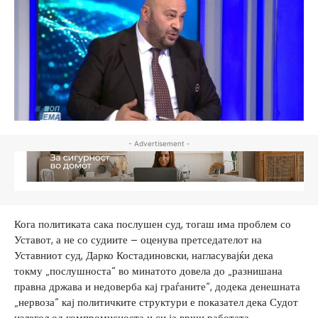
- Advertisement -
Кога политиката сака послушен суд, тогаш има проблем со
Уставот, а не со судиите – оценува претседателот на
Уставниот суд, Дарко Костадиновски, нагласувајќи дека
токму „послушноста“ во минатото довела до „разнишана
правна држава и недоверба кај граѓаните“, додека денешната
„нервоза“ кај политичките структури е показател дека Судот
излегол од компромисноста и си ја врши работата.