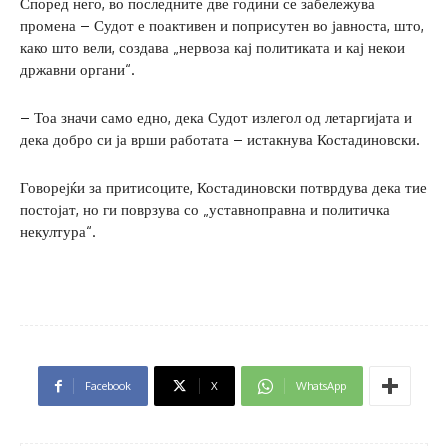
Според него, во последните две години се забележува
промена – Судот е поактивен и поприсутен во јавноста, што,
како што вели, создава „нервоза кај политиката и кај некои
државни органи“.
– Тоа значи само едно, дека Судот излегол од летаргијата и
дека добро си ја врши работата – истакнува Костадиновски.
Говорејќи за притисоците, Костадиновски потврдува дека тие
постојат, но ги поврзува со „уставноправна и политичка
некултура“.
Facebook
X
WhatsApp