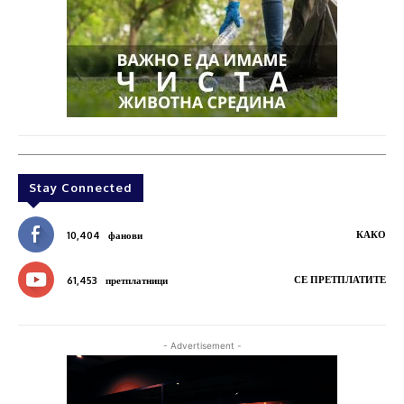
Stay Connected
КАКО
10,404
фанови
СЕ ПРЕТПЛАТИТЕ
61,453
претплатници
- Advertisement -