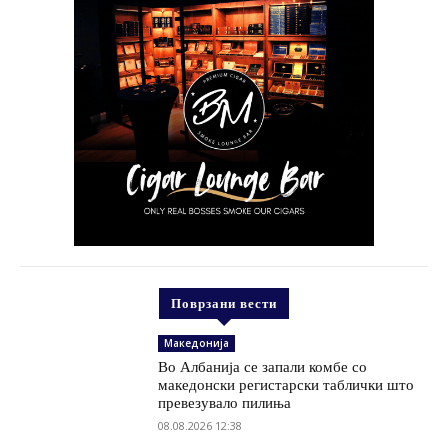
Поврзани вести
Македонија
Во Албанија се запали комбе со
македонски регистарски таблички што
превезувало пилиња
08.08.2026 12:38