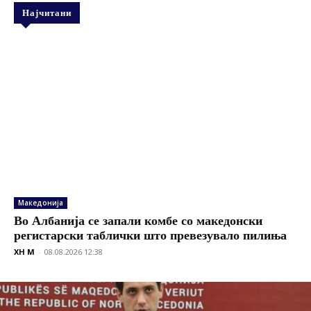
Најчитани
Македонија
Во Албанија се запали комбе со македонски
регистарски таблички што превезувало пилиња
XH M
-
08.08.2026 12:38