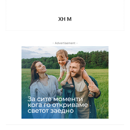
XH M
- Advertisement -