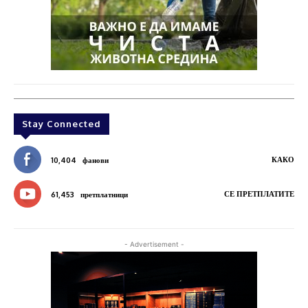
Stay Connected
КАКО
10,404
фанови
СЕ ПРЕТПЛАТИТЕ
61,453
претплатници
- Advertisement -