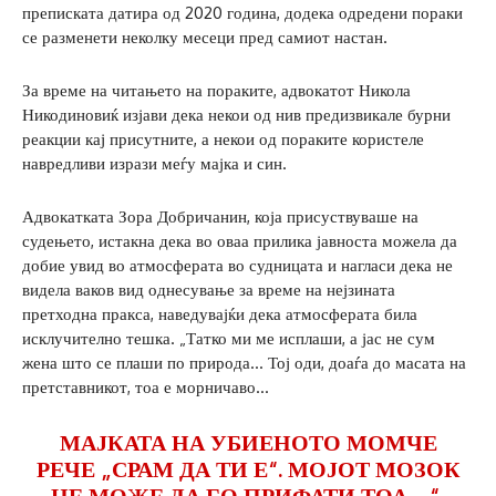
преписката датира од 2020 година, додека одредени пораки
се разменети неколку месеци пред самиот настан.
За време на читањето на пораките, адвокатот Никола
Никодиновиќ изјави дека некои од нив предизвикале бурни
реакции кај присутните, а некои од пораките користеле
навредливи изрази меѓу мајка и син.
Адвокатката Зора Добричанин, која присуствуваше на
судењето, истакна дека во оваа прилика јавноста можела да
добие увид во атмосферата во судницата и нагласи дека не
видела ваков вид однесување за време на нејзината
претходна пракса, наведувајќи дека атмосферата била
исклучително тешка. „Татко ми ме исплаши, а јас не сум
жена што се плаши по природа… Тој оди, доаѓа до масата на
претставникот, тоа е морничаво…
МАЈКАТА НА УБИЕНОТО МОМЧЕ
РЕЧЕ „СРАМ ДА ТИ Е“. МОЈОТ МОЗОК
НЕ МОЖЕ ДА ГО ПРИФАТИ ТОА…“,