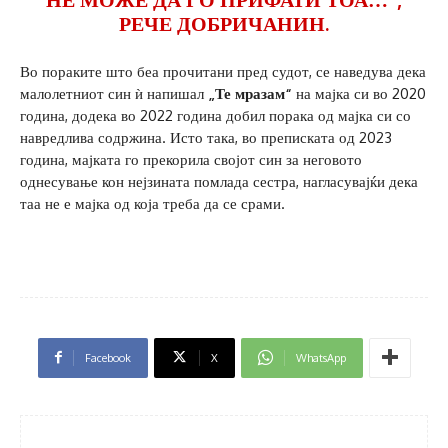
РЕЧЕ ДОБРИЧАНИН.
Во пораките што беа прочитани пред судот, се наведува дека
малолетниот син ѝ напишал
„Те мразам“
на мајка си во 2020
година, додека во 2022 година добил порака од мајка си со
навредлива содржина. Исто така, во преписката од 2023
година, мајката го прекорила својот син за неговото
однесување кон нејзината помлада сестра, нагласувајќи дека
таа не е мајка од која треба да се срами.
Facebook
X
WhatsApp