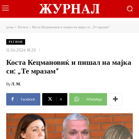
дома
Регион
Коста Кецмановиќ и пишал на мајка си: „Те мразам“
РЕГИОН
12.06.2026 18:20
Коста Кецмановиќ и пишал на мајка
си: „Те мразам“
By
Л. М.
Facebook
X
WhatsApp