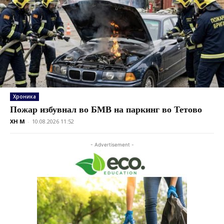
Хроника
Пожар избувнал во БМВ на паркинг во Тетово
XH M
-
10.08.2026 11:52
- Advertisement -