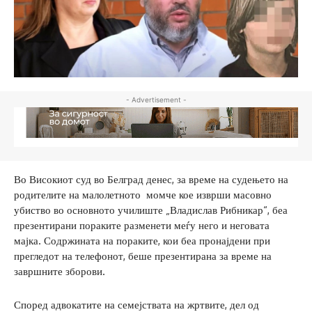
- Advertisement -
Во Високиот суд во Белград денес, за време на судењето на
родителите на малолетното момче кое изврши масовно
убиство во основното училиште „Владислав Рибникар“, беа
презентирани пораките разменети меѓу него и неговата
мајка. Содржината на пораките, кои беа пронајдени при
прегледот на телефонот, беше презентирана за време на
завршните зборови.
Според адвокатите на семејствата на жртвите, дел од