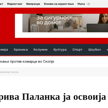
кт
Маркетинг
Импресум
Услови за користење
Мапа
омија
Хроника
Колумни
Култура
Спорт
Шоубиз
ње против комарци во Скопје
ењата, на ред се хепатитите ако кризата со водата во Гостива
мпионска титула
ива Паланка ја освоија