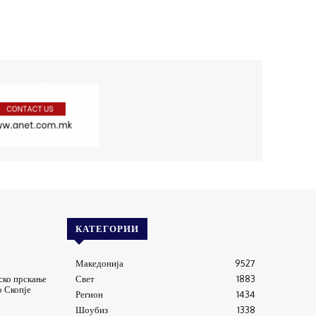
КАТЕГОРИИ
Македонија
9527
ско прскање
Свет
1883
о Скопје
Регион
1434
Шоубиз
1338