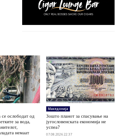
Македонија
 се ослободат од
Зошто планот за спасување на
етките за вода,
југословенската економија не
анителот,
успеа?
владата немаат
07.08.2026 22:37