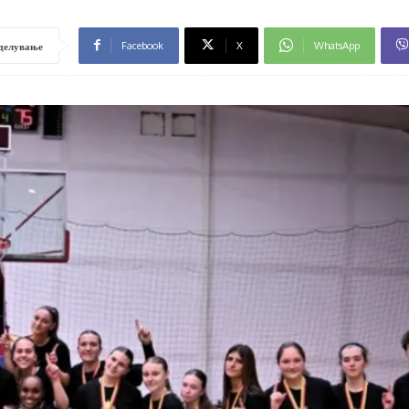
Facebook
X
WhatsApp
делување