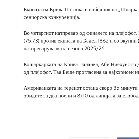
Екипата на Крива Паланка е победник на „Шпарка
сениорска конкуренција.
Во четвртиот натпревар од финалето на плејофот
(75:73) против екипата на Бадел 1862 и со вкупни (
натпреварувачката сезона 2025/26.
Кошаркарката на Крива Паланка, Аби Ниехуес го 
од плејофот. Таа Беше прогласена за најкорисен и
Американката на теренот остана скоро 35 минути в
обидите за два поени и 8/10 од линијата за слобод