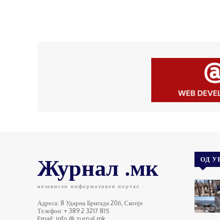
Журнал .мк
ОД У
независен информативен портал
Адреса: 8 Ударна Бригада 20б, Скопје
Телефон: + 389 2 3217 815
Email: info @ zurnal.mk