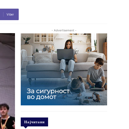
Viber
- Advertisement -
Најчитани