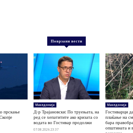
Поврзани вести
Македонија
Македонија
ко прскање
Д-р Трајановски: По труењата, на
Гостиварци да
Скопје
ред се хепатитите ако кризата со
плаќање на см
водата во Гостивар продолжи
бара правобр
општината и 
07.08.2026 23:37