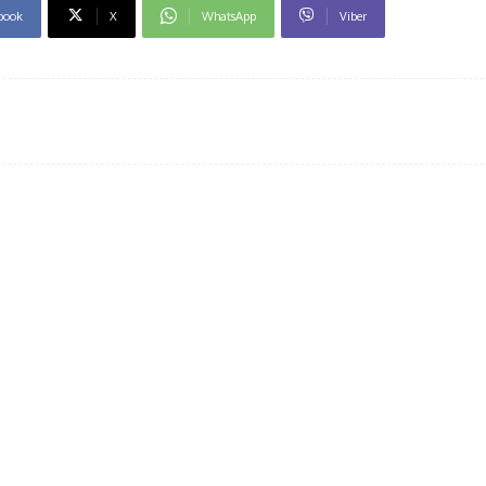
book
X
WhatsApp
Viber