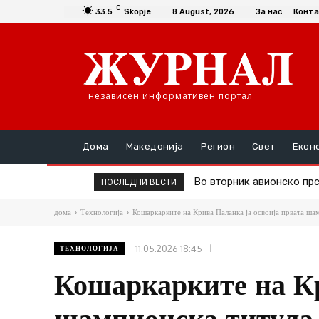
C
33.5
Skopje
8 August, 2026
За нас
Конта
независен информативен портал
Дома
Македонија
Регион
Свет
Екон
Во вторник авионско прска
Д-р Трајановски: По тру
ПОСЛЕДНИ ВЕСТИ
дома
Технологија
Кошаркарките на Крива Паланка ја освоија првата ша
11.05.2026 18:45
ТЕХНОЛОГИЈА
Кошаркарките на Кр
шампионска титула