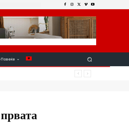
+Повеќе
р продолжи
 првата