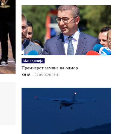
Македонија
Премиерот замина на одмор
XH M
-
07.08.2026 23:41