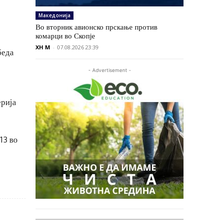
Македонија
Во вторник авионско прскање против
комарци во Скопје
XH M
-
07.08.2026 23:39
беда
- Advertisement -
ерија
13 во