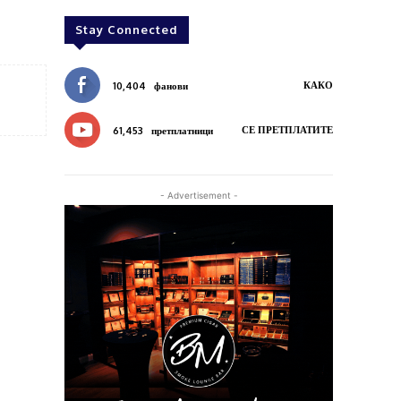
Stay Connected
КАКО
10,404
фанови
СЕ ПРЕТПЛАТИТЕ
61,453
претплатници
- Advertisement -