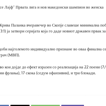
се Лајф“ Првата лига и нов македонски шампион во женска
, Крива Паланка вчеравечер во Скопје славеше минимална по
3:1) ја затвори серијата која го даде новиот државен првак за
доби најголемото индивидуално признане во оваа финална с
грач (МВП).
о кои дојде до ефект изразен со реализација на 22 поени (7/
ни фрлања), 17 скока (седум офанзивни), и три блокади.