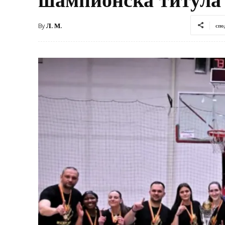
By
Л. М.
спо