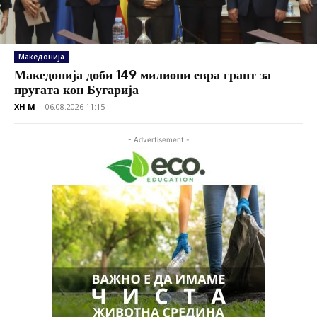
Македонија
Македонија доби 149 милиони евра грант за
пругата кон Бугарија
XH M
-
06.08.2026 11:15
- Advertisement -