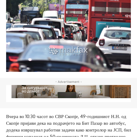
- Advertisement -
Вчера во 10:30 часот во СВР Скопје, 49-годишниот Н.Н. од
Скопје пријави дека на подрачјето на Бит Пазар во автобус,
додека извршувал работни задачи како контролор на ЈСП, бил
физички нападнат од 50-годишната Д.Ц. откако претходно