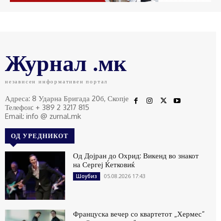
Журнал .мк
независен информативен портал
Адреса: 8 Ударна Бригада 20б, Скопје
Телефон: + 389 2 3217 815
Email: info @ zurnal.mk
ОД УРЕДНИКОТ
Од Дојран до Охрид: Викенд во знакот
на Сергеј Ќетковиќ
05.08.2026 17:43
Шоубиз
Француска вечер со квартетот „Хермес“