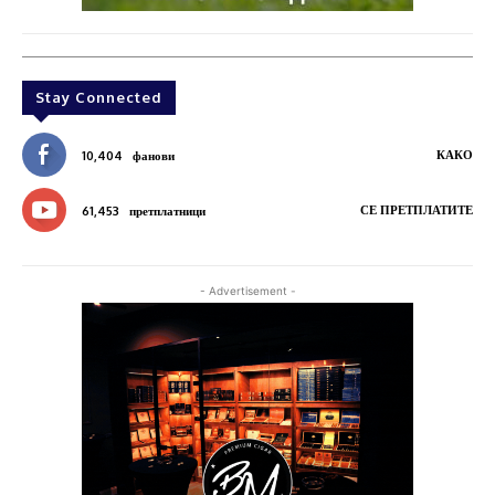
Stay Connected
КАКО
10,404
фанови
СЕ ПРЕТПЛАТИТЕ
61,453
претплатници
- Advertisement -