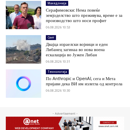
Македонија
Серафимовски: Нема повеќе
земјоделство што преживува, време е за
производство што носи профит
06.08.2026 10:53
Свет
Двајца израелски војници и еден
Либанец загинаа во нова воена
ескалација во Јужен Либан
06.08.2026 10:31
Технологија
По Anthropic и OpenAI, сега и Мета
пријави дека ВИ им излегла од контрола
06.08.2026 10:30
- Advertisement -