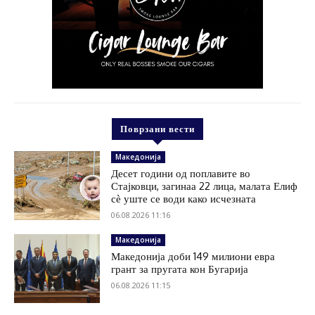
Поврзани вести
Македонија
Десет години од поплавите во
Стајковци, загинаа 22 лица, малата Елиф
сѐ уште се води како исчезната
06.08.2026 11:16
Македонија
Македонија доби 149 милиони евра
грант за пругата кон Бугарија
06.08.2026 11:15