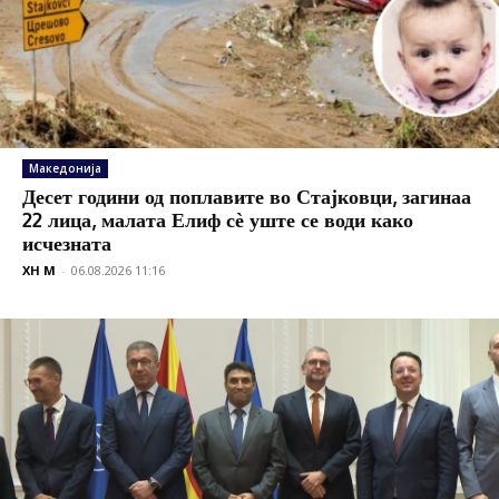
Македонија
Десет години од поплавите во Стајковци, загинаа
22 лица, малата Елиф сѐ уште се води како
исчезната
XH M
-
06.08.2026 11:16