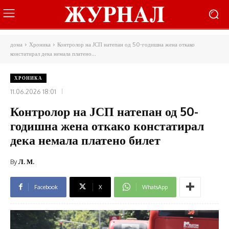
дома
Хроника
Контролор на ЈСП натепан од 50-годишна жена откако
констатирал дека немала платено...
ХРОНИКА
11.06.2026 18:01
Контролор на ЈСП натепан од 50-
годишна жена откако констатирал
дека немала платено билет
By
Л. М.
Facebook
X
WhatsApp