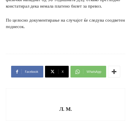
констатирал дека немала платено билет за превоз.
По целосно документирање на случајот ќе следува соодветен
поднесок.
Facebook
X
WhatsApp
Л. М.