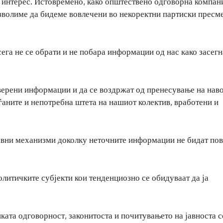
н интерес. Истовремено, како општествено одговорна компани
зволиме да бидеме вовлечени во некоректни партиски пресм
га не се обрати и не побара информации од нас како засегн
верени информации и да се воздржат од пренесување на нав
аѓаните и непотребна штета на нашиот колектив, вработени и
правни механизми доколку неточните информации не бидат по
олитичките субјекти кои тенденциозно се обидуваат да ја
ата одговорност, законитоста и почитувањето на јавноста с