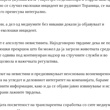
но се случил еколошки инцидент во рудникот Тораница, се н
го пренесува интегрално.
, а дел од медиумите без никакви докази ја објавуваат и
 еколошки инцидент.
т е апсолутно невистинита. Најодговорно тврдиме дека не п
лошки прекршок што би можел да ја загрози животната сред
е одвива под континуиран надзор на стручните служби и во
дозвола и важечката регулатива.
елат на невистини и предизвикуваат неоснована вознемирено
а на угледот и деловниот интегритет на компанијата, бараме
инити информации, како и да се објави јавно извинување и и
ирани лажните тврдења.
јата посветеност на транспарентна соработка со сите медиум