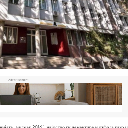
- Advertisement -
нијата „Булмак 2016“, најостро ги демантира и отфрла како 