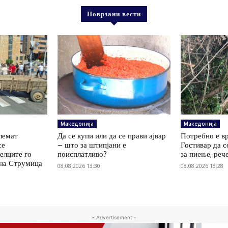
Поврзани вести
Македонија
Македонија
олемат
Да се купи или да се прави ајвар
Потребно е вр
се
– што за штипјани е
Гостивар да с
елците го
поисплатливо?
за пиење, реч
 на Струмица
08.08.2026 13:30
08.08.2026 13:28
- Advertisement -