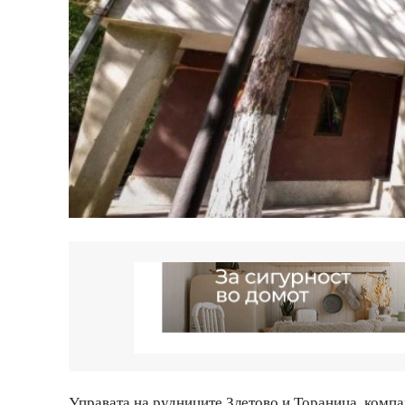
Управата на рудниците Злетово и Тораница, компа