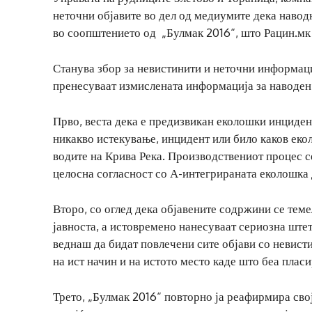
неточни објавите во дел од медиумите дека навод
во соопштението од „Булмак 2016“, што Рацин.мк 
Станува збор за невистинити и неточни информации
пренесуваат измислената информација за наводен
Прво, веста дека е предизвикан еколошки инциден
никакво истекување, инцидент или било каков еко
водите на Крива Река. Производствениот процес с
целосна согласност со А-интегрираната еколошка 
Второ, со оглед дека објавените содржини се тем
јавноста, а истовремено нанесуваат сериозна штет
веднаш да бидат повлечени сите објави со невист
на ист начин и на истото место каде што беа плас
Трето, „Булмак 2016“ повторно ја реафирмира сво