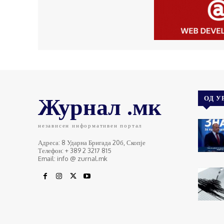
Журнал .мк
ОД У
независен информативен портал
Адреса: 8 Ударна Бригада 20б, Скопје
Телефон: + 389 2 3217 815
Email: info @ zurnal.mk