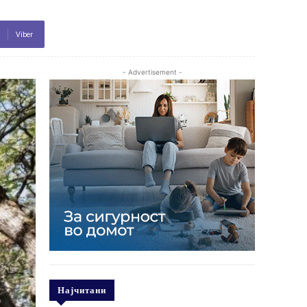
Viber
- Advertisement -
Најчитани