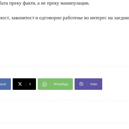
бата преку факти, а не преку манипулации.
ност, законитост и одговорно работење во интерес на заедни
book
X
WhatsApp
Viber