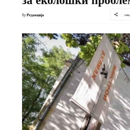
By
Редакција
спо