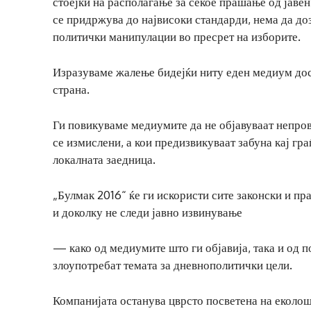
стоејќи на располагање за секое прашање од јаве
се придржува до највисоки стандарди, нема да до
политички манипулации во пресрет на изборите.
Изразуваме жалење бидејќи ниту еден медиум досе
страна.
Ги повикуваме медиумите да не објавуваат непро
се измислени, а кои предизвикуваат забуна кај гр
локалната заедница.
„Булмак 2016“ ќе ги искористи сите законски и 
и доколку не следи јавно извинување
— како од медиумите што ги објавија, така и од п
злоупотребат темата за дневнополитички цели.
Компанијата останува цврсто посветена на еколошк