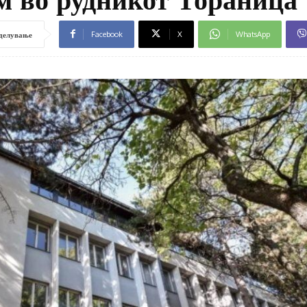
Facebook
X
WhatsApp
делување