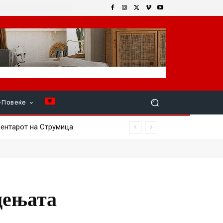
+Повеќе
нтарот на Струмица
дењата