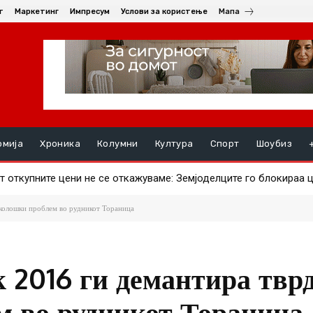
т
Маркетинг
Импресум
Услови за користење
Мапа
омија
Хроника
Колумни
Култура
Спорт
Шоубиз
откупните цени не се откажуваме: Земјоделците го блокираа це
ави ајвар – што за штипјани е поисплатливо?
еколошки проблем во рудникот Тораница
 2016 ги демантира твр
м во рудникот Тораница