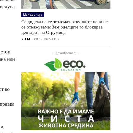
аведува
Македонија
Се додека не се зголемат откупните цени не
се откажуваме: Земјоделците го блокираа
центарот на Струмица
XH M
-
08.08.2026 13:32
остои
- Advertisement -
ина или
ст во
справка
и,