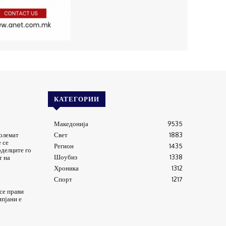
КАТЕГОРИИ
Македонија
9535
големат
Свет
1883
 се
Регион
1435
оделците го
Шоубиз
1338
т на
Хроника
1312
Спорт
1217
 се прави
ипјани е