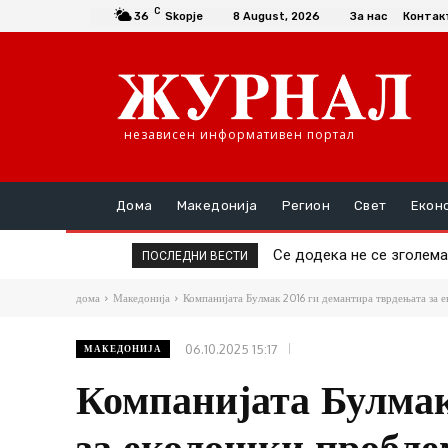
C
36
Skopje
8 August, 2026
За нас
Контак
независен информативен портал
Дома
Македонија
Регион
Свет
Екон
Се додека не се зголемат 
Да се купи или да се пр
ПОСЛЕДНИ ВЕСТИ
дома
Македонија
Компанијата Булмак 2016 ги демантира тврдењата за 
06.10.2025 15:17
МАКЕДОНИЈА
Компанијата Булмак
за еколошки пробле