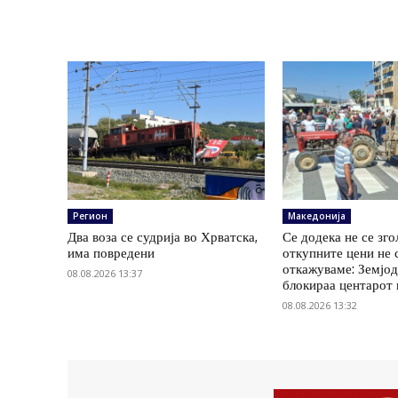
Регион
Македонија
Два воза се судрија во Хрватска,
Се додека не се зг
има повредени
откупните цени не 
откажуваме: Земјод
08.08.2026 13:37
блокираа центарот
08.08.2026 13:32