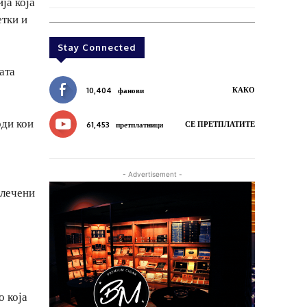
ја која
етки и
Stay Connected
ата
КАКО
10,404
фанови
оди кои
СЕ ПРЕТПЛАТИТЕ
61,453
претплатници
- Advertisement -
влечени
о која