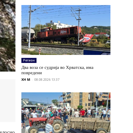
Регион
Два воза се судрија во Хрватска, има
повредени
XH M
-
08.08.2026 13:37
целосно