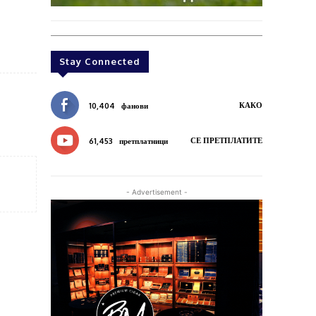
Stay Connected
КАКО
10,404
фанови
СЕ ПРЕТПЛАТИТЕ
61,453
претплатници
- Advertisement -