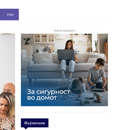
Viber
- Advertisement -
Најчитани