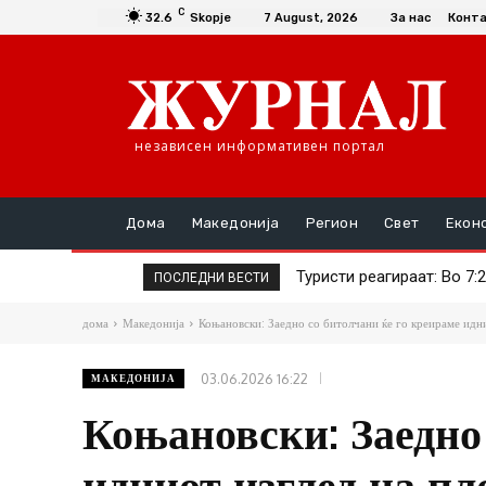
C
32.6
Skopje
7 August, 2026
За нас
Конт
независен информативен портал
Дома
Македонија
Регион
Свет
Екон
Туристи реагираат: Во 7:20
Приведени две лица од
ПОСЛЕДНИ ВЕСТИ
ги нема
дома
Македонија
Коњановски: Заедно со битолчани ќе го креираме идни
03.06.2026 16:22
МАКЕДОНИЈА
Коњановски: Заедно
идниот изглед на п