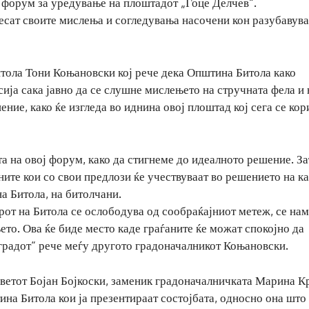
форум за уредување на плоштадот „Гоце Делчев“.
есат своите мислења и согледувања насочени кон разубавув
итола Тони Коњановски кој рече дека Општина Битола како
ија сака јавно да се слушне мислењето на стручната фела и 
ние, како ќе изгледа во иднина овој плоштад кој сега се кор
та на овој форум, како да стигнеме до идеалното решение. З
ите кои со свои предлози ќе учествуваат во решението на к
а Битола, на битолчани.
рот на Битола се ослободува од сообраќајниот метеж, се на
њето. Ова ќе биде место каде граѓаните ќе можат спокојно да
 градот“ рече меѓу другото градоначалникот Коњановски.
ветот Бојан Бојкоски, заменик градоначалничката Марина К
на Битола кои ја презентираат состојбата, односно она што