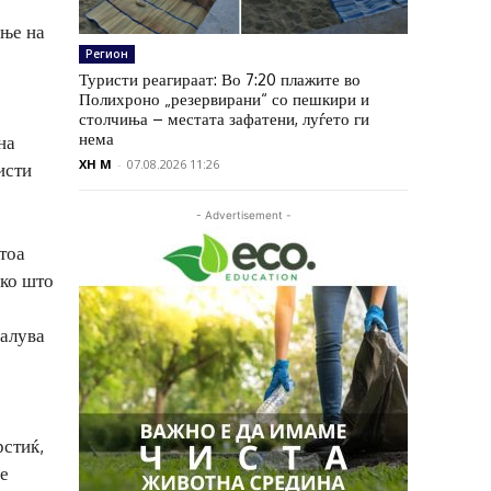
ање на
Регион
Туристи реагираат: Во 7:20 плажите во
Полихроно „резервирани“ со пешкири и
столчиња – местата зафатени, луѓето ги
нема
на
XH M
-
07.08.2026 11:26
исти
- Advertisement -
атоа
ако што
малува
рстиќ,
 е