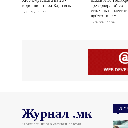
одбележувањата на 25-
плажите во Полихр
годишнината од Карпалак
„резервирани“ со п
столчиња – местата
07.08.2026 11:27
луѓето ги нема
07.08.2026 11:26
Журнал .мк
ОД У
независен информативен портал