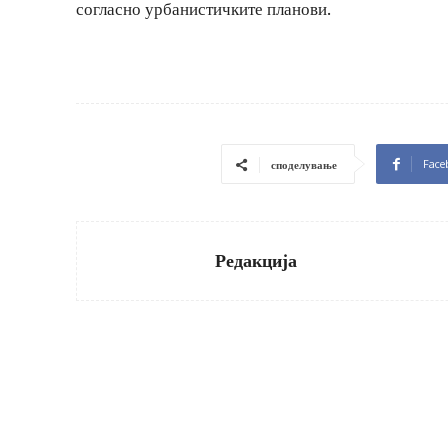
согласно урбанистичките планови.
Face
споделување
Редакција