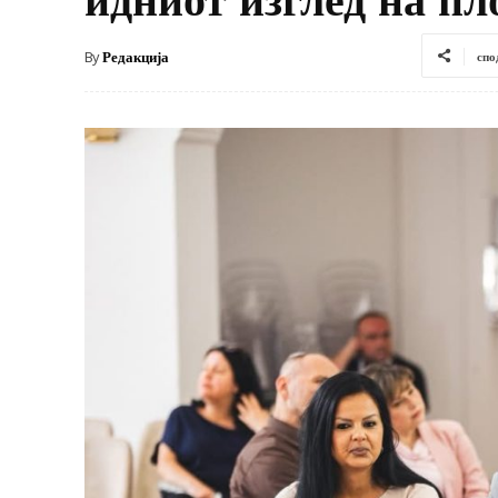
By
Редакција
спо