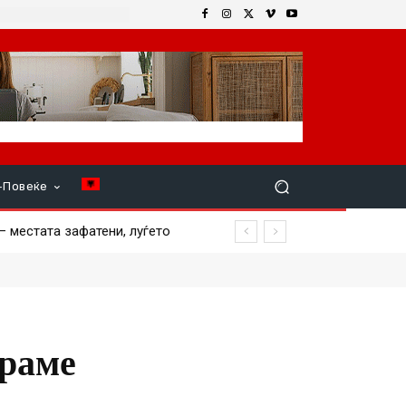
+Повеќе
местата зафатени, луѓето
ираме