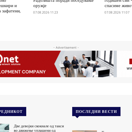
оно
Радолишта поради поседување
годишен син 
ешкири и
оружје
спасиме живо
 зафатени,
07.08.2026 11:23
07.08.2026 11:07
- Advertisement -
РЕДНИКОТ
ПОСЛЕДНИ ВЕСТИ
Две девојки скокнале од такси
во движење уплашени од