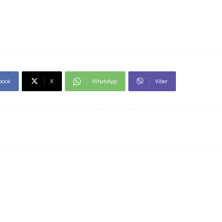
book
X
WhatsApp
Viber