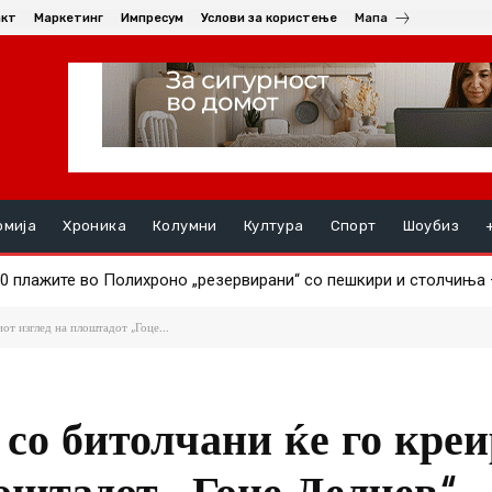
акт
Маркетинг
Импресум
Услови за користење
Мапа
омија
Хроника
Колумни
Култура
Спорт
Шоубиз
 плажите во Полихроно „резервирани“ со пешкири и столчиња – 
 струшко Радолишта поради поседување оружје
от изглед на плоштадот „Гоце...
 со битолчани ќе го кре
лоштадот „Гоце Делчев“