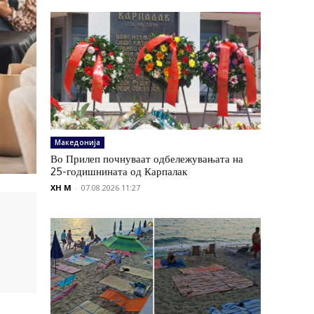
Македонија
Во Прилеп почнуваат одбележувањата на
25-годишнината од Карпалак
XH M
-
07.08.2026 11:27