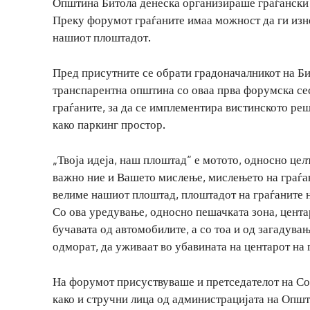
Општина Битола денеска организираше граѓански 
Преку форумот граѓаните имаа можност да ги изн
нашиот плоштадот.
Пред присутните се обрати градоначалникот на Б
транспарентна општина со оваа прва форумска сес
граѓаните, за да се имплементира вистинското реше
како паркинг простор.
„Твоја идеја, наш плоштад“ е мотото, односно цел
важно ние и Вашето мислење, мислењето на граѓан
велиме нашиот плоштад, плоштадот на граѓаните н
Со ова уредување, односно пешачката зона, цента
бучавата од автомобилите, а со тоа и од загадува
одморат, да уживаат во убавината на центарот на
На форумот присуствуваше и претседателот на Со
како и стручни лица од администрацијата на Општи