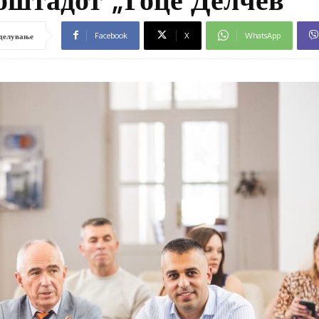
Facebook
X
WhatsApp
делување