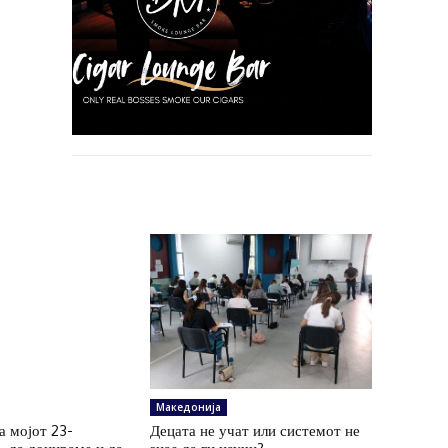
Македонија
а мојот 23-
Децата не учат или системот не