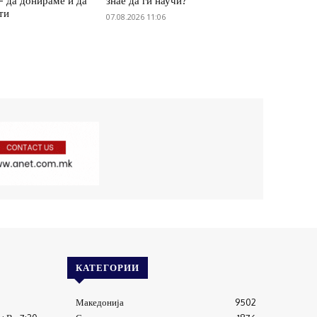
– да донираме и да
знае да ги научи?
ти
07.08.2026 11:06
КАТЕГОРИИ
Македонија
9502