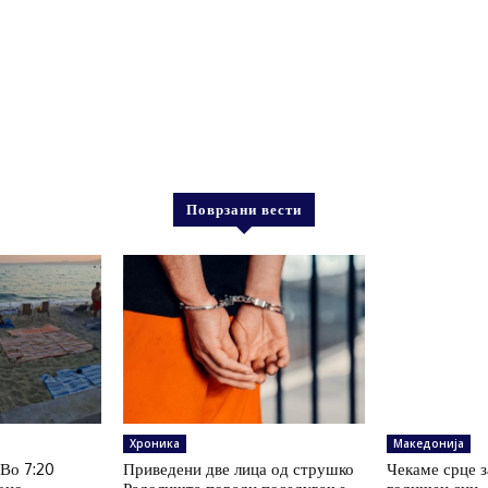
Поврзани вести
Хроника
Македонија
 Во 7:20
Приведени две лица од струшко
Чекаме срце з