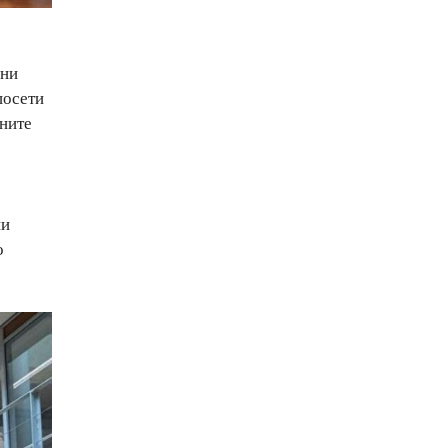
вни
посети
ините
ни
о