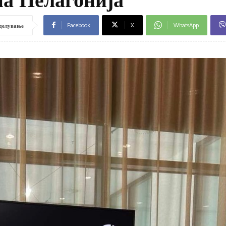
Facebook
X
WhatsApp
делување