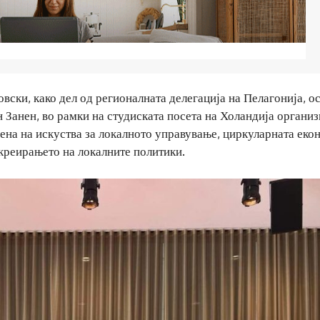
ски, како дел од регионалната делегација на Пелагонија, о
н Занен, во рамки на студиската посета на Холандија органи
ена на искуства за локалното управување, циркуларната еко
 креирањето на локалните политики.