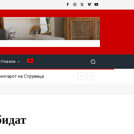
+Повеќе
бидат