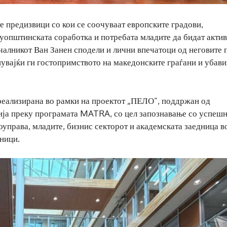
е предизвици со кои се соочуваат европските градови,
уопштинската соработка и потребата младите да бидат акти
ачалникот Ван Занен сподели и лични впечатоци од неговите 
нувајќи ги гостопримството на македонските граѓани и убав
реализирана во рамки на проектот „ПЕЛО”, поддржан од
ија преку програмата MATRA, со цел запознавање со успеш
оуправа, младите, бизнис секторот и академската заедница в
ници.