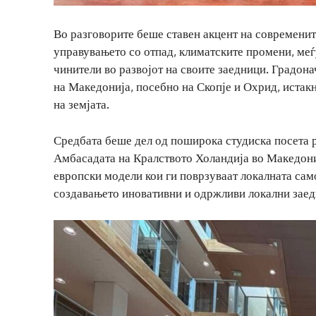
Во разговорите беше ставен акцент на современит
управувањето со отпад, климатските промени, меѓ
чинители во развојот на своите заедници. Градон
на Македонија, посебно на Скопје и Охрид, истак
на земјата.
Средбата беше дел од поширока студиска посета 
Амбасадата на Кралството Холандија во Македон
европски модели кои ги поврзуваат локалната сам
создавањето иновативни и одржливи локални заед