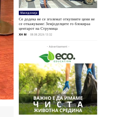
Македонија
Се додека не се зголемат откупните цени не
се откажуваме: Земјоделците го блокираа
центарот на Струмица
XH M
-
08.08.2026 13:32
- Advertisement -