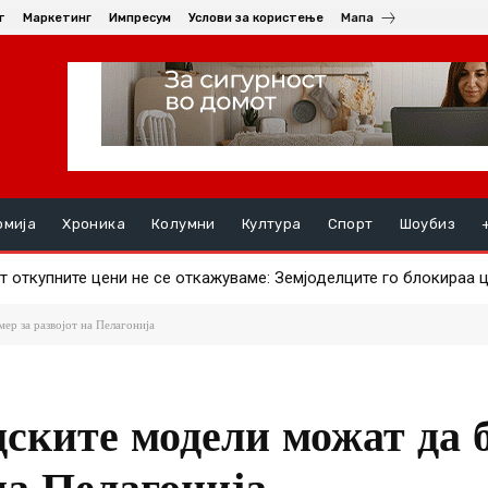
т
Маркетинг
Импресум
Услови за користење
Мапа
омија
Хроника
Колумни
Култура
Спорт
Шоубиз
ви ајвар – што за штипјани е поисплатливо?
ер за развојот на Пелагонија
ските модели можат да 
на Пелагонија