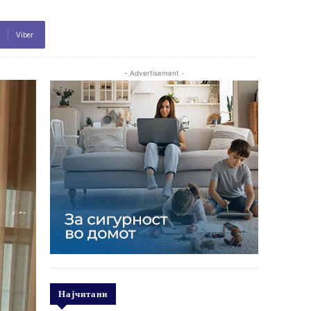
Viber
- Advertisement -
Најчитани