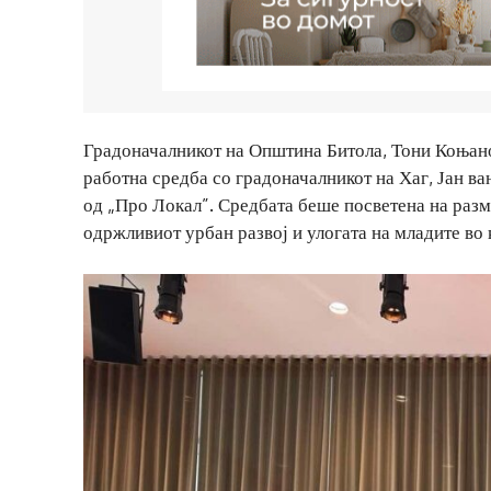
Градоначалникот на Општина Битола, Тони Коњанов
работна средба со градоначалникот на Хаг, Јан ва
од „Про Локал”. Средбата беше посветена на разм
одржливиот урбан развој и улогата на младите во