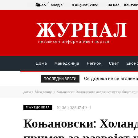
C
36
Skopje
8 August, 2026
За нас
Контак
независен информативен портал
Дома
Македонија
Регион
Свет
Екон
Да се купи или да се пра
ПОСЛЕДНИ ВЕСТИ
дома
Македонија
Коњановски: Холандските модели можат да бидат прим
10.06.2026 17:40
МАКЕДОНИЈА
Коњановски: Холанд
пример за развојот 