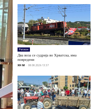
Регион
Два воза се судрија во Хрватска, има
повредени
XH M
-
08.08.2026 13:37