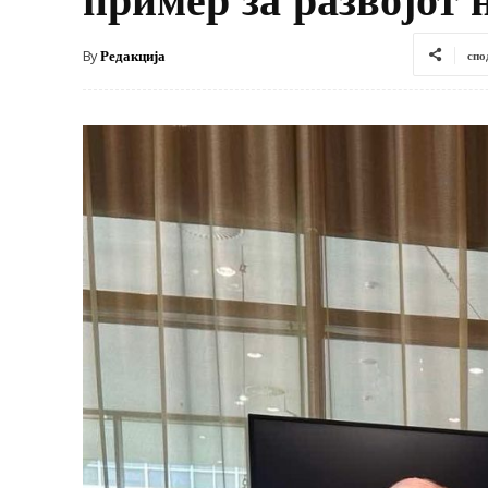
By
Редакција
спо