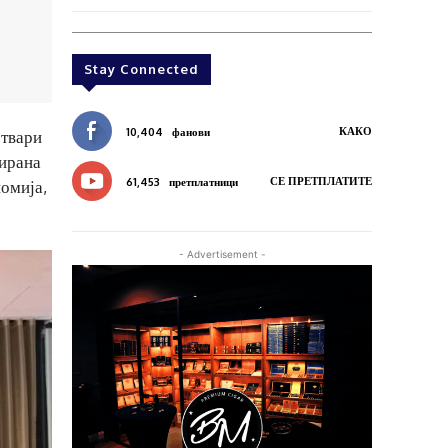
Stay Connected
КАКО
10,404
фанови
ствари
зирана
СЕ ПРЕТПЛАТИТЕ
61,453
претплатници
номија,
- Advertisement -