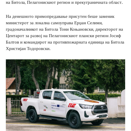
на Битола, Пелагонискиот регион и прекуграничната област.
На денешното примопредавање присутен беше заменик
министерот за локална самоуправа Ерџан Селими,
градоначалникот на Битола Тони Коњановски, директорот на
Центарот за развој на Пелагонискиот плански регион Јосиф
Балтов и командирот на противпожарната единица на Битола
Христијан Тодоровски.