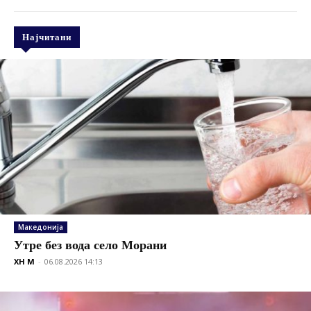
Најчитани
Македонија
Утре без вода село Морани
XH M
-
06.08.2026 14:13