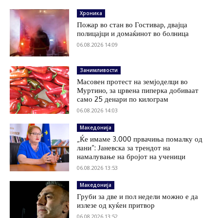
Хроника
Пожар во стан во Гостивар, двајца
полицајци и домаќинот во болница
06.08.2026 14:09
Занимливости
Масовен протест на земјоделци во
Муртино, за црвена пиперка добиваат
само 25 денари по килограм
06.08.2026 14:03
Македонија
„Ќе имаме 3.000 првачиња помалку од
лани“: Јаневска за трендот на
намалување на бројот на ученици
06.08.2026 13:53
Македонија
Груби за две и пол недели можно е да
излезе од куќен притвор
06.08.2026 13:52