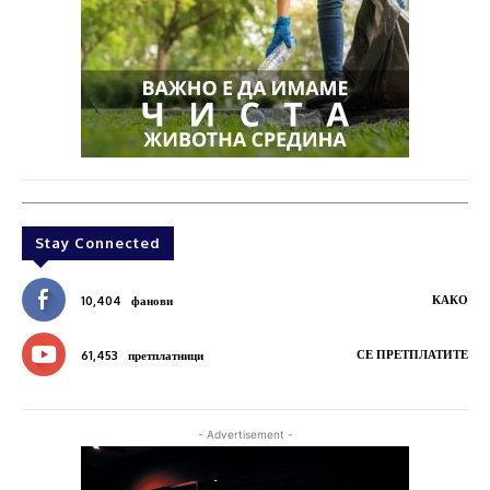
Stay Connected
КАКО
10,404
фанови
СЕ ПРЕТПЛАТИТЕ
61,453
претплатници
- Advertisement -