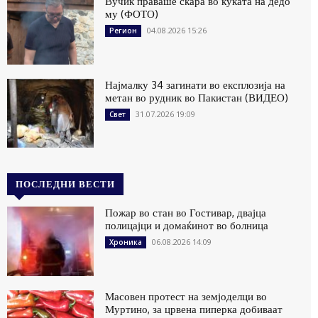
Вучиќ праваше скара во куќата на дедо
му (ФОТО)
04.08.2026 15:26
Регион
Најмалку 34 загинати во експлозија на
метан во рудник во Пакистан (ВИДЕО)
31.07.2026 19:09
Свет
ПОСЛЕДНИ ВЕСТИ
Пожар во стан во Гостивар, двајца
полицајци и домаќинот во болница
06.08.2026 14:09
Хроника
Масовен протест на земјоделци во
Муртино, за црвена пиперка добиваат