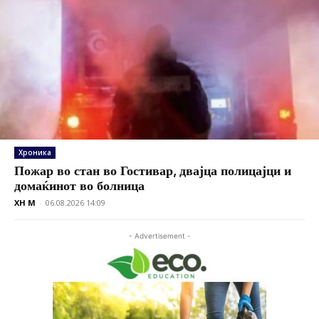
Хроника
Пожар во стан во Гостивар, двајца полицајци и
домаќинот во болница
XH M
-
06.08.2026 14:09
- Advertisement -