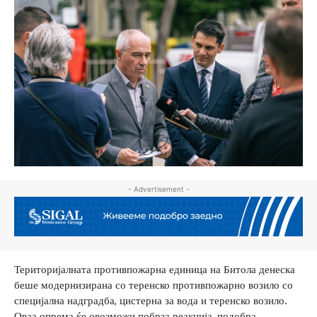
- Advertisement -
Територијалната противпожарна единица на Битола денеска
беше модернизирана со теренско противпожарно возило со
специјална надградба, цистерна за вода и теренско возило.
Оваа опрема ќе овозможи побрза реакција, подобра