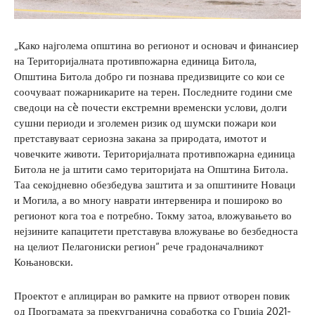
„Како најголема општина во регионот и основач и финансиер
на Територијалната противпожарна единица Битола,
Општина Битола добро ги познава предизвиците со кои се
соочуваат пожарникарите на терен. Последните години сме
сведоци на сè почести екстремни временски услови, долги
сушни периоди и зголемен ризик од шумски пожари кои
претставуваат сериозна закана за природата, имотот и
човечките животи. Територијалната противпожарна единица
Битола не ја штити само територијата на Општина Битола.
Таа секојдневно обезбедува заштита и за општините Новаци
и Могила, а во многу наврати интервенира и пошироко во
регионот кога тоа е потребно. Токму затоа, вложувањето во
нејзините капацитети претставува вложување во безбедноста
на целиот Пелагониски регион“ рече градоначалникот
Коњановски.
Проектот е аплициран во рамките на првиот отворен повик
од Програмата за прекугранична соработка со Грција 2021-