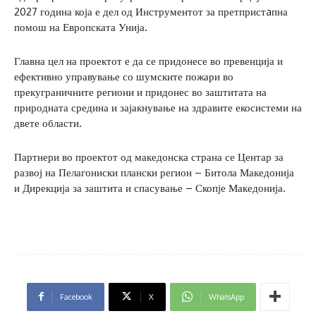
2027 година која е дел од Инструментот за претпристaпна
помош на Европската Унија.
Главна цел на проектот е да се придонесе во превенција и
ефективно управување со шумските пожари во
прекуграничните региони и придонес во заштитата на
природната средина и зајакнување на здравите екосистеми на
двете области.
Партнери во проектот од македонска страна се Центар за
развој на Пелагониски плански регион – Битола Македонија
и Дирекција за заштита и спасување – Скопје Македонија.
Facebook
X
WhatsApp